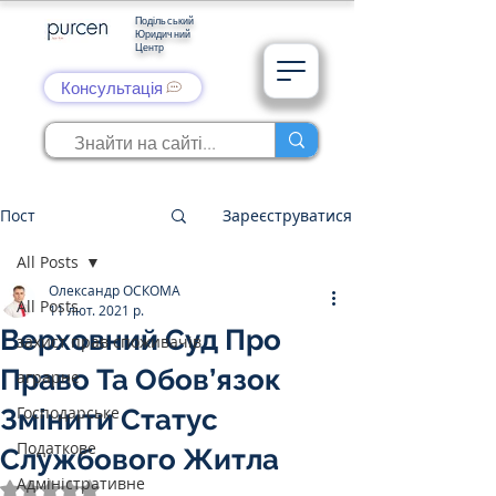
Подільський
Юридичний
Центр
Консультація
Пост
Зареєструватися
All Posts
Олександр ОСКОМА
All Posts
11 лют. 2021 р.
Верховний Суд Про
захист прав споживачів
Право Та Обов’язок
аграрне
Господарське
Змінити Статус
Податкове
Службового Житла
Адміністративне
Оцінка: NaN з 5 зірок.