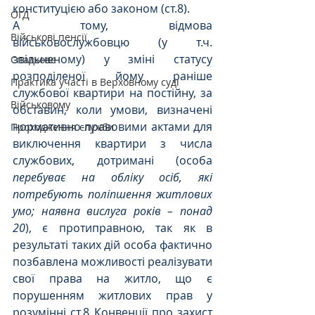
конституцією або законом (ст.8).
ОГД
А тому, відмова 
Військові пенсії
військовослужбовцю (у т.ч. 
звільненому) у зміні статусу 
Спадкове
розподіленої йому раніше 
Практика участі в Верховному суді
службової квартири на постійну, за 
Військовому
обставин, 
коли умови, визначені 
нормативно-правовими актами для 
Проходження служби
виключення квартири з числа 
службових, дотримані (особа 
перебуває на обліку осіб, які 
потребують поліпшення житлових 
умо; наявна вислуга років – понад 
20
), є протиправною, так як в 
результаті таких дій особа 
фактично 
позбавлена можливості реалізувати 
свої права на житло, що є 
порушенням житлових прав у 
розумінні ст.8 Конвенції про захист 