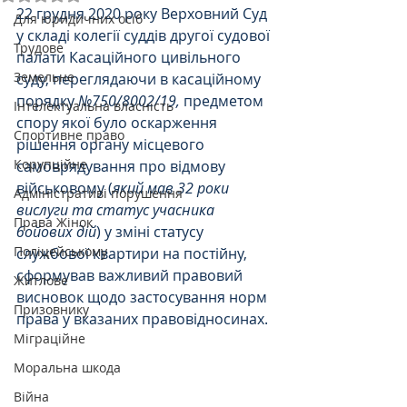
22 грудня 2020 року Верховний Суд 
Для юридичних осіб
у складі колегії суддів другої судової 
Трудове
палати Касаційного цивільного 
Земельне
суду, переглядаючи в касаційному 
порядку 
№750/8002/19, 
предметом 
Інтелектуальна власність
спору якої було оскарження 
Спортивне право
рішення органу місцевого 
Корупційне
самоврядування про відмову 
військовому (
який мав 32 роки 
Адміністративі порушення
вислуги та статус учасника 
Права Жінок
бойових дій
) у зміні статусу 
Поліцейському
службової квартири на постійну, 
сформував важливий правовий 
Житлове
висновок щодо застосування норм 
Призовнику
права у вказаних правовідносинах.
Міграційне
Моральна шкода
Війна