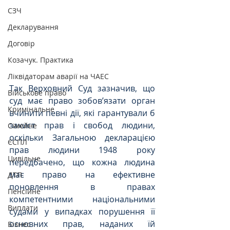
СЗЧ
Декларування
Договір
Козачук. Практика
Ліквідаторам аварії на ЧАЕС
Так Верховний Суд зазначив, що 
Військове право
суд має право зобов’язати орган 
Кримінальне
вчинити певні дії, які гарантували б 
захист прав і свобод людини, 
Сімейне
оскільки Загальною декларацією 
ЄСПЛ
прав людини 1948 року 
Цивільне
передбачено, що кожна людина 
має право на ефективне 
ДТП
поновлення в правах 
Пенсійне
компетентними національними 
Виплати
судами у випадках порушення її 
основних прав, наданих їй 
Бізнес