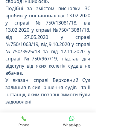
свобод інших осіб.
Подібні за змістом висновки ВС 
зробив у постановах від 13.02.2020 
у справі №750/13081/18, від 
13.02.2020 у справі №750/13081/18, 
від 27.05.2020 у справі 
№750/1063/19, від 9.10.2020 у справі 
№750/3925/18 та від 12.11.2020 у 
справі №750/967/19, підстав для 
відступу від яких колегія суддів не 
вбачає.
У вказані справі Верховний Суд 
залишив в силі рішення судів І та ІІ 
інстанції, яким позовні вимоги були 
задоволені.
Повний текст рішення суду
Phone
WhatsApp
ТАКОЖ ВАМ БУДЕ ЦІКАВО