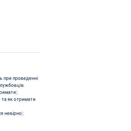
ть при проведенні
службовців:
тримати);
я та як отримати
я невірно);