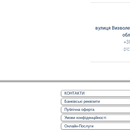
вулиця Визволен
обл
+3
pl
КОНТАКТИ
Банківські реквізити
Публічна оферта
Умови конфіденційності
Онлайн-Послуги