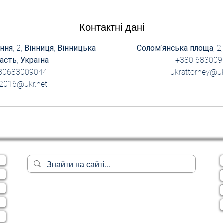
Контактні дані
ня, 2, Вінниця, Вінницька
Солом'янська площа, 2,
асть, Україна
+380 683009
80683009044
ukrattorney@uk
c2016@ukr.net