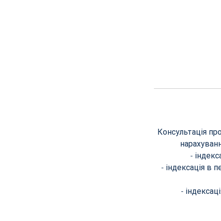
Консультація про
нарахуванн
- індекс
- індексація в 
- індексац