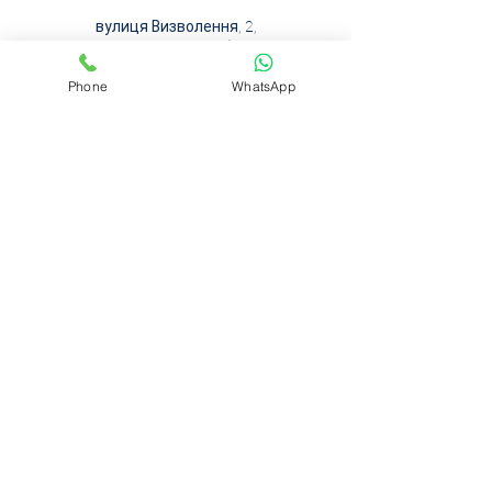
вулиця Визволення, 2,
Вінниця, Вінницька область,
Україна
Phone
WhatsApp
+380683009044
plc2016@ukr.net
Солом'янська площа, 2, Київ,
Україна
+380 683009044
ukrattorney@ukr.net
Консультація