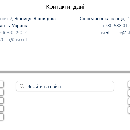
Контактні дані
ня, 2, Вінниця, Вінницька
Солом'янська площа, 2,
асть, Україна
+380 683009
80683009044
ukrattorney@uk
c2016@ukr.net