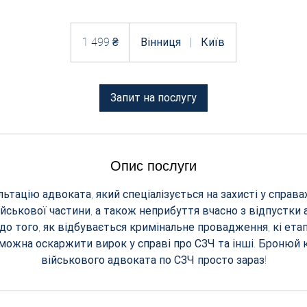
1 499
українських
1 499 ₴
Вінниця
|
Київ
гривень
Запит на послугу
Опис послуги
ьтацію адвоката, який спеціалізується на захисті у справа
йськової частини, а також неприбуття вчасно з відпустки а
до того, як відбувається кримінальне провадження, кі етап
можна оскаржити вирок у справі про СЗЧ та інші. Бронюй 
військового адвоката по СЗЧ просто зараз!