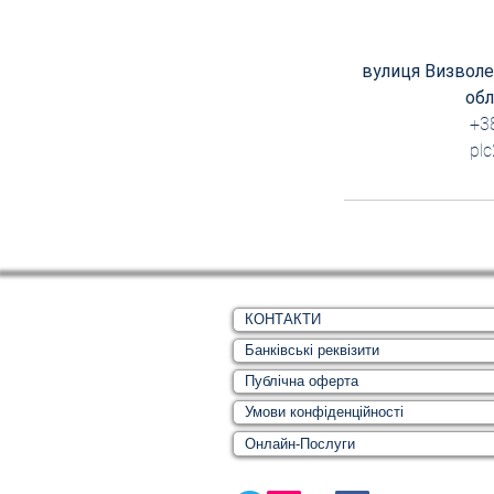
вулиця Визволен
обл
+3
pl
КОНТАКТИ
Банківські реквізити
Публічна оферта
Умови конфіденційності
Онлайн-Послуги