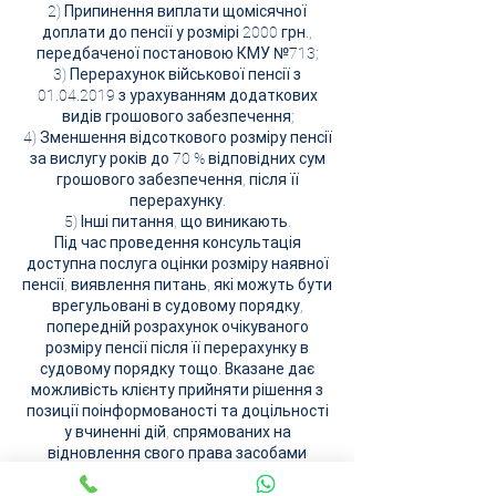
2) Припинення виплати щомісячної
доплати до пенсії у розмірі 2000 грн.,
передбаченої постановою КМУ №713;
3) Перерахунок військової пенсії з
01.04.2019 з урахуванням додаткових
видів грошового забезпечення;
4) Зменшення відсоткового розміру пенсії
за вислугу років до 70 % відповідних сум
грошового забезпечення, після її
перерахунку.
5) Інші питання, що виникають.
Під час проведення консультація
доступна послуга оцінки розміру наявної
пенсії, виявлення питань, які можуть бути
врегульовані в судовому порядку,
попередній розрахунок очікуваного
розміру пенсії після її перерахунку в
судовому порядку тощо. Вказане дає
можливість клієнту прийняти рішення з
позиції поінформованості та доцільності
у вчиненні дій, спрямованих на
відновлення свого права засобами
судового захисту.