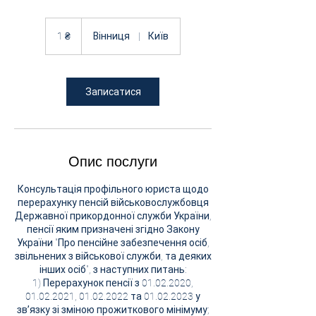
1
українська
1 ₴
Вінниця
|
Київ
гривня
Записатися
Опис послуги
Консультація профільного юриста щодо
перерахунку пенсій військовослужбовця
Державної прикордонної служби України,
пенсії яким призначені згідно Закону
України "Про пенсійне забезпечення осіб,
звільнених з військової служби, та деяких
інших осіб", з наступних питань:
1) Перерахунок пенсії з 01.02.2020,
01.02.2021, 01.02.2022 та 01.02.2023 у
звʼязку зі зміною прожиткового мінімуму;