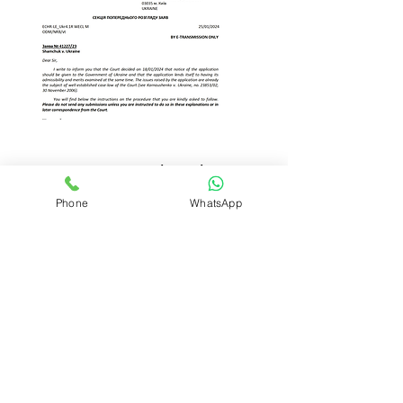
Контактні дані
Phone
WhatsApp
вулиця Визволення, 2,
Вінниця, Вінницька область,
Україна
+380683009044
plc2016@ukr.net
Солом'янська площа, 2, Київ,
Україна
+380 683009044
ukrattorney@ukr.net