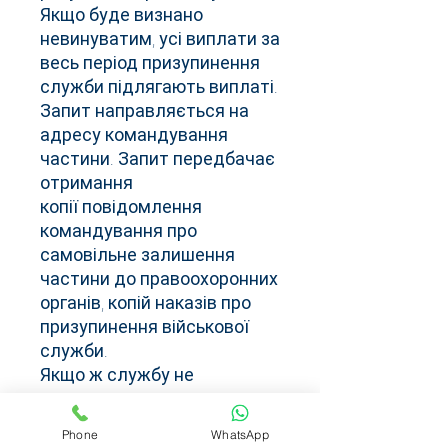
Якщо буде визнано
невинуватим, усі виплати за
весь період призупинення
служби підлягають виплаті.
Запит направляється на
адресу командування
частини. Запит передбачає
отримання
копії повідомлення
командування про
самовільне залишення
частини до правоохоронних
органів, копій наказів про
призупинення військової
служби.
Якщо ж службу не
призупинено, радимо
повернутися до свого
Phone
WhatsApp
підрозділу і прожовжувати