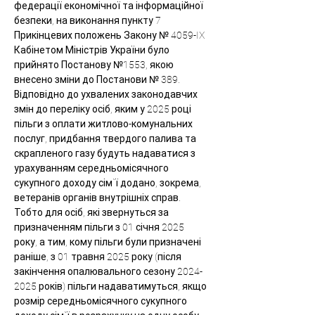
федерації економічної та інформаційної 
безпеки, на виконання пункту 7 
Прикінцевих положень Закону № 4059-IX 
Кабінетом Міністрів України було 
прийнято Постанову №1553, якою 
внесено зміни до Постанови № 389. 
Відповідно до ухвалених законодавчих 
змін до переліку осіб, яким у 2025 році 
пільги з оплати житлово-комунальних 
послуг, придбання твердого палива та 
скрапленого газу будуть надаватися з 
урахуванням середньомісячного 
сукупного доходу сім`ї додано, зокрема, 
ветеранів органів внутрішніх справ. 
Тобто для осіб, які звернуться за 
призначенням пільги з 01 січня 2025 
року, а тим, кому пільги були призначені 
раніше, з 01 травня 2025 року (після 
закінчення опалювального сезону 2024- 
2025 років) пільги надаватимуться, якщо 
розмір середньомісячного сукупного 