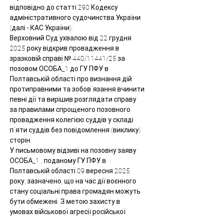
відповідно до статті 290 Кодексу 
адміністративного судочинства України 
(далі - КАС України).
Верховний Суд ухвалою від 22 грудня 
2025 року відкрив провадження в 
зразковій справі № 440/11441/25 за 
позовом ОСОБА_1 до ГУ ПФУ в 
Полтавській області про визнання дій 
протиправними та зобов`язання вчинити 
певні дії та вирішив розглядати справу 
за правилами спрощеного позовного 
провадження колегією суддів у складі 
п`яти суддів без повідомлення (виклику) 
сторін.
У письмовому відзиві на позовну заяву 
ОСОБА_1 , поданому ГУ ПФУ в 
Полтавській області 09 вересня 2025 
року, зазначено, що на час дії воєнного 
стану соціальні права громадян можуть 
бути обмежені. З метою захисту в 
умовах військової агресії російської 