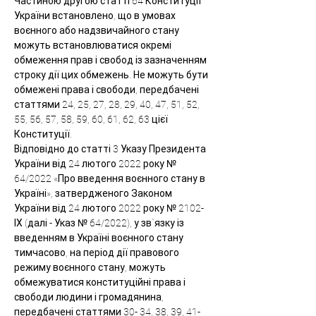
Частиною другою статті 64 Конституції 
України встановлено, що в умовах 
воєнного або надзвичайного стану 
можуть встановлюватися окремі 
обмеження прав і свобод із зазначенням 
строку дії цих обмежень. Не можуть бути 
обмежені права і свободи, передбачені 
статтями 24, 25, 27, 28, 29, 40, 47, 51, 52, 
55, 56, 57, 58, 59, 60, 61, 62, 63 цієї 
Конституції.
Відповідно до статті 3 Указу Президента 
України від 24 лютого 2022 року № 
64/2022 «Про введення воєнного стану в 
Україні», затвердженого Законом 
України від 24 лютого 2022 року № 2102-
ІХ (далі - Указ № 64/2022), у зв`язку із 
введенням в Україні воєнного стану 
тимчасово, на період дії правового 
режиму воєнного стану, можуть 
обмежуватися конституційні права і 
свободи людини і громадянина, 
передбачені статтями 30- 34, 38, 39, 41- 