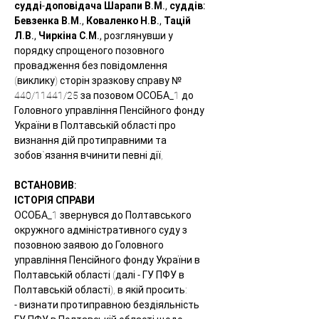
судді-доповідача Шарапи В.М., суддів: 
Бевзенка В.М., Коваленко Н.В., Тацій 
Л.В., Чиркіна С.М., 
розглянувши у 
порядку спрощеного позовного 
провадження без повідомлення 
(виклику) сторін зразкову справу № 
440/11441/25 за позовом ОСОБА_1 до 
Головного управління Пенсійного фонду 
України в Полтавській області про 
визнання дій протиправними та 
зобов`язання вчинити певні дії,
ВСТАНОВИВ:
ІСТОРІЯ СПРАВИ
ОСОБА_1 звернувся до Полтавського 
окружного адміністративного суду з 
позовною заявою до Головного 
управління Пенсійного фонду України в 
Полтавській області (далі - ГУ ПФУ в 
Полтавській області), в якій просить:
- визнати протиправною бездіяльність 