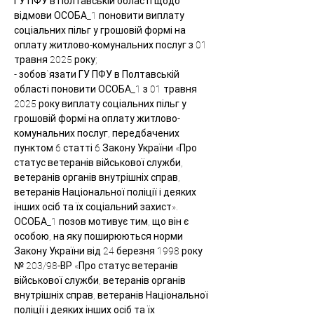
ГУ ПФУ в Полтавській області щодо 
відмови ОСОБА_1 поновити виплату 
соціальних пільг у грошовій формі на 
оплату житлово-комунальних послуг з 01 
травня 2025 року;
- зобов`язати ГУ ПФУ в Полтавській 
області поновити ОСОБА_1 з 01 травня 
2025 року виплату соціальних пільг у 
грошовій формі на оплату житлово-
комунальних послуг, передбачених 
пунктом 6 статті 6 Закону України «Про 
статус ветеранів військової служби, 
ветеранів органів внутрішніх справ, 
ветеранів Національної поліції і деяких 
інших осіб та їх соціальний захист».
ОСОБА_1 позов мотивує тим, що він є 
особою, на яку поширюються норми 
Закону України від 24 березня 1998 року 
№ 203/98-ВР «Про статус ветеранів 
військової служби, ветеранів органів 
внутрішніх справ, ветеранів Національної 
поліції і деяких інших осіб та їх 