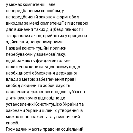
у межах компетенції, але 
непередбаченим способом, у 
непередбаченій законом формі або з 
виходом за межі компетенції є підставою 
для визнання таких дій (бездіяльності) 
та правових актів, прийнятих у процесі їх 
здійснення, неправомірними.
Названі конституційні приписи, 
перебуваючи у взаємозв`язку, 
відображають фундаментальне 
положення конституціоналізму щодо 
необхідності обмеження державної 
влади з метою забезпечення прав і 
свобод людини та зобов`язують 
наділених державною владою суб`єктів 
діяти виключно відповідно до 
установлених Конституцією України та 
законами України цілей їх утворення, в 
межах повноважень та у визначений 
спосіб.
Громадяни мають право на соціальний 