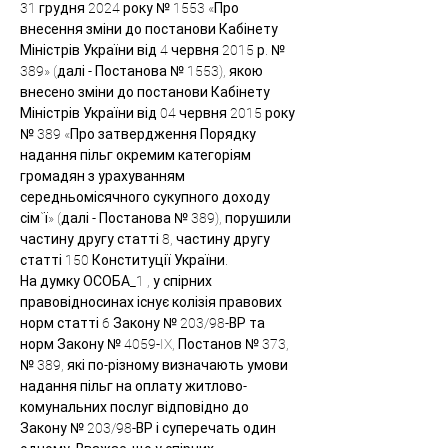
31 грудня 2024 року № 1553 «Про 
внесення зміни до постанови Кабінету 
Міністрів України від 4 червня 2015 р. № 
389» (далі - Постанова № 1553), якою 
внесено зміни до постанови Кабінету 
Міністрів України від 04 червня 2015 року 
№ 389 «Про затвердження Порядку 
надання пільг окремим категоріям 
громадян з урахуванням 
середньомісячного сукупного доходу 
сім`ї» (далі - Постанова № 389), порушили 
частину другу статті 8, частину другу 
статті 150 Конституції України.
На думку ОСОБА_1 , у спірних 
правовідносинах існує колізія правових 
норм статті 6 Закону № 203/98-ВР та 
норм Закону № 4059-IX, Постанов № 373, 
№ 389, які по-різному визначають умови 
надання пільг на оплату житлово-
комунальних послуг відповідно до 
Закону № 203/98-ВР і суперечать один 