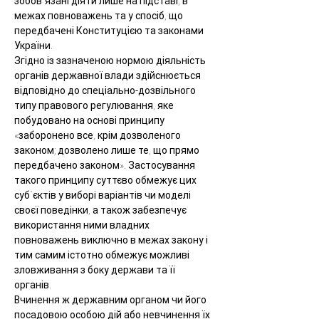
зобов`язані діяти лише на підставі, в 
межах повноважень та у спосіб, що 
передбачені Конституцією та законами 
України.
Згідно із зазначеною нормою діяльність 
органів державної влади здійснюється 
відповідно до спеціально-дозвільного 
типу правового регулювання, яке 
побудовано на основі принципу 
«заборонено все, крім дозволеного 
законом; дозволено лише те, що прямо 
передбачено законом». Застосування 
такого принципу суттєво обмежує цих 
суб`єктів у виборі варіантів чи моделі 
своєї поведінки, а також забезпечує 
використання ними владних 
повноважень виключно в межах закону і 
тим самим істотно обмежує можливі 
зловживання з боку держави та її 
органів.
Вчинення ж державним органом чи його 
посадовою особою дій або невчинення їх 