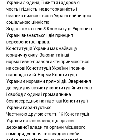
України людина, її життя і здоров`я, 
честь і гідність, недоторканність і 
безпека визнаються в Україні найвищою 
соціальною цінністю.
Згідно зі статтею 8 Конституції України в 
Україні визнається і діє принцип 
верховенства права.
Конституція України має найвищу 
юридичну силу. Закони та інші 
нормативно-правові акти приймаються 
на основі Конституції України і повинні 
відповідати їй. Норми Конституції 
України є нормами прямої дії. Звернення 
до суду для захисту конституційних прав 
і свобод людини і громадянина 
безпосередньо на підставі Конституції 
України гарантується.
Частиною другою статті 19 Конституції 
України встановлено, що органи 
державної влади та органи місцевого 
самоврядування, їх посадові особи 