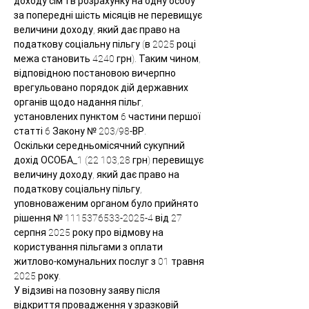
доходу сім`ї в розрахунку на одну особу 
за попередні шість місяців не перевищує 
величини доходу, який дає право на 
податкову соціальну пільгу (в 2025 році 
межа становить 4240 грн). Таким чином, 
відповідною постановою вичерпно 
врегульовано порядок дій державних 
органів щодо надання пільг, 
установлених пунктом 6 частини першої 
статті 6 Закону № 203/98-ВР.
Оскільки середньомісячний сукупний 
дохід ОСОБА_1 (22 103,28 грн) перевищує 
величину доходу, який дає право на 
податкову соціальну пільгу, 
уповноваженим органом було прийнято 
рішення № 1115376533-2025-4 від 27 
серпня 2025 року про відмову на 
користування пільгами з оплати 
житлово-комунальних послуг з 01 травня 
2025 року.
У відзиві на позовну заяву після 
відкриття провадження у зразковій 