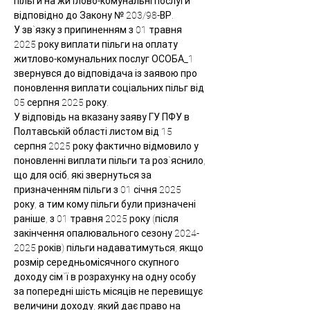
пільги на житлово-комунальні послуги 
відповідно до Закону № 203/98-ВР.
У зв`язку з припиненням з 01 травня 
2025 року виплати пільги на оплату 
житлово-комунальних послуг ОСОБА_1 
звернувся до відповідача із заявою про 
поновлення виплати соціальних пільг від 
05 серпня 2025 року.
У відповідь на вказану заяву ГУ ПФУ в 
Полтавській області листом від 15 
серпня 2025 року фактично відмовило у 
поновленні виплати пільги та роз`яснило, 
що для осіб, які звернуться за 
призначенням пільги з 01 січня 2025 
року, а тим кому пільги були призначені 
раніше, з 01 травня 2025 року (після 
закінчення опалювального сезону 2024- 
2025 років) пільги надаватимуться, якщо 
розмір середньомісячного скупного 
доходу сім`ї в розрахунку на одну особу 
за попередні шість місяців не перевищує 
величини доходу, який дає право на 