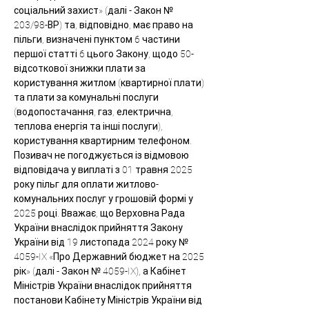
соціальний захист» (далі - Закон № 
203/98-ВР) та, відповідно, має право на 
пільги, визначені пунктом 6 частини 
першої статті 6 цього Закону, щодо 50-
відсоткової знижки плати за 
користування житлом (квартирної плати) 
та плати за комунальні послуги 
(водопостачання, газ, електрична, 
теплова енергія та інші послуги), 
користування квартирним телефоном.
Позивач не погоджується із відмовою 
відповідача у виплаті з 01 травня 2025 
року пільг для оплати житлово-
комунальних послуг у грошовій формі у 
2025 році. Вважає, що Верховна Рада 
України внаслідок прийняття Закону 
України від 19 листопада 2024 року № 
4059-IX «Про Державний бюджет на 2025 
рік» (далі - Закон № 4059-IX), а Кабінет 
Міністрів України внаслідок прийняття 
постанови Кабінету Міністрів України від 