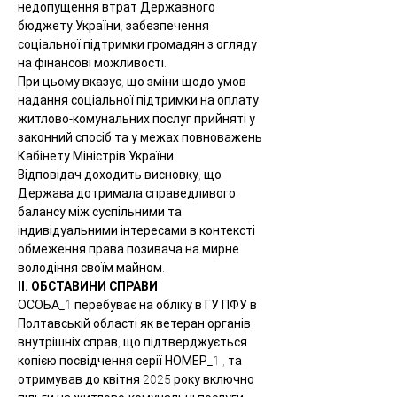
недопущення втрат Державного 
бюджету України, забезпечення 
соціальної підтримки громадян з огляду 
на фінансові можливості.
При цьому вказує, що зміни щодо умов 
надання соціальної підтримки на оплату 
житлово-комунальних послуг прийняті у 
законний спосіб та у межах повноважень 
Кабінету Міністрів України.
Відповідач доходить висновку, що 
Держава дотримала справедливого 
балансу між суспільними та 
індивідуальними інтересами в контексті 
обмеження права позивача на мирне 
володіння своїм майном.
ІІ. ОБСТАВИНИ СПРАВИ
ОСОБА_1 перебуває на обліку в ГУ ПФУ в 
Полтавській області як ветеран органів 
внутрішніх справ, що підтверджується 
копією посвідчення серії НОМЕР_1 , та 
отримував до квітня 2025 року включно 