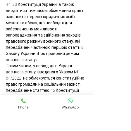
44, 53 Конституції України, а також 
вводитися тимчасові обмеження прав і 
законних інтересів юридичних осіб в 
межах та обсязі, що необхідні для 
забезпечення можливості 
запровадження та здійснення заходів 
правового режиму воєнного стану, які 
передбачені частиною першою статті 8 
Закону України «Про правовий режим 
воєнного стану».
Таким чином, у період дії в Україні 
воєнного стану, введеного Указом № 
64/2022, не обмежується конституційне 
право громадян на соціальний захист, 
передбачене статтею 46 Конституції 
України.
Необхідність додаткових гарантій 
Phone
WhatsApp
соціальної захищеності певних категорій 
громадян як під час проходження 
служби, так і після її закінчення 
зумовлена, зокрема, тим, що служба у 