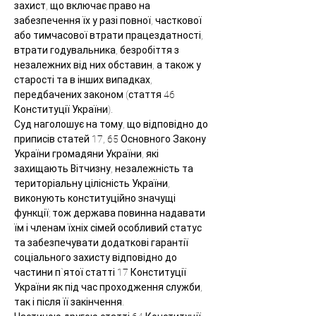
захист, що включає право на 
забезпечення їх у разі повної, часткової 
або тимчасової втрати працездатності, 
втрати годувальника, безробіття з 
незалежних від них обставин, а також у 
старості та в інших випадках, 
передбачених законом (стаття 46 
Конституції України).
Суд наголошує на тому, що відповідно до 
приписів статей 17, 65 Основного Закону 
України громадяни України, які 
захищають Вітчизну, незалежність та 
територіальну цілісність України, 
виконують конституційно значущі 
функції; тож держава повинна надавати 
їм і членам їхніх сімей особливий статус 
та забезпечувати додаткові гарантії 
соціального захисту відповідно до 
частини п`ятої статті 17 Конституції 
України як під час проходження служби, 
так і після її закінчення.