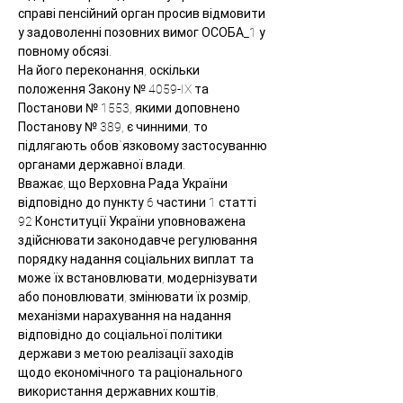
справі пенсійний орган просив відмовити 
у задоволенні позовних вимог ОСОБА_1 у 
повному обсязі.
На його переконання, оскільки 
положення Закону № 4059-IX та 
Постанови № 1553, якими доповнено 
Постанову № 389, є чинними, то 
підлягають обов`язковому застосуванню 
органами державної влади.
Вважає, що Верховна Рада України 
відповідно до пункту 6 частини 1 статті 
92 Конституції України уповноважена 
здійснювати законодавче регулювання 
порядку надання соціальних виплат та 
може їх встановлювати, модернізувати 
або поновлювати, змінювати їх розмір, 
механізми нарахування на надання 
відповідно до соціальної політики 
держави з метою реалізації заходів 
щодо економічного та раціонального 
використання державних коштів, 