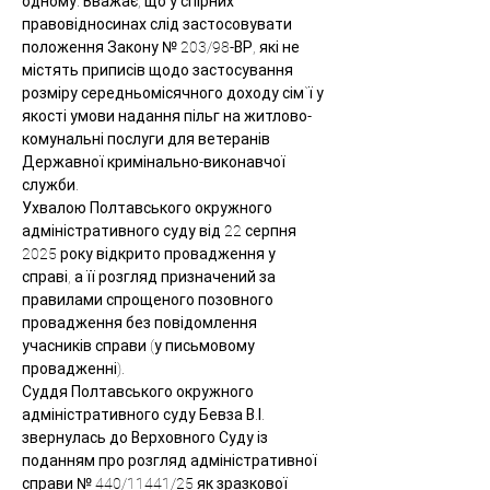
одному. Вважає, що у спірних 
правовідносинах слід застосовувати 
положення Закону № 203/98-ВР, які не 
містять приписів щодо застосування 
розміру середньомісячного доходу сім`ї у 
якості умови надання пільг на житлово-
комунальні послуги для ветеранів 
Державної кримінально-виконавчої 
служби.
Ухвалою Полтавського окружного 
адміністративного суду від 22 серпня 
2025 року відкрито провадження у 
справі, а її розгляд призначений за 
правилами спрощеного позовного 
провадження без повідомлення 
учасників справи (у письмовому 
провадженні).
Суддя Полтавського окружного 
адміністративного суду Бевза В.І. 
звернулась до Верховного Суду із 
поданням про розгляд адміністративної 
справи № 440/11441/25 як зразкової 