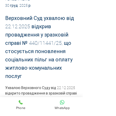
30 груд. 2025 р.
Верховний Суд ухвалою від
22.12.2025
відкрив
провадження у зразковій
справі № 440/11441/25, що
стосується поновлення
соціальних пільг на оплату
житлово-комунальних
послуг
Ухвалою Верховного Суду від 22.12.2025 
відкрито провадження в зразковій справі 
№440/11441/25 за позовом до Головного 
управління Пенсійного фонду України в 
Phone
WhatsApp
Полтавській області в якій предмет 
спору формує поновлення з 01 травня 