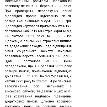
максимальним розміром нарахованої 
позивачу пенсії з 01 березня 2023 року. 
При проведенні перерахунку пенсії 
відповідач провів індексацію пенсії, 
розмір якої визначив в сумі 1500,00 грн. 
Відповідач керувався приписами пункту 2 
постанови Кабінету Міністрів України від 
24 лютого 2023 року № 168 «Про 
індексацію пенсійних і страхових виплат 
та додаткових заходів щодо підвищення 
рівня соціального захисту найбільш 
вразливих верств населення у 2023 році» 
(далі – постанова №168) яким 
передбачено, що з 1 березня 2023 року 
розміри пенсій, призначених відповідно 
до статей 13, 21 і 36 Закону України від 9 
квітня 1992 року № 2262-XII «Про пенсійне 
забезпечення осіб, звільнених з 
військової служби, та деяких інших осіб» 
(без урахування надбавок, підвищень, 
додаткових пенсій, цільової грошової 
допомоги, пенсії за особливі заслуги 