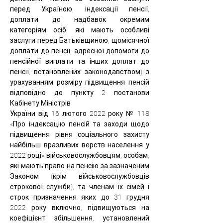
перед Україною, індексації пенсії, 
доплати до надбавок окремим 
категоріям осіб, які мають особливі 
заслуги перед Батьківщиною, щомісячної 
доплати до пенсії, адресної допомоги до 
пенсійної виплати та інших доплат до 
пенсії, встановлених законодавством) з 
урахуванням розміру підвищення пенсій 
відповідно до пункту 2 постанови 
Кабінету Міністрів
України від 16 лютого 2022 року № 118 
«Про індексацію пенсій та заходи щодо 
підвищення рівня соціального захисту 
найбільш вразливих верств населення у 
2022 році» військовослужбовцям, особам, 
які мають право на пенсію за зазначеним 
Законом (крім військовослужбовців 
строкової служби), та членам їх сімей і 
строк призначення яких до 31 грудня 
2022 року включно, підвищуються на 
коефіцієнт збільшення, установлений 