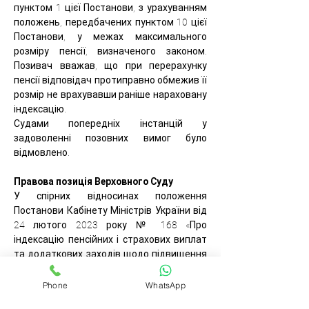
пунктом 1 цієї Постанови, з урахуванням 
положень, передбачених пунктом 10 цієї 
Постанови, у межах максимального 
розміру пенсії, визначеного законом. 
Позивач вважав, що при перерахунку 
пенсії відповідач протиправно обмежив її 
розмір не врахувавши раніше нараховану 
індексацію.
Судами попередніх інстанцій у 
задоволенні позовних вимог було 
відмовлено.
Правова позиція Верховного Суду
У спірних відносинах положення 
Постанови Кабінету Міністрів України від 
24 лютого 2023 року № 168 «Про 
індексацію пенсійних і страхових виплат 
та додаткових заходів щодо підвищення 
рівня соціального захисту найбільш 
вразливих верств населення у 2023 році» 
Phone
WhatsApp
суперечить приписам Закону України від 