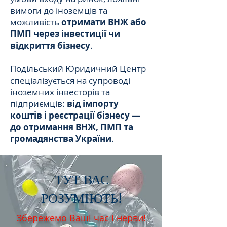
вимоги до іноземців та
можливість
отримати ВНЖ або
ПМП через інвестиції чи
відкриття бізнесу
.
Подільський Юридичний Центр
спеціалізується на супроводі
іноземних інвесторів та
підприємців:
від імпорту
коштів і реєстрації бізнесу —
до отримання ВНЖ, ПМП та
громадянства України
.
ТУТ ВАС
РОЗУМІЮТЬ!
Збережемо Ваші час і нерви!