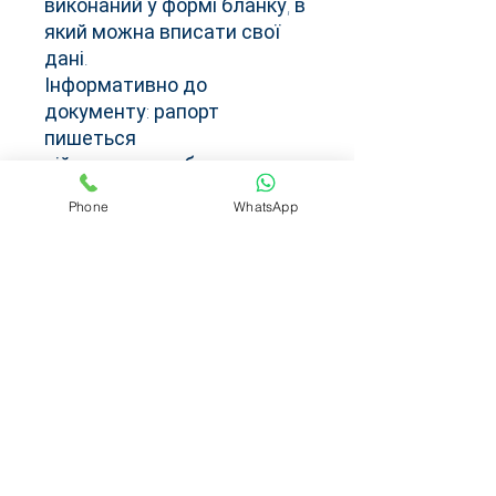
виконаний у формі бланку, в
який можна вписати свої
дані.
Інформативно до
документу: рапорт
пишеться
військовослужбовцем на
імʼя безпосереднього
Phone
WhatsApp
командира та подається
ним по команді (тобто
безпосередньому
командиру, який накладає
свою резолюцію по суті
питання рапорту та
передає вищестоячлрму
командиру).