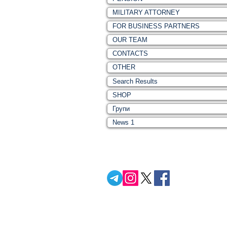
MILITARY ATTORNEY
FOR BUSINESS PARTNERS
OUR TEAM
CONTACTS
OTHER
Search Results
SHOP
Групи
News 1