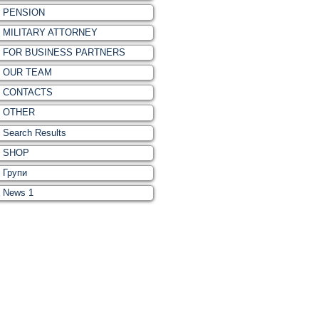
PENSION
MILITARY ATTORNEY
FOR BUSINESS PARTNERS
OUR TEAM
CONTACTS
OTHER
Search Results
SHOP
Групи
News 1