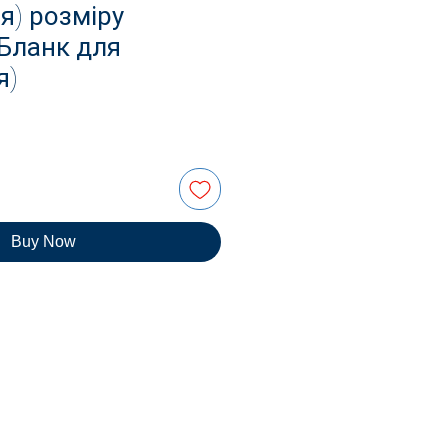
я) розміру
(Бланк для
я)
Buy Now