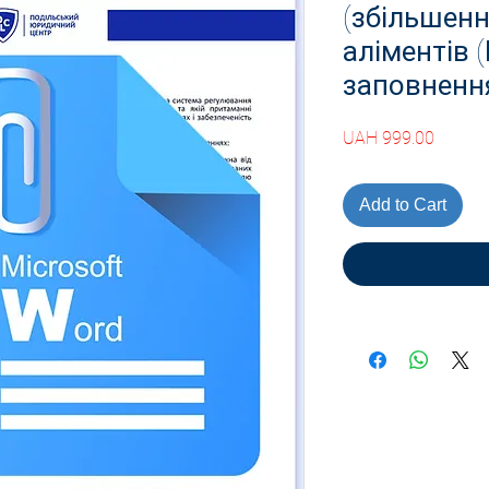
(збільшенн
аліментів 
заповненн
Price
UAH 999.00
Add to Cart