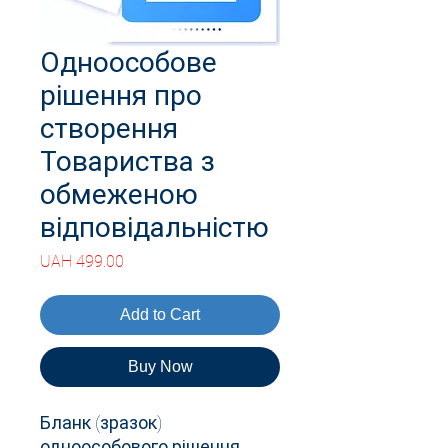
Одноособове
рішення про
створення
Товариства з
обмеженою
відповідальністю
Price
UAH 499.00
Add to Cart
Buy Now
Бланк (зразок)
одноособового рішення