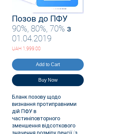
Позов до ПФУ
90%, 80%, 70% з
01.04.2019
Price
UAH 1,999.00
Add to Cart
Buy Now
Бланк позову щодо
визнання протиправними
дій ПФУ в
частиніповторного
зменшення відсоткового
значення розміру пенсії (з