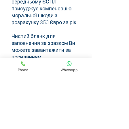
середньому ЄСПЛ
присуджує компенсацію
моральної шкоди з
розрахунку 350 Євро за рік.
Чистий бланк для
заповнення за зразком Ви
можете завантажити за
посиланням
Phone
WhatsApp
https://www.echr.coe.int/web/
echr/apply-to-the-court-other-
languages?
filter_category_5956959=2035
040
Зразок заяви до ЄСПЛ може
не відкриватися на
застарілих версіях Adobe