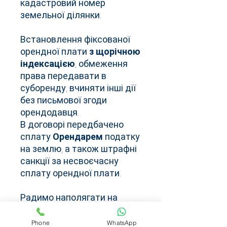
кадастровий номер
земельної ділянки.
Встановлення фіксованої
орендної плати
з щорічною
індексацією
, обмеження
права передавати в
суборенду, вчиняти інші дії
без письмової згоди
орендодавця.
В договорі передбачено
сплату
Орендарем
податку
на землю, а також штрафні
санкції за несвоєчасну
сплату орендної плати.
Радимо наполягати на
підписанні саме такої
редакції договору оренди.
Phone
WhatsApp