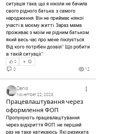
ситуація така, що я ніколи не бачила 
свого рідного батька, з самого 
народження. Він не приймає ніякої 
участі в моєму житті. Зараз мама 
проживає з моїм не рідним батьком, 
який весь час про мене піклується. 
Від кого потрібен дозвіл? Що робити 
в такій ситуації?
0
0
12
Denis
November 22, 2023
Працевлаштування через
оформлення ФОП
Пропунують працевлаштування 
через відкриття ФОП, не перший 
раз на таке натикаюсь. Які ризикита 