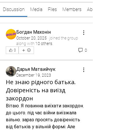
Discussion
Media
Files
Members
About
Богдан Махонін
October 20, 2025
·
joined the group
along with
10 others
.
0
0
Дарья Матвийчук
December 19, 2023
Не знаю рідного батька.
Довіреність на виїзд
закордон
Вітаю. Я повинна виїхати закордон, 
до цього, під час війни виїзжала 
вільно, зараз просять довіреність 
від батьків у вільній формі. Але 