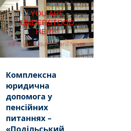
YOU ARE
UNDERSTOOD
HERE!
We will save your time and nerves!
Комплексна
юридична
допомога у
пенсійних
питаннях –
«Подільський