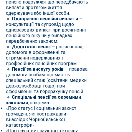
пенсію подружжя, що передбачають
виплати протягом життя
одержувача або іншої особи.
🔹
Одноразові пенсійні виплати
–
консультації та супровід щодо
одноразових виплат при досягненні
пенсійного віку чи у випадках
передбачених законом.
🔹
Додаткові пенсії
– роз’яснення,
допомога в оформленні та
отриманні недержавних і
професійних пенсійних програм.
🔹
Пенсії за вислугу років
– правова
допомога особам, що мають
спеціальний стаж (освітяни, медики,
держслужбовці тощо) при
оформленні та перерахунку пенсій.
🔹
Спеціальні пенсії за окремими
законами
, зокрема:
«Про статус і соціальний захист
громадян, які постраждали
внаслідок Чорнобильської
катастрофи»;
«Про наукову і науково-технічну