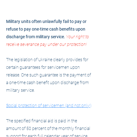
Military units often unlawfully fail to pay or
refuse to pay one-time cash benefits upon
discharge from military service.
Your right to
receive severance pay under our protection!
The legislation of Ukraine clearly provides for
certain guarantees for servicemen upon
release. One such guarantee is the payment of
a one-time cash benefit upon discharge from
military service.
Social protection of servicemen (and not only!)
The specified financial aid is paid in the
amount of 50 percent of the monthly financial
support for each full calendar year of service