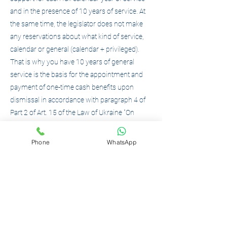
and in the presence of 10 years of service. At
the same time, the legislator does not make
any reservations about what kind of service,
calendar or general (calendar + privileged).
That is why you have 10 years of general
service is the basis for the appointment and
payment of one-time cash benefits upon
dismissal in accordance with paragraph 4 of
Part 2 of Art. 15 of the Law of Ukraine "On
social and legal protection of servicemen and
members of their families".
Phone
WhatsApp
However, very often military units ignore the
norms of the current legislation and illegally
do not pay or refuse to make such payments
to discharged servicemen. If you are serving
in the Armed Forces of Ukraine, the State
Border Guard Service of Ukraine, the National
Guard of Ukraine or another military formation