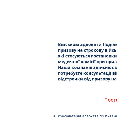
Військові адвокати Поділ
призову на строкову війсь
які стосуються постановк
медичної комісії при приз
Наша компанія здійснює к
потребуєте консультації 
відстрочки від призову на
Поста
консультація адвоката по питан