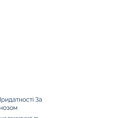
ридатності За
гнозом