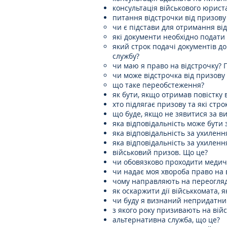
консультація військового юрист
питання відстрочки від призову
чи є підстави для отримання від
які документи необхідно подати
який строк подачі документів до
службу?
чи маю я право на відстрочку? 
чи може відстрочка від призову 
що таке переобстеження?
як бути, якщо отримав повістку 
хто підлягає призову та які стр
що буде, якщо не зявитися за в
яка відповідальність може бути 
яка відповідальність за ухиленн
яка відповідальність за ухилення
військовий призов. Що це?
чи обовязково проходити медич
чи надає моя хвороба право на 
чому направляють на переогля
як оскаржити дії військкомата, 
чи буду я визнаний непридатним
з якого року призивають на війс
альтернативна служба, що це?