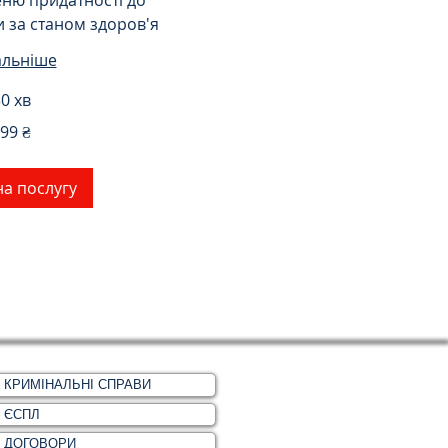
еню придатності до
и за станом здоров'я
альніше
0 хв
99 ₴
на послугу
КРИМІНАЛЬНІ СПРАВИ
ЄСПЛ
ДОГОВОРИ