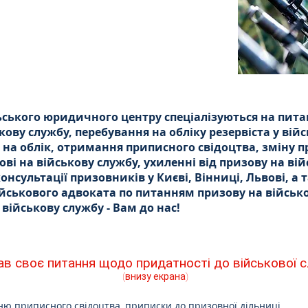
ьського юридичного центру спеціалізуються на питан
кову службу, перебування на обліку резервіста у вій
и на облік, отримання приписного свідоцтва, зміну
ові на військову службу, ухиленні від призову на вій
онсультації призовників у Києві, Вінниці, Львові, 
військового адвоката по питанням призову на військ
 військову службу - Вам до нас!
в своє питання щодо придатності до військової 
(внизу екрана)
ню приписного свідоцтва, приписки до призовної дільниці