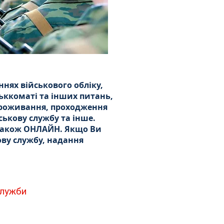
нях військового обліку,
ськкоматі та інших питань,
 проживання, проходження
ськову службу та інше.
а також ОНЛАЙН. Якщо Ви
ову службу, надання
служби