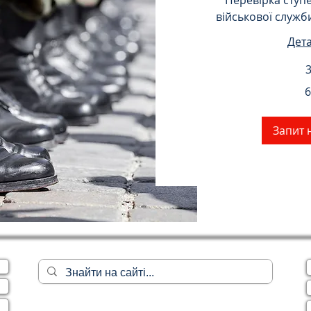
Перевірка ступ
військової служб
Дет
3
699
6
українських
гривень
Запит 