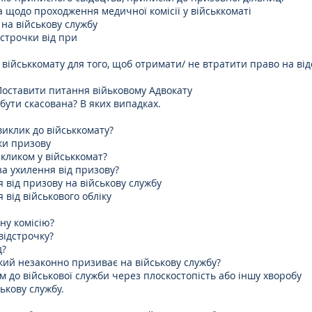
а щодо проходження медичної комісії у військкоматі
 на військову службу
строчки​ від при
 військкомату для того, щоб отримати/ не втратити право на від
Поставити питання війьковому Адвокату
бути скасована? В яких випадках.
виклик до військкомату?
оки призову
икликом у військкомат?
за ухилення від призову?
я від призову на військову службу
 від військового обліку
ну комісію?
відстрочку?
д?
який незаконно призиває на військову службу?
 до військової служби через плоскостопість або іншу хворобу
ькову службу.