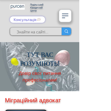
Подільський
Юридичний
Центр
Консультація
ТУТ ВАС
РОЗУМІЮТЬ!
Довір своє питання
професіоналам!
Міграційний адвокат