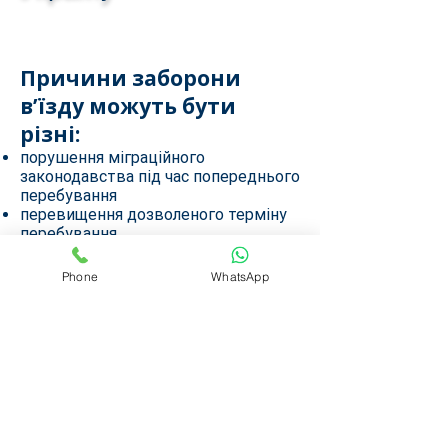
Причини заборони
в’їзду можуть бути
різні:
порушення міграційного
законодавства під час попереднього
перебування
перевищення дозволеного терміну
перебування
порушення умов безвізового
режиму
Phone
WhatsApp
відсутність необхідних документів
при перетині кордону
фіктивні підстави або помилкові
дані в базі даних МВС чи ДМС
Незалежно від причини, наше
завдання – скасувати заборону та
відновити ваше право на в’їзд в
Україну.