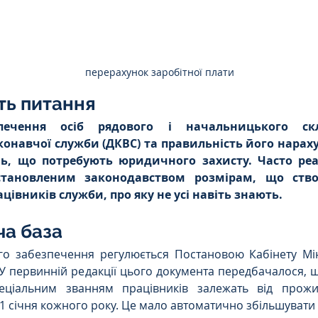
Цивільне
ДТП
перерахунок заробітної плати
ть питання
печення осіб рядового і начальницького скл
онавчої служби (ДКВС) та правильність його нараху
ь, що потребують юридичного захисту. Часто реа
становленим законодавством розмірам, що ство
цівників служби, про яку не усі навіть знають.
ча база
о забезпечення регулюється Постановою Кабінету Мініс
 У первинній редакції цього документа передбачалося, щ
еціальним званням працівників залежать від прожит
1 січня кожного року. Це мало автоматично збільшувати