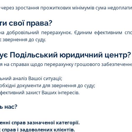
 через зростання прожиткових мінімумів сума недоплати
ти свої права?
на добровільний перерахунок. Єдиним ефективним сп
є звернення до суду.
ує Подільський юридичний центр?
ся на справах щодо перерахунку грошового забезпеченн
ьний аналіз Вашої ситуації;
еобхідні документи для звернення до суду;
фективний захист Ваших інтересів.
ь нас?
енні справ зазначеної категорії.
 справ і задоволених клієнтів.