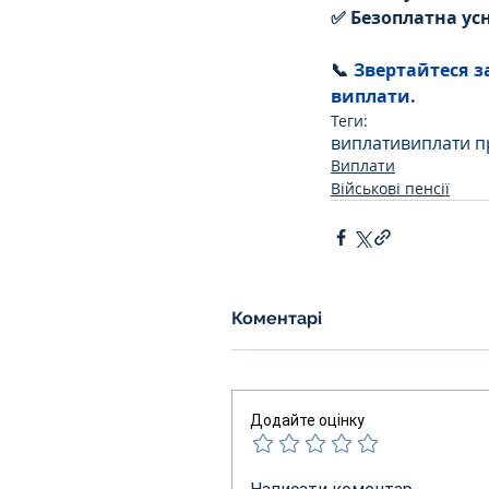
✅ Безоплатна усн
📞 
Звертайтеся з
виплати.
Теги:
виплати
виплати п
Виплати
Військові пенсії
Коментарі
Додайте оцінку