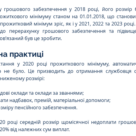
у грошового забезпечення у 2018 році, його розмір б
житкового мінімуму станом на 01.01.2018, що становив
прожитковий мінімум зріс, як і у 2021, 2022 та 2023 році.
до перерахунку грошового забезпечення та підвищен
вʼязаний був це зробити.
а практиці
тання у 2020 році прожиткового мінімуму, автомати
о не було. Це призводить до отримання службовця с
аниженому розмірі:
дові оклади та оклади за званнями;
ати надбавок, премій, матеріальної допомоги;
зміру пенсійного забезпечення.
020 році середній розмір щомісячної недоплати грошов
20% від належних сум виплат. 