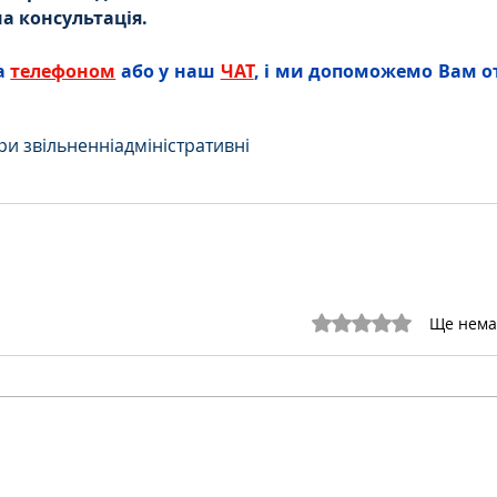
а консультація.
а 
телефоном
 або у наш 
ЧАТ
, і ми допоможемо Вам о
ри звільненні
адміністративні
Оцінка: 0 з 5 зірок.
Ще нема