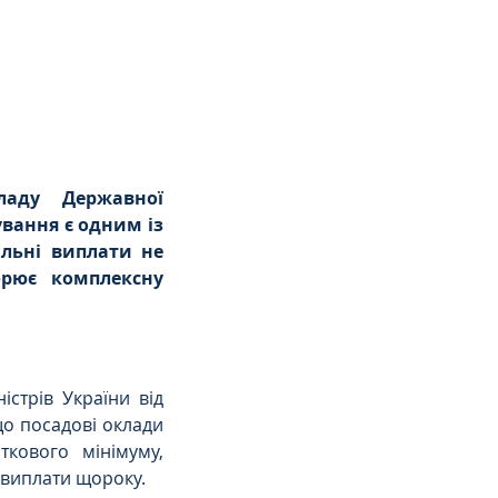
аду Державної 
вання є одним із 
льні виплати не 
рює комплексну 
трів України від 
о посадові оклади 
кового мінімуму, 
 виплати щороку.