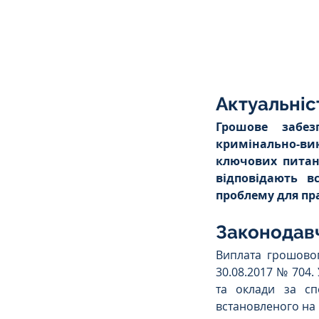
Сімейне
ЄСПЛ
Актуальніс
Грошове забез
кримінально-вик
ключових питан
відповідають в
проблему для пра
Законодав
Виплата грошовог
30.08.2017 № 704.
та оклади за сп
встановленого на 