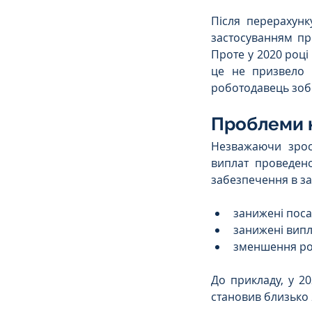
Після перерахунк
застосуванням про
Проте у 2020 році 
це не призвело 
роботодавець зобо
Проблеми н
Незважаючи зрос
виплат проведен
забезпечення в з
занижені поса
занижені випл
зменшення ро
До прикладу, у 2
становив близько 