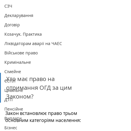
СЗЧ
Декларування
Договір
Козачук. Практика
Ліквідаторам аварії на ЧАЕС
Військове право
Кримінальне
Сімейне
Хто має право на 
ЄСПЛ
отримання ОГД за цим 
Цивільне
Законом?
ДТП
Пенсійне
Закон встановлює право трьом 
Виплати
основним категоріям населення:
Бізнес