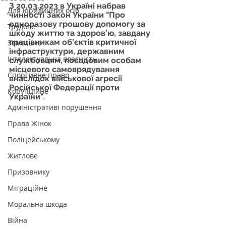
З 20.03.2023 в Україні набрав 
Для юридичних осіб
чинності Закон України "Про 
одноразову грошову допомогу за 
Трудове
шкоду життю та здоров’ю, завдану 
працівникам об’єктів критичної 
Земельне
інфраструктури, державним 
Інтелектуальна власність
службовцям, посадовим особам 
місцевого самоврядування 
Спортивне право
внаслідок військової агресії 
Російської Федерації проти 
Корупційне
України"
.
Адміністративі порушення
Права Жінок
Поліцейському
Житлове
Призовнику
Міграційне
Моральна шкода
Війна