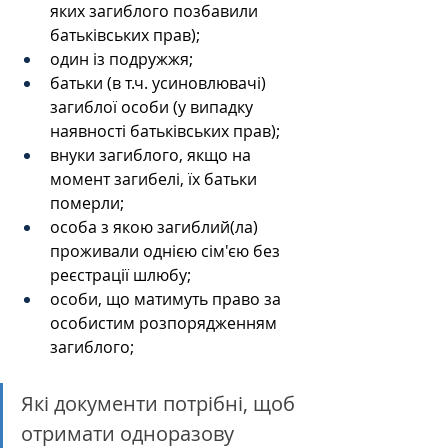
яких загиблого позбавили 
батьківських прав);
один із подружжя;
батьки (в т.ч. усиновлювачі) 
загиблої особи (у випадку 
наявності батьківських прав);
внуки загиблого, якщо на 
момент загибелі, їх батьки 
померли;
особа з якою загиблий(ла) 
проживали однією сім'єю без 
реєстрації шлюбу;
особи, що матимуть право за 
особистим розпорядженням 
загиблого;
Які документи потрібні, щоб 
отримати одноразову 