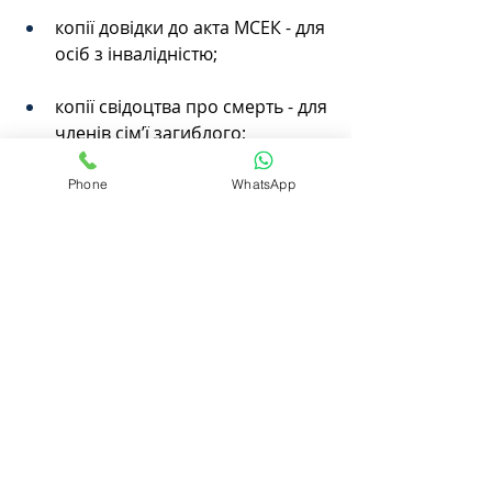
копії довідки до акта МСЕК - для 
осіб з інвалідністю;
копії свідоцтва про смерть - для 
членів сім’ї загиблого;
довідки судово-медичної 
Phone
WhatsApp
експертизи про причину 
смерті;
засвідченої копії рішення суду 
або нотаріально посвідченого 
правочину, що 
підтверджуватиме факт 
перебування на утриманні 
загиблого - для членів сім’ї 
загиблого, що перебували на 
його утриманні.