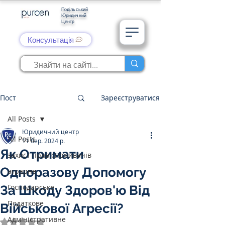
Подільський
Юридичний
Центр
Консультація
Пост
Зареєструватися
All Posts
Юридичний центр
All Posts
11 бер. 2024 р.
Як Отримати
захист прав споживачів
Одноразову Допомогу
аграрне
Господарське
За Шкоду Здоров'ю Від
Податкове
Військової Агресії?
Адміністративне
Оцінка: NaN з 5 зірок.