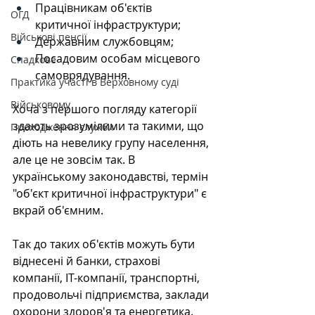
Працівникам об'єктів 
ОГД
критичної інфраструктури;
Військові пенсії
Державним службовцям;
Посадовим особам місцевого 
Спадкове
самоврядування.
Практика участі в Верховному суді
Військовому
Хоча з першого погляду категорії 
здають зрозумілими та такими, що 
Проходження служби
діють на невелику групу населення, 
але це не зовсім так. В 
українському законодавстві, термін 
"об'єкт критичної інфраструктури" є 
вкрай об'ємним.
Так до таких об'єктів можуть бути 
віднесені й банки, страхові 
компанії, IT-компанії, транспортні, 
продовольчі підприємства, заклади 
охорони здоров'я та енергетика. 