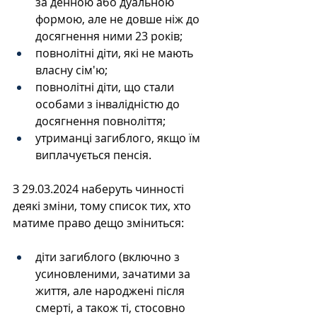
за денною або дуальною 
формою, але не довше ніж до 
досягнення ними 23 років; 
повнолітні діти, які не мають 
власну сім'ю;
повнолітні діти, що стали 
особами з інвалідністю до 
досягнення повноліття;
утриманці загиблого, якщо їм 
виплачується пенсія.
З 29.03.2024 наберуть чинності 
деякі зміни, тому список тих, хто 
матиме право дещо зміниться:
діти загиблого (включно з 
усиновленими, зачатими за 
життя, але народжені після 
смерті, а також ті, стосовно 