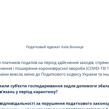
Цивільне
ДТП
Податковий Адвокат Київ Вінниця
 платників податків на період здійснення заходів, спрям
нення і поширення короновірусної хвороби (COVID-19) 18
аїни внесла зміни до Податкового кодексу України та інш
мали суб’єкти господарювання задля допомоги збала
в’язань у період карантину?
д відповідальності за порушення податкового законо