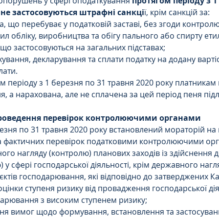
опорушень у сфері оподаткування 
протягом періоду з 1 
 не застосовуються штрафні санкці
ї, крім санкцій за:
а, що перебуває у податковій заставі, без згоди контрол
ил обліку, виробництва та обігу пального або спирту ети
 що застосовуються на загальних підставах;
ування, декларування та сплати податку на додану вартіс
лати.
м періоду з 1 березня по 31 травня 2020 року платникам 
я, а нарахована, але не сплачена за цей період пеня під
 проведення перевірок контролюючими органами
резня по 31 травня 2020 року встановлений мораторій на
а фактичних перевірок податковими контролюючими орган
го нагляду (контролю) планових заходів із здійснення 
) у сфері господарської діяльності, крім державного нагл
б’єктів господарювання, які відповідно до затверджених Ка
оцінки ступеня ризику від провадження господарської дія
одарювання з високим ступенем ризику;
ння вимог щодо формування, встановлення та застосува