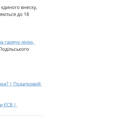
єдиного внеску, 
яються до 18 
а гарячу лінію, 
Подільського 
рки? | Податковий 
 ЄСВ | 