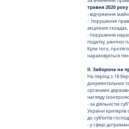
За вчинення прав
травня 2020 року
- відчуження майн
-  порушення прав
акцизних складах,
- порушення нарах
податку, рентної п
Крім того, протяго
нараховується пен
ІІ. Заборона на
На період з 18 бе
документальних т
органами державно
нагляду (контролю
- за діяльністю су
України критеріїв 
до суб’єктів госп
- у сфері дотрима