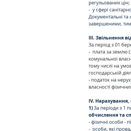
регульованих цін;
-  у сфері санітар
Документальні та 
завершеними, тимч
ІІІ. Звільнення в
За період з 01 бер
-
плата за землю (
комунальної власно
тому числі на умо
господарській діял
- податок на неру
власності фізичних
ІV. Нарахування,
1)
 За періоди з 1 п
обчислення та сп
- фізичні особи - 
-  особи, які пров