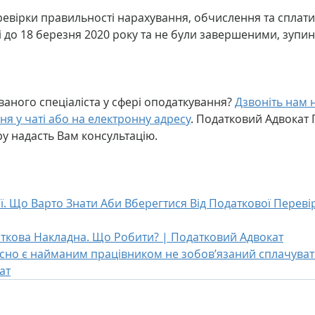
евірки правильності нарахування, обчислення та сплати 
 до 18 березня 2020 року та не були завершеними, зупин
ваного спеціаліста у сфері оподаткування?
Дзвоніть нам н
ня у чаті або на електронну адресу
. Податковий Адвокат 
у надасть Вам консультацію.
ї. Що Варто Знати Аби Вберегтися Від Податкової Переві
ткова Накладна. Що Робити? | Податковий Адвокат
сно є найманим працівником не зобов’язаний сплачувати
ат