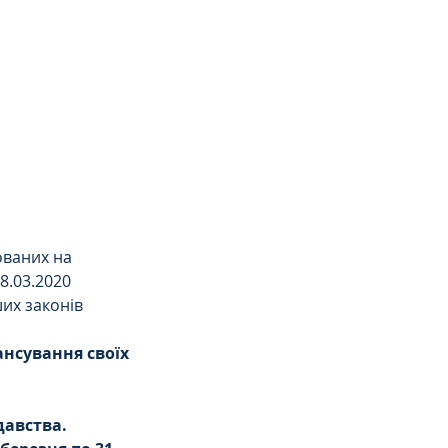
ованих на 
.03.2020 
их законів 
нсування своїх 
давства.