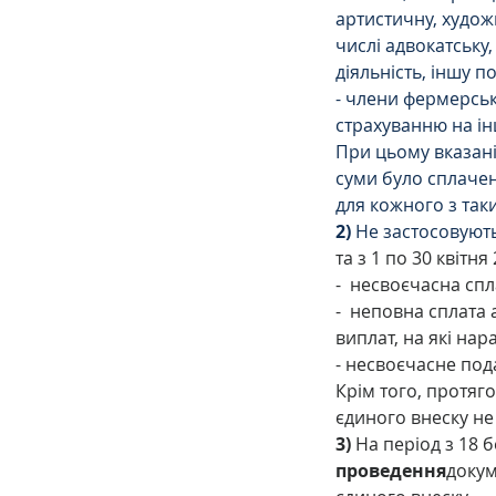
артистичну, худож
числі адвокатську,
діяльність, іншу по
- члени фермерськ
страхуванню на ін
При цьому вказані
суми було сплачен
для кожного з таки
2)
 Не застосовують
та з 1 по 30 квітня
-
несвоєчасна спл
-
неповна сплата 
виплат, на які нар
- несвоєчасне под
Крім того, протяго
єдиного внеску не
3)
 На період з 18 
проведення
докум