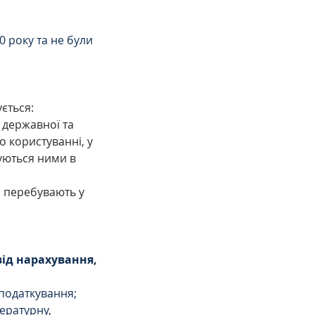
 року та не були 
ується:
 державної та 
 користуванні, у 
уються ними в 
і перебувають у 
ід нарахування, 
оподаткування;
ературну, 