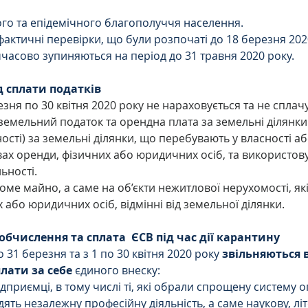
ного та епідемічного благополуччя населення.
фактичні перевірки, що були розпочаті до 18 березня 2020
асово зупиняються на період до 31 травня 2020 року.
ід сплати податків
езня по 30 квітня 2020 року не нараховується та не сплач
земельний податок та орендна плата за земельні ділянки
сті) за земельні ділянки, що перебувають у власності або
вах оренди, фізичних або юридичних осіб, та використов
ьності.
хоме майно, а саме на об’єкти нежитлової нерухомості, як
 або юридичних осіб, відмінні від земельної ділянки.
 обчислення та сплата
ЄСВ під час дії карантину
о 31 березня та з 1 по 30 квітня 2020 року 
звільняються в
лати за себе
 єдиного внеску:
підприємці, в тому числі ті, які обрали спрощену систему 
адять незалежну професійну діяльність, а саме наукову, літ