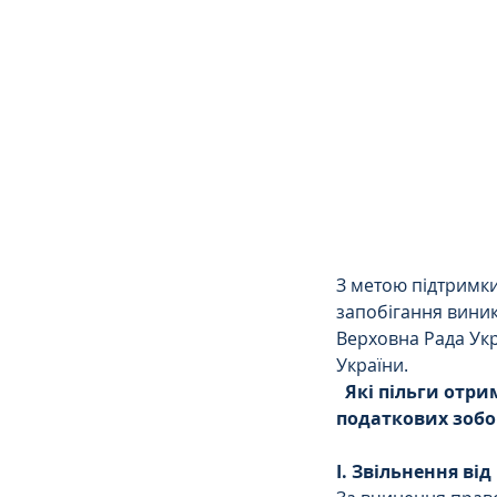
Сімейне
ЄСПЛ
З метою підтримки
запобігання виник
Верховна Рада Укр
України.
Які пільги отри
податкових зобо
І. Звільнення ві