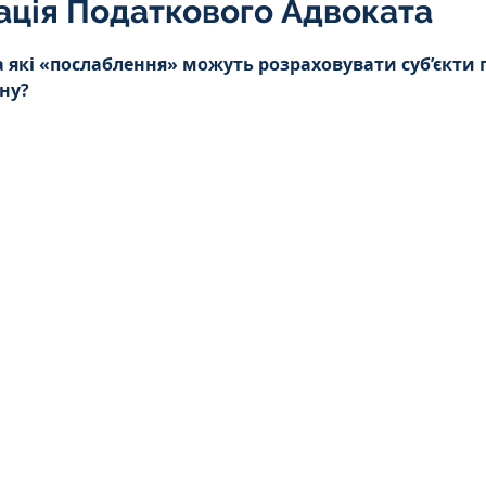
ація Податкового Адвоката
Інтелектуальна власність
5 зірок.
 які «послаблення» можуть розраховувати суб’єкти
ну?
орупційне
Адміністративі порушення
ейському
Житлове
Призовнику
на шкода
Війна
СЗЧ
овір
Козачук. Практика
а ЧАЕС
Військове право
Кримінальне