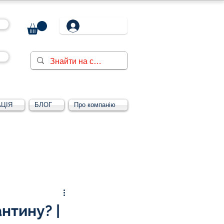
ЦІЯ
БЛОГ
Про компанію
Увійти/зареєструватися
нтину? |