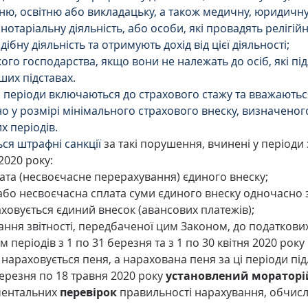
ню, освітню або викладацьку, а також медичну, юридичну 
 нотаріальну діяльність, або особи, які провадять релігійн
дібну діяльність та отримують дохід від цієї діяльності;
ого господарства, якщо вони не належать до осіб, які пі
ших підставах.
 періоди включаються до страхового стажу та вважаються
о у розмірі мінімального страхового внеску, визначено
х періодів.
ся штрафні санкції 
за такі порушення, вчинені у періоди 
 2020 року:
ата (несвоєчасне перерахування) єдиного внеску;
або несвоєчасна сплата суми єдиного внеску одночасно 
аховується єдиний внесок (авансових платежів);
ання звітності, передбаченої цим Законом, до податкових
м періодів з 1 по 31 березня та з 1 по 30 квітня 2020 рок
 нараховується пеня, а нарахована пеня за ці періоди пі
березня по 18 травня 2020 року 
установлений мораторій
ентальних 
перевірок
 правильності нарахування, обчисл