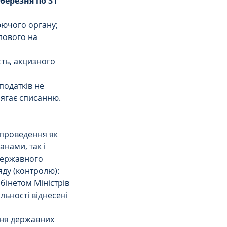
березня по 31 
юючого органу;
лового на 
ть, акцизного 
податків не 
лягає списанню.
 проведення як 
ами, так і 
державного 
яду (контролю):
бінетом Міністрів 
льності віднесені 
ння державних 