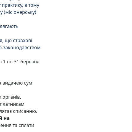
практику, в тому 
у (місіонерську) 
длягають 
, що страхові 
го законодавством 
з 1 по 31 березня 
з видачею сум 
 органів.
у платникам 
длягає списанню.
 на 
ення та сплати 