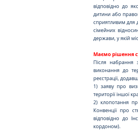
відповідно до як
дитини або правом
сприятливим для д
сімейних відносин
держави, у якій м
Маємо рішення с
Після набрання 
виконання до тер
реєстрації, додав
1) заяву про виз
території іншої кр
2) клопотання пр
Конвенції про ст
відповідно до Ін
кордоном). 