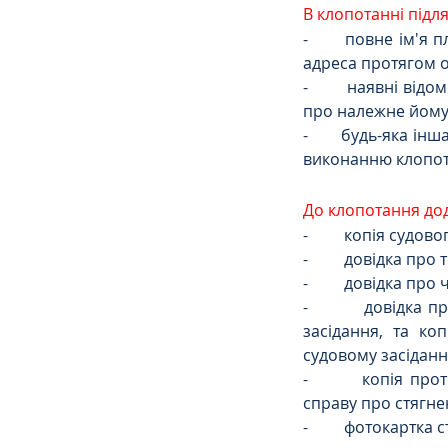
В клопотанні підл
-       повне ім'я
адреса протягом ос
-       наявні від
про належне йому
-       будь-яка 
виконанню клопота
До клопотання додаєтьс
-         копія судо
-         довідка п
-         довідка 
-         довідка
засідання, та ко
судовому засіданні
-         копія пр
справу про стягнен
-         фотокартка 