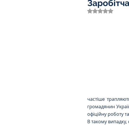
Заробітча
Трудове
Земельне
Оцінка: NaN з 
Спортивне право
К
Права Жінок
Поліц
Міграційне
Мораль
Декларування
Дог
частіше трапляют
громадянин України
офіційну роботу та
В такому випадку,
Ліквідаторам аварії н