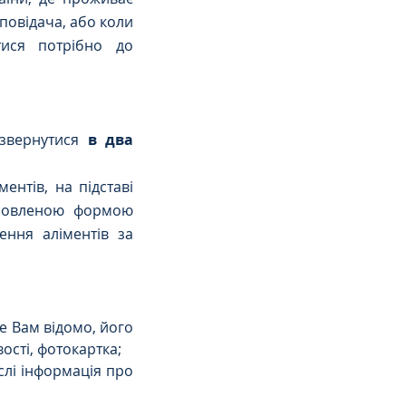
овідача, або коли 
ися потрібно до 
 звернутися 
в два 
ментів,
на підставі 
ановленою формою 
ення аліментів за 
це Вам відомо, його 
вості, фотокартка;
ислі інформація про 