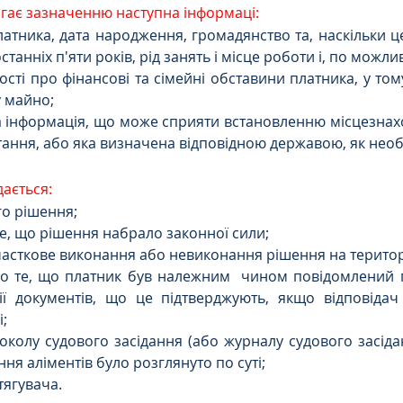
ягає зазначенню наступна інформаці:
 платника, дата народження, громадянство та, наскільки ц
танніх п'яти років, рід занять і місце роботи і, по можли
омості про фінансові та сімейні обставини платника, у том
 майно;
інша інформація, що може сприяти встановленню місцезнах
ння, або яка визначена відповідною державою, як необ
я:                  
вого рішення;
ро те, що рішення набрало законної сили;
про часткове виконання або невиконання рішення на територ
 про те, що платник був належним  чином повідомлений 
пії документів, що це підтверджують, якщо відповідач
; 
отоколу судового засідання (або журналу судового засіданн
ня аліментів було розглянуто по суті; 
стягувача.