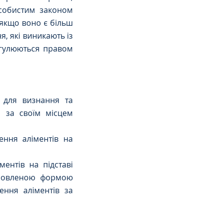
особистим законом 
 якщо воно є більш 
 які виникають із 
егулюються правом 
 для визнання та 
 за своїм місцем 
ння аліментів на 
нтів на підставі 
ановленою формою 
ення аліментів за 