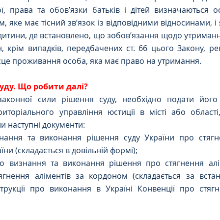
ої, права та обов’язки батьків і дітей визначаються 
, яке має тісний зв’язок із відповідними відносинами, і
итини, де встановлено, що зобов’язання щодо утримання,
, крім випадків, передбачених ст. 66 цього Закону, р
ісце проживання особа, яка має право на утримання.
уду. Що робити далі?
законної сили рішення суду, необхідно подати його
иторіального управління юстиції в місті або області,
ши наступні документи:
нання та виконання рішення суду України про стягне
аїни (складається в довільній формі);
о визнання та виконання рішення про стягнення аліме
ягнення аліментів за кордоном (складається за вст
струкції про виконання в Україні Конвенції про стягн