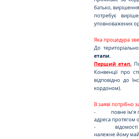
батько, вирішення
потребує виріше
уповноважених орг
Яка процедура зв
До територіально
етапи
.
Перший етап.
П
Конвенції про ст
відповідно до Ін
кордоном).
В заяві потрібно 
-            повне 
адреса протягом ос
-            відом
належне йому май