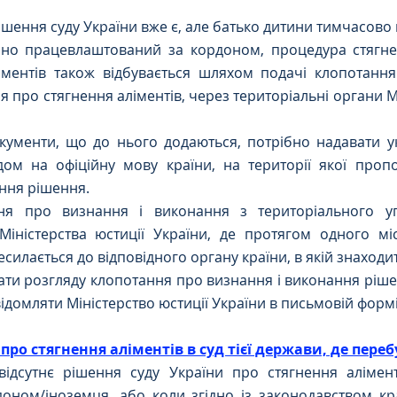
шення суду України вже є, але батько дитини тимчасово 
ійно працевлаштований за кордоном, процедура стягнен
іментів також відбувається шляхом подачі клопотання
 про стягнення аліментів, через територіальні органи Мі
кументи, що до нього додаються, потрібно надавати у
ом на офіційну мову країни, на території якої пропон
ння рішення.
ня про визнання і виконання з територіального упр
Міністерства юстиції України, де протягом одного міс
силається до відповідного органу країни, в якій знаходи
тати розгляду клопотання про визнання і виконання ріше
відомляти Міністерство юстиції України в письмовій формі
 про стягнення аліментів в суд тієї держави, де пере
відсутнє рішення суду України про стягнення аліменті
оном/іноземця, або коли згідно із законодавством кра