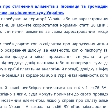
а про стягнення аліментів з Іноземця та громадян
ном, за рішенням суду України.
Цивільне
ДТП
перебуває на території Україні або не зареєстрований
аїні, Ви можете скористатися нормами статті 28 ЦПК У
о стягнення аліментів за своїм зареєстрованим місц
 треба додати: копію свідоцтва про народження дитини
 розірвання шлюбу (за наявності), копію паспорту та 
 копію довідки з місця проживання стягувача та ди
 підтверджує дохід платника (або ж попередня сума до
ку в країні платять на аналогічній посаді), довідку з інф
– іноземця за кордоном або в Україні (за наявності), коп
вній заяві необхідно посилатися на п.4 ч.1 ст.76 ЗУ
згідно з яким, суди можуть приймати до свого провадж
з іноземним елементом, якщо у справі про сплату алім
 в Україні. А також, на ст.66 ЗУ «Про міжнародне 