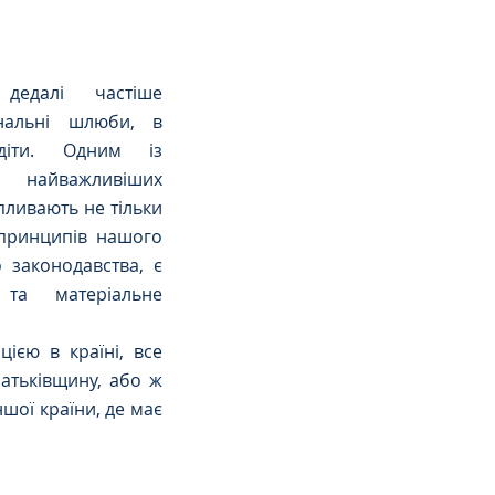
дедалі частіше 
нальні шлюби, в 
іти. Одним із 
найважливіших 
пливають не тільки 
принципів нашого 
 законодавства, є 
та матеріальне 
цією в країні, все 
атьківщину, або ж 
шої країни, де має 