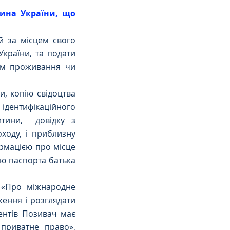
ина України, що 
 за місцем свого 
країни, та подати 
ем проживання чи 
, копію свідоцтва 
ідентифікаційного 
тини,  довідку з 
ходу, і приблизну 
ормацією про місце 
ію паспорта батька 
 «Про міжнародне 
ення і розглядати 
ентів Позивач має 
приватне право», 