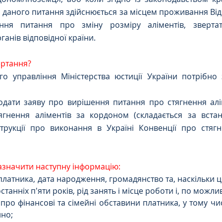
 даного питання здійснюється за місцем проживання Відп
ння питання про зміну розміру аліментів, звертат
анів відповідної країни.
ертання?
го управління Міністерства юстиції України потрібно
одати заяву про вирішення питання про стягнення алі
ягнення аліментів за кордоном
(складається за вст
струкції про виконання в Україні Конвенції про стягн
зазначити наступну інформацію:
ім'я платника, дата народження, громадянство та, наскільки 
танніх п'яти років, рід занять і місце роботи і, по можли
ості про фінансові та сімейні обставини платника, у тому ч
но;