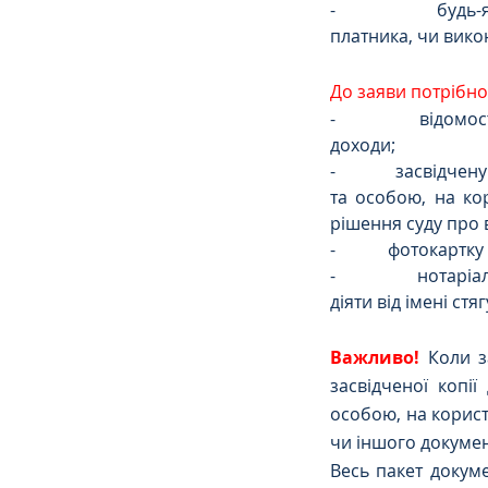
-            буд
платника, чи вико
До заяви потрібно
-            відом
доходи;
-            засві
та особою, на ко
рішення суду про 
-            фотокарт
-            нотар
діяти від імені стя
Важливо!
Коли з
засвідченої копії
особою, на корист
чи іншого докумен
Весь пакет докум