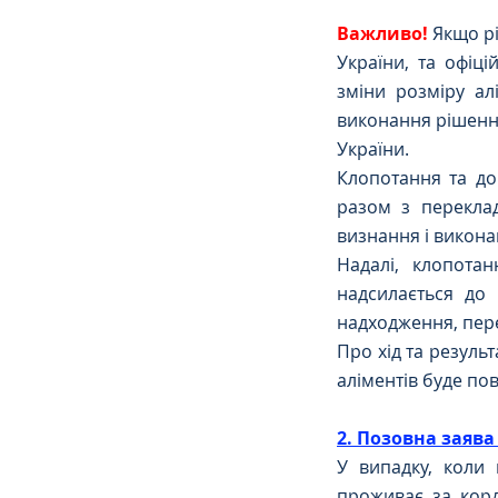
Важливо!
Якщо рі
України, та офіц
зміни розміру ал
виконання рішення
України.
Клопотання та до
разом з переклад
визнання і викона
Надалі, клопотан
надсилається до 
надходження, пере
Про хід та резуль
аліментів буде по
2. Позовна заява
У випадку, коли 
проживає за корд