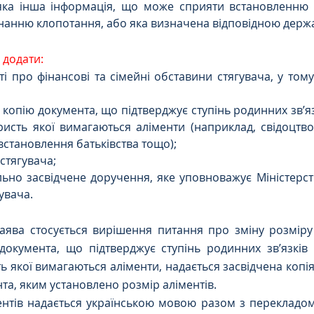
ь-яка інша інформація, що може сприяти встановленню 
нанню клопотання, або яка визначена відповідною держ
 додати:
ості про фінансові та сімейні обставини стягувача, у тому
дчену копію документа, що підтверджує ступінь родинних зв’
ристь якої вимагаються аліменти (наприклад, свідоцтв
встановлення батьківства тощо);
ку стягувача;
іально засвідчене доручення, яке уповноважує Міністерст
гувача.
аява стосується вирішення питання про зміну розміру а
 документа, що підтверджує ступінь родинних зв’язків
ь якої вимагаються аліменти, надається засвідчена копія
та, яким установлено розмір аліментів.
ентів надається українською мовою разом з перекладом