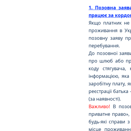
1. Позовна заяв
працює за кордо
Сімейне
ЄСПЛ
Якщо платник не 
проживання в Укр
позовну заяву пр
перебування. 
До позовної заяви
про шлюб або про
коду стягувача,
інформацією, яка
заробітну плату, я
реєстрації батька 
(за наявності).
Важливо! 
В позо
приватне право», 
будь-які справи 
місце проживання