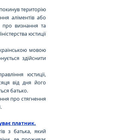
покинув територію 
ня аліментів або 
 про визнання та 
ністерства юстиції 
країнською мовою 
ується здійснити 
авління юстиції, 
яця від дня його 
ться батько.
ння про стягнення 
.
буває платник.
в з батька, який 
їни, де проживає 