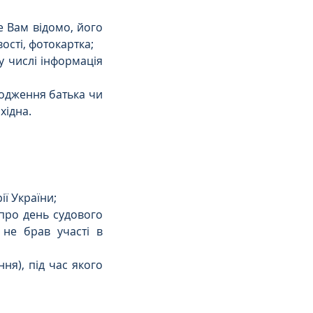
е Вам відомо, його 
вості, фотокартка;
у числі інформація 
одження батька чи 
хідна.
ії України;
про день судового 
 не брав участі в 
я), під час якого  