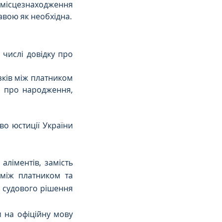
місцезнаходження 
авою як необхідна.
 числі довідку про 
язків між платником 
о про народження, 
во юстиції України 
ліментів, замість 
 між платником та 
 судового рішення 
 на офіційну мову 