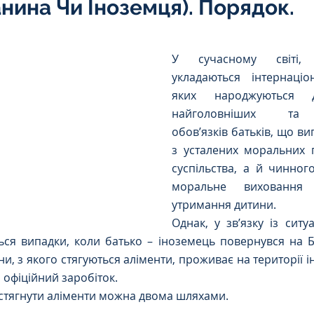
нина Чи Іноземця). Порядок.
Інтелектуальна власність
5 зірок.
У сучасному світі, 
орупційне
Адміністративі порушення
укладаються інтернаціо
яких народжуються д
найголовніших та 
ейському
Житлове
Призовнику
обов’язків батьків, що ви
з усталених моральних 
суспільства, а й чинного
на шкода
Війна
СЗЧ
моральне виховання 
утримання дитини.
Однак, у зв’язку із ситуа
овір
Козачук. Практика
ься випадки, коли батько – іноземець повернувся на Б
, з якого стягуються аліменти, проживає на території ін
 офіційний заробіток.
 стягнути аліменти можна двома шляхами.
а ЧАЕС
Військове право
Кримінальне