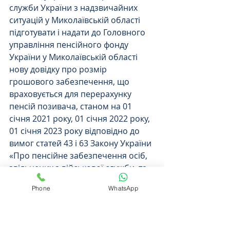
служби України з надзвичайних 
ситуацій у Миколаївській області 
підготувати і надати до Головного 
управління пенсійного фонду 
України у Миколаївській області 
нову довідку про розмір 
грошового забезпечення, що 
враховується для перерахунку 
пенсій позивача, станом на 01 
січня 2021 року, 01 січня 2022 року, 
01 січня 2023 року відповідно до 
вимог статей 43 і 63 Закону України 
«Про пенсійне забезпечення осіб, 
звільнених з військової служби, та 
деяких інших осіб», положень 
Phone
WhatsApp
постанови Кабінету Міністрів 
України від 30 серпня 2017 року № 
704 із зазначенням відомостей про 
розміри посадового окладу, окладу 