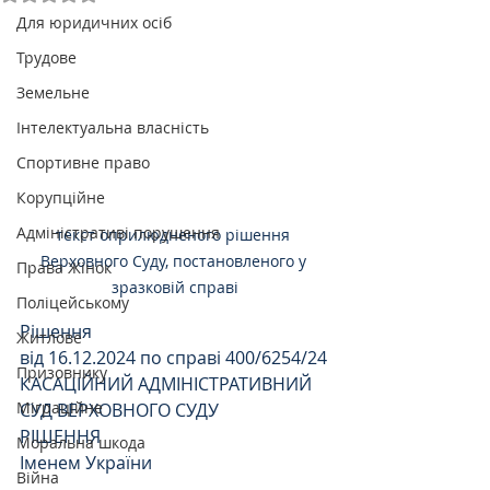
Для юридичних осіб
Трудове
Земельне
Інтелектуальна власність
Спортивне право
Корупційне
Адміністративі порушення
текст оприлюдненого рішення 
Верховного Суду, постановленого у 
Права Жінок
зразковій справі
Поліцейському
Рішення
Житлове
від 16.12.2024 по справі 400/6254/24
Призовнику
КАСАЦІЙНИЙ АДМІНІСТРАТИВНИЙ 
Міграційне
СУД ВЕРХОВНОГО СУДУ
РІШЕННЯ
Моральна шкода
Іменем України
Війна