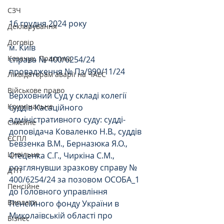
СЗЧ
16 грудня 2024 року
Декларування
Договір
м. Київ
Козачук. Практика
справа № 400/6254/24
провадження № Пз/990/11/24
Ліквідаторам аварії на ЧАЕС
Військове право
Верховний Суд у складі колегії 
Кримінальне
суддів Касаційного 
адміністративного суду: судді-
Сімейне
доповідача Коваленко Н.В., суддів 
ЄСПЛ
Бевзенка В.М., Берназюка Я.О., 
Цивільне
Стеценка С.Г., Чиркіна С.М., 
розглянувши зразкову справу № 
ДТП
400/6254/24 за позовом ОСОБА_1 
Пенсійне
до Головного управління 
Виплати
Пенсійного фонду України в 
Миколаївській області про 
Бізнес