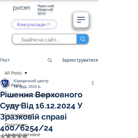
Подільський
Юридичний
Центр
Консультація
Пост
Зареєструватися
All Posts
Юридичний центр
All Posts
18 груд. 2024 р.
Рішення Верховного
захист прав споживачів
Суду Від 16.12.2024 У
аграрне
Господарське
Зразковій справі
Податкове
400/6254/24
Адміністративне
Оцінка: NaN з 5 зірок.