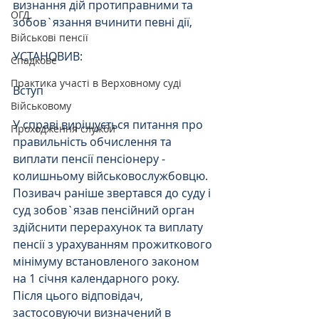
визнання дій протиправними та 
ОГД
зобов`язання вчинити певні дії,
Військові пенсії
УСТАНОВИВ:
Спадкове
Практика участі в Верховному суді
Вступ
Військовому
У справі вирішується питання про 
Проходження служби
правильність обчислення та 
виплати пенсії пенсіонеру - 
колишньому військовослужбовцю.
Позивач раніше звертався до суду і 
суд зобов`язав пенсійний орган 
здійснити перерахунок та виплату 
пенсії з урахуванням прожиткового 
мінімуму встановленого законом 
на 1 січня календарного року.
Після цього відповідач, 
застосовуючи визначений в 