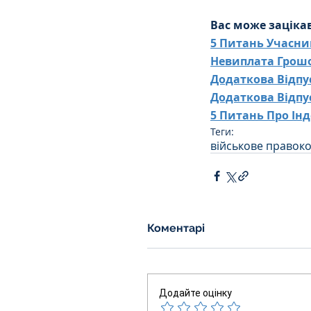
Вас може заціка
5 Питань Учасни
Невиплата Грош
Додаткова Відпу
Додаткова Відпу
5 Питань Про Ін
Теги:
військове право
к
Коментарі
Додайте оцінку