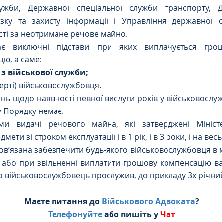
ужби, Державної спеціальної служби транспорту, Д
язку та захисту інформації і Управління державної 
сті за неотримане речове майно.
є виключні підстави при яких виплачується грош
ю, а саме: 
ння з військової служби;
мерті) військовослужбовця.
ь щодо наявності певної вислуги років у військовослуж
у Порядку немає.
и видачі речового майна, які затверджені Міністе
ти зі строком експлуатації і в 1 рік, і в 3 роки, і на весь
ов’язана забезпечити будь-якого військовослужбовця в 
або при звільненні виплатити грошову компенсацію вар
о військовослужбовець прослужив, до прикладу 3х річний
Маєте питання до 
Військового Адвоката
?
Телефонуйте
 або пишіть у 
Чат