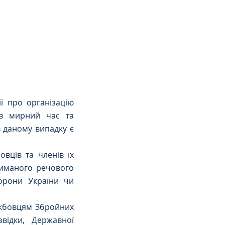
ї про організацію 
в мирний час та 
 даному випадку є 
вців та членів їх 
риманого речового 
орони України чи 
ужбовцям Збройних 
відки, Державної 