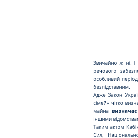
Сімейне
ЄСПЛ
Звичайно ж ні. І
речового забезп
особливий період,
безпідставним.
Адже Закон Украї
сімей» чітко виз
майна 
визначає
іншими відомства
Таким актом Кабі
Сил, Національн