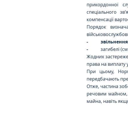
прикордонної сл
спеціального зв’
компенсації варто
Порядок визнача
військовослужбовц
-           звільне
-           
загибелі (с
Жодних застережен
права на виплату 
При цьому, Норм
передбачають предме
Отже, частина зоб
речовим майном, 
майна, навіть якщ