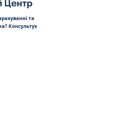
й Центр
арахуванні та 
а? Консультує 