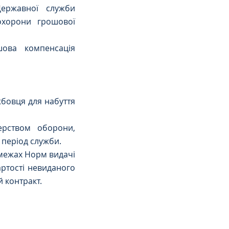
ержавної служби 
охорони грошової 
ова компенсація 
бовця для набуття 
рством оборони, 
 період служби.  
межах Норм видачі 
тості невиданого 
 контракт. 