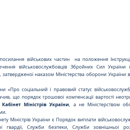
Цивільне
ДТП
 посилання військових частин  на положення Інструкці
ечення військовослужбовців Збройних Сил України 
 затвердженої наказом Міністерства оборони України в
ни «Про соціальний і правовий статус військовослужбо
начив, що порядок грошової компенсації вартості неот
 Кабінет Міністрів України
, а не Міністерством об
ми.
нету Міністрів України є Порядок виплати військовосл
ої гвардії, Служби безпеки, Служби зовнішньої роз