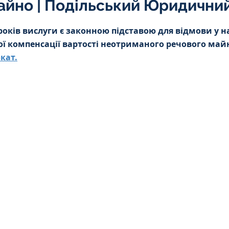
айно | Подільський Юридични
Інтелектуальна власність
5 зірок.
 років вислуги є законною підставою для відмови у н
ї компенсації вартості неотриманого речового майн
орупційне
Адміністративі порушення
кат.
ейському
Житлове
Призовнику
на шкода
Війна
СЗЧ
овір
Козачук. Практика
а ЧАЕС
Військове право
Кримінальне