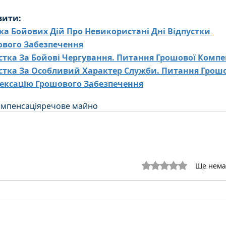
вити:
ка Бойових Дій Про Невикористані Дні Відпустки 
ового Забезпечення
стка За Бойові Чергування. Питання Грошової Компен
стка За Особливий Характер Служби. Питання Грошо
дексацію Грошового Забезпечення
омпенсація
речове майно
Оцінка: 0 з 5 зірок.
Ще нема