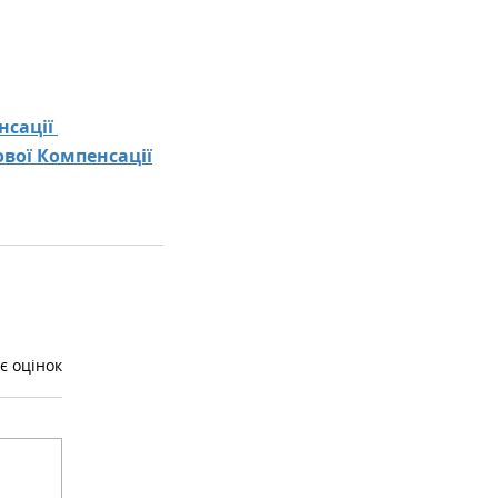
сації 
вої Компенсації
є оцінок