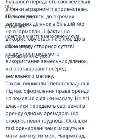
більшості передають свої земельні 
ОГД
ділянки аграрним підприємствам. 
Польові дороги  до окремих 
Військові пенсії
земельних ділянок в більшій мірі 
Спадкове
не сформовані, і фактично 
Практика участі в Верховному суді
використовуються як рілля, що в 
свою чергу створило суттєві 
Військовому
незручності окремого 
Проходження служби
використання земельних ділянок, 
які розташовані посеред  
земельного масиву.
Також, виникали і певні складнощі 
під час оформлення права оренди 
на земельні ділянки масиву. Не всі 
власники передають свої землі в 
оренду одному орендарю, що 
створює певні труднощі. Оскільки 
такі орендовані землі можуть не 
мати замкнутих меж. Наприклад, 