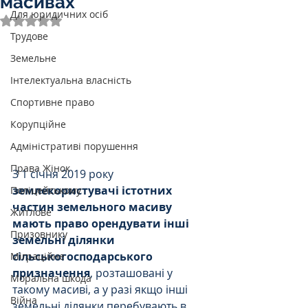
масивах
Для юридичних осіб
Оцінка: NaN з 5 зірок.
Трудове
Земельне
Інтелектуальна власність
Спортивне право
Корупційне
Адміністративі порушення
Права Жінок
З 1 січня 2019 року 
землекористувачі істотних 
Поліцейському
частин земельного масиву 
Житлове
мають право орендувати інші 
Призовнику
земельні ділянки 
сільськогосподарського 
Міграційне
призначення
, розташовані у 
Моральна шкода
такому масиві, а у разі якщо інші 
Війна
земельні ділянки перебувають в 