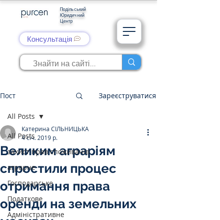
Подільський
Юридичний
Центр
Консультація
Пост
Зареєструватися
All Posts
Катерина СІЛЬНИЦЬКА
All Posts
4 січ. 2019 р.
Великим аграріям
захист прав споживачів
спростили процес
аграрне
Господарське
отримання права
Податкове
оренди на земельних
Адміністративне