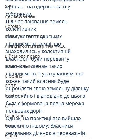
оренді, - на одержання їх у 
СЗЧ
суборенду.
Декларування
Під час паювання земель 
Договір
колективних 
сільськогосподарських 
Козачук. Практика
підприємств, землі, що 
Ліквідаторам аварії на ЧАЕС
знаходились у колективній 
Військове право
власності, були передані у 
власність членам таких 
Кримінальне
підприємств, з урахуванням, що 
Сімейне
кожен такий власник буде 
ЄСПЛ
обробляти свою земельну ділянку 
самостійно і відповідно до цього 
Цивільне
була сформована певна мережа 
ДТП
польових доріг.
Пенсійне
Однак, на практиці все вийшло 
зовсім по іншому. Власники 
Виплати
земельних ділянок в переважній 
Бізнес