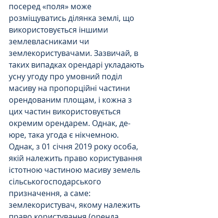
посеред «поля» може 
розміщуватись ділянка землі, що 
використовується іншими 
землевласниками чи 
землекористувачами. Зазвичай, в 
таких випадках орендарі укладають 
усну угоду про умовний поділ 
масиву на пропорційні частини 
орендованим площам, і кожна з 
цих частин використовується 
окремим орендарем. Однак, де-
юре, така угода є нікчемною.
Однак, з 01 січня 2019 року особа, 
якій належить право користування 
істотною частиною масиву земель 
сільськогосподарського 
призначення, а саме:  
землекористувач, якому належить 
право користування (оренда, 