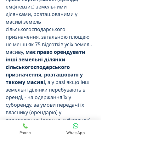
емфітевзис) земельними 
ділянками, розташованими у 
масиві земель 
сільськогосподарського 
призначення, загальною площею 
не менш як 75 відсотків усіх земель 
масиву, 
має право орендувати 
інші земельні ділянки 
сільськогосподарського 
призначення, розташовані у 
такому масиві
, а у разі якщо інші 
земельні ділянки перебувають в 
оренді, - на одержання їх у 
суборенду, за умови передачі їх 
власнику (орендарю) у 
користування (оренда, суборенда) 
іншої земельної ділянки, 
Phone
WhatsApp
розташованої у цьому ж масиві, на 