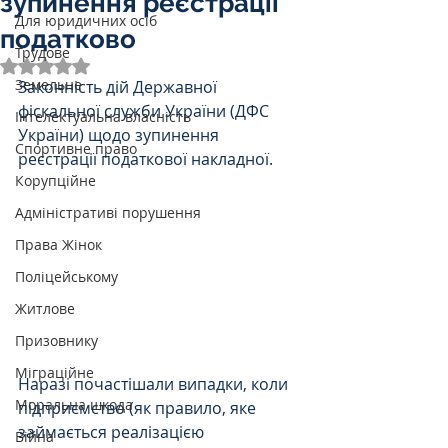
зупинення реєстрації
Для юридичних осіб
податково
Трудове
Оцінка: NaN з 5 зірок.
Земельне
Законність дій Державної 
фіскальної служби України (ДФС 
Інтелектуальна власність
України) щодо зупинення 
Спортивне право
реєстрації податкової накладної.
Корупційне
Адміністративі порушення
Права Жінок
Поліцейському
Житлове
Призовнику
Міграційне
Наразі почастішали випадки, коли 
Моральна шкода
підприємство (як правило, яке 
займається реалізацією 
Війна