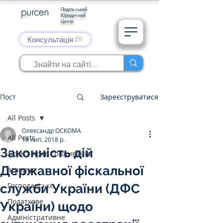
Подільський
Юридичний
Центр
Консультація
Пост
Зареєструватися
All Posts
Олександр ОСКОМА
All Posts
18 лип. 2018 р.
Законність дій
захист прав споживачів
Державної фіскальної
аграрне
Господарське
служби України (ДФС
Податкове
України) щодо
Адміністративне