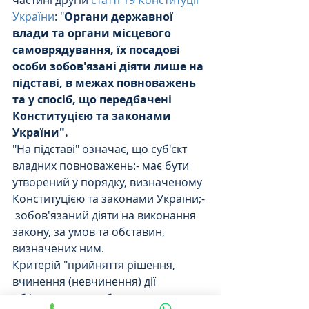
України
: "
Органи державної 
влади та органи місцевого 
самоврядування, їх посадові 
особи зобов'язані діяти лише на 
підставі, в межах повноважень 
та у спосіб, що передбачені 
Конституцією та законами 
України".
"На підставі" означає, що суб'єкт 
владних повноважень:- має бути 
утворений у порядку, визначеному 
Конституцією та законами України;- 
 зобов'язаний діяти на виконання 
закону, за умов та обставин, 
визначених ним.
Критерій "прийняття рішення, 
вчинення (невчинення) дії 
обґрунтовано, тобто з урахуванням 