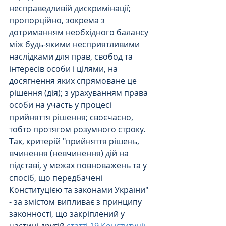
несправедливій дискримінації; 
пропорційно, зокрема з 
дотриманням необхідного балансу 
між будь-якими несприятливими 
наслідками для прав, свобод та 
інтересів особи і цілями, на 
досягнення яких спрямоване це 
рішення (дія); з урахуванням права 
особи на участь у процесі 
прийняття рішення; своєчасно, 
тобто протягом розумного строку.
Так, критерій "прийняття рішень, 
вчинення (невчинення) дій на 
підставі, у межах повноважень та у 
спосіб, що передбачені 
Конституцією та законами України" 
- за змістом випливає з принципу 
законності, що закріплений у 
частині другій 
статті 19 Конституції 