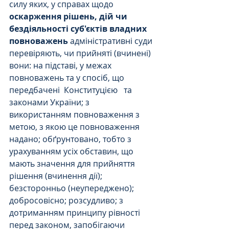
силу яких, у справах щодо 
оскарження рішень, дій чи 
бездіяльності суб'єктів владних 
повноважень 
адміністративні суди 
перевіряють, чи прийняті (вчинені) 
вони: на підставі, у межах 
повноважень та у спосіб, що 
передбачені  Конституцією   та 
законами України; з 
використанням повноваження з 
метою, з якою це повноваження 
надано; обґрунтовано, тобто з 
урахуванням усіх обставин, що 
мають значення для прийняття 
рішення (вчинення дії); 
безсторонньо (неупереджено); 
добросовісно; розсудливо; з 
дотриманням принципу рівності 
перед законом, запобігаючи 