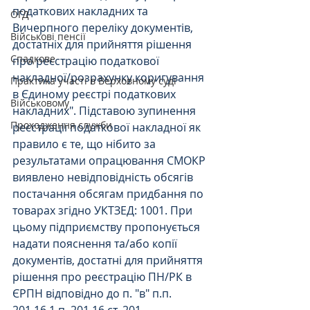
податкових накладних та 
ОГД
Вичерпного переліку документів, 
Військові пенсії
достатніх для прийняття рішення 
Спадкове
про реєстрацію податкової 
накладної/розрахунку коригування 
Практика участі в Верховному суді
в Єдиному реєстрі податкових 
Військовому
накладних". Підставою зупинення 
Проходження служби
реєстрації податкової накладної як 
правило є те, що нібито за 
результатами опрацювання СМОКР 
виявлено невідповідність обсягів 
постачання обсягам придбання по 
товарах згідно УКТЗЕД: 1001. При 
цьому підприємству пропонується 
надати пояснення та/або копії 
документів, достатні для прийняття 
рішення про реєстрацію ПН/РК в 
ЄРПН відповідно до п. "в" п.п. 
201.16.1 п. 201.16 ст. 201 