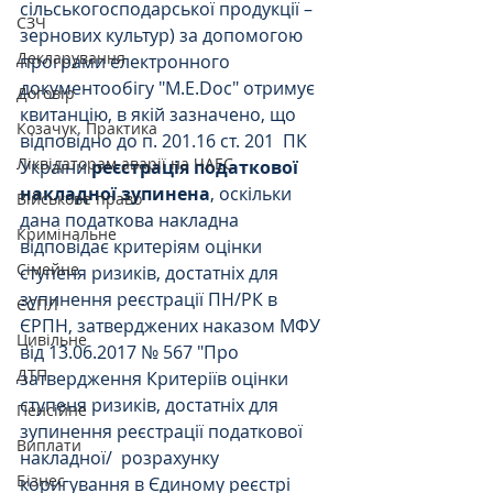
сільськогосподарської продукції – 
СЗЧ
зернових культур) за допомогою 
Декларування
програми електронного 
документообігу "М.Е.Doc" отримує 
Договір
квитанцію, в якій зазначено, що 
Козачук. Практика
відповідно до п. 201.16 ст. 201  ПК 
Ліквідаторам аварії на ЧАЕС
України 
реєстрація податкової 
накладної зупинена
, оскільки 
Військове право
дана податкова накладна 
Кримінальне
відповідає критеріям оцінки 
Сімейне
ступеня ризиків, достатніх для 
зупинення реєстрації ПН/РК в 
ЄСПЛ
ЄРПН, затверджених наказом МФУ 
Цивільне
від 13.06.2017 № 567 "Про 
ДТП
затвердження Критеріїв оцінки 
ступеня ризиків, достатніх для 
Пенсійне
зупинення реєстрації податкової 
Виплати
накладної/  розрахунку 
Бізнес
коригування в Єдиному реєстрі 