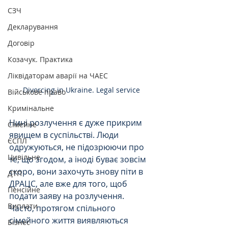
СЗЧ
Декларування
Договір
Козачук. Практика
Ліквідаторам аварії на ЧАЕС
Divorcing in Ukraine. Legal service
Військове право
Кримінальне
Нині розлучення є дуже прикрим 
Сімейне
явищем в суспільстві. Люди 
ЄСПЛ
одружуються, не підозрюючи про 
Цивільне
те, що згодом, а іноді буває зовсім 
скоро, вони захочуть знову піти в 
ДТП
ДРАЦС, але вже для того, щоб 
Пенсійне
подати заяву на розлучення.
Виплати
Часто, протягом спільного 
сімейного життя виявляються 
Бізнес