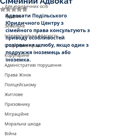
Сімейний Адвокат
Для юридичних осіб
Оцінка: NaN з 5 зірок.
Адвокати Подільського 
Трудове
Юридичного Центру з 
Земельне
сімейного права консультують з 
Інтелектуальна власність
приводу особливостей 
розірвання шлюбу, якщо один з 
Спортивне право
подружжя іноземець або 
Корупційне
іноземка.
Адміністративі порушення
Права Жінок
Поліцейському
Житлове
Призовнику
Міграційне
Моральна шкода
Війна