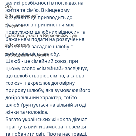
великі розбіжності в поглядах на 
ОГД
життя та сім’ю. В кінцевому 
Військові пенсії
результаті це призводить до 
фактичного припинення між 
Спадкове
подружжям шлюбних відносин та 
Практика участі в Верховному суді
бажанням подати на розлучення.
Військовому
Основною засадою шлюбу є 
добровільність шлюбу.
Проходження служби
Шлюб - це сімейний союз, при 
цьому слово «сімейний» засвідчує, 
що шлюб створює сім`ю, а слово 
«союз» підкреслює договірну 
природу шлюбу, яка зумовлює його 
добровільний характер, тобто 
шлюб ґрунтується на вільній згоді 
жінки та чоловіка. 
Багато українських жінок та дівчат 
прагнуть вийти заміж за іноземця 
та побачити світ. Проте насправді, 