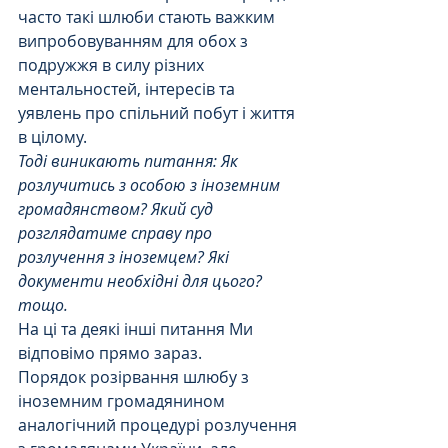
часто такі шлюби стають важким 
випробовуванням для обох з 
подружжя в силу різних 
ментальностей, інтересів та 
уявлень про спільний побут і життя 
в цілому.
Тоді виникають питання: Як 
розлучитись з особою з іноземним 
громадянством? Який суд 
розглядатиме справу про 
розлучення з іноземцем? Які 
документи необхідні для цього? 
тощо.
На ці та деякі інші питання Ми 
відповімо прямо зараз.
Порядок розірвання шлюбу з 
іноземним громадянином 
аналогічний процедурі розлучення 