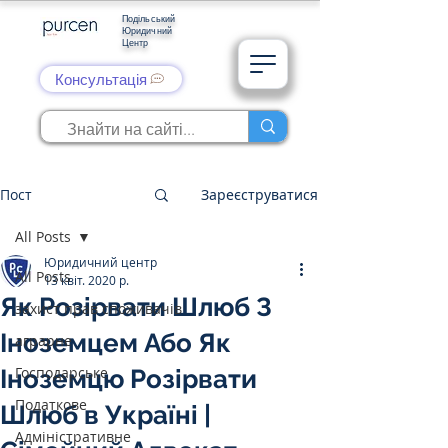
Подільський
Юридичний
Центр
Консультація
Пост
Зареєструватися
All Posts
Юридичний центр
All Posts
13 квіт. 2020 р.
Як Розірвати Шлюб З
захист прав споживачів
Іноземцем Або Як
аграрне
Господарське
Іноземцю Розірвати
Податкове
Шлюб в Україні |
Адміністративне