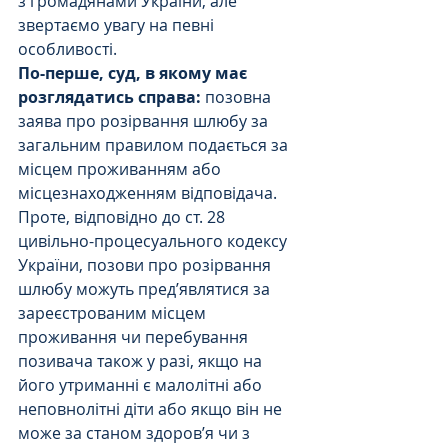
з громадянами України, але 
звертаємо увагу на певні 
особливості.
По-перше, суд, в якому має 
розглядатись справа:
 позовна 
заява про розірвання шлюбу за 
загальним правилом подається за 
місцем проживанням або 
місцезнаходженням відповідача. 
Проте, відповідно до ст. 28 
цивільно-процесуального кодексу 
України, позови про розірвання 
шлюбу можуть пред’являтися за 
зареєстрованим місцем 
проживання чи перебування 
позивача також у разі, якщо на 
його утриманні є малолітні або 
неповнолітні діти або якщо він не 
може за станом здоров’я чи з 