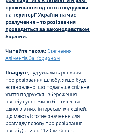
розглядатись в Україні, а в разі 
проживання одного з подружжя
на території України на час 
розлучення – то розірвання 
провадиться за законодавством 
України.
Читайте також: 
Стягнення 
Аліментів За Кордоном
По-друге,
 суд ухвалить рішення 
про розірвання шлюбу, якщо буде 
встановлено, що подальше спільне 
життя подружжя і збереження 
шлюбу суперечило б інтересам 
одного з них, інтересам їхніх дітей, 
що мають істотне значення для 
розгляду позову про розірвання 
шлюбу( ч. 2 ст. 112 Сімейного 