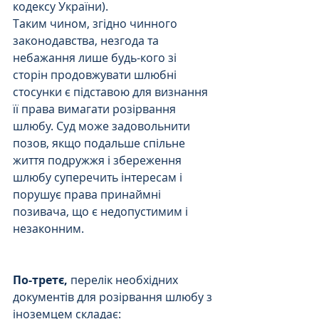
кодексу України).
Таким чином, згідно чинного 
законодавства, незгода та 
небажання лише будь-кого зі 
сторін продовжувати шлюбні 
стосунки є підставою для визнання 
її права вимагати розірвання 
шлюбу. Суд може задовольнити 
позов, якщо подальше спільне 
життя подружжя і збереження 
шлюбу суперечить інтересам і 
порушує права принаймні 
позивача, що є недопустимим і 
незаконним.
По-третє,
 перелік необхідних 
документів для розірвання шлюбу з 
іноземцем складає: