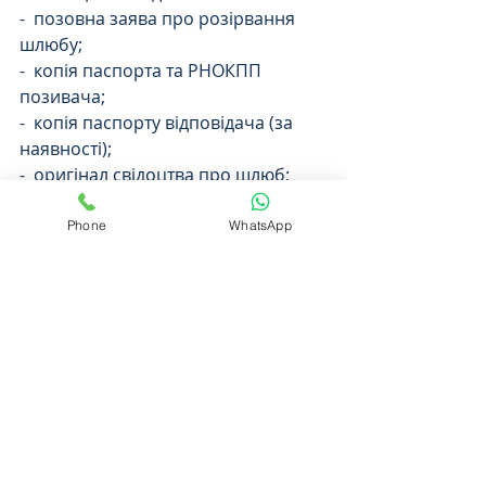
-  позовна заява про розірвання 
шлюбу;
-  копія паспорта та РНОКПП 
позивача;
-  копія паспорту відповідача (за 
наявності);
-  оригінал свідоцтва про шлюб;
-  квитанція про сплату судового 
збору;
Phone
WhatsApp
-  копія позовної заяви в перекладі 
на ту мову, громадянином якої є 
відповідач.
В разі наявності у подружжя дітей 
додатково необхідна ще копія 
свідоцтва про народження дитини.
Ну і 
по-четверте
 –  необхідність 
подачі разом з позовною заявою 