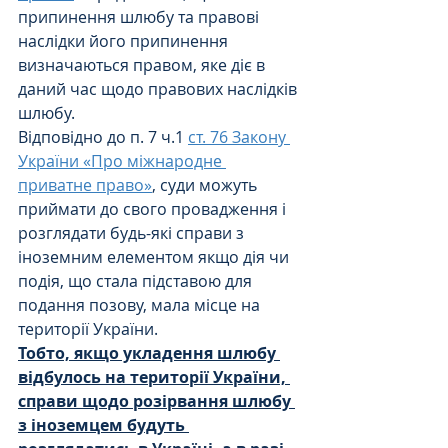
припинення шлюбу та правові 
наслідки його припинення 
визначаються правом, яке діє в 
даний час щодо правових наслідків 
шлюбу.
Відповідно до п. 7 ч.1 
ст. 76 Закону 
України «Про міжнародне 
приватне право»
, суди можуть 
приймати до свого провадження і 
розглядати будь-які справи з 
іноземним елементом якщо дія чи 
подія, що стала підставою для 
подання позову, мала місце на 
території України.
Тобто, якщо укладення шлюбу 
відбулось на території України, 
справи щодо розірвання шлюбу 
з іноземцем будуть 