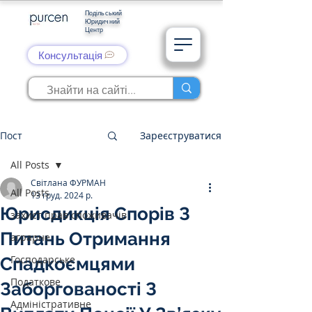
Подільський
Юридичний
Центр
Консультація
Пост
Зареєструватися
All Posts
Світлана ФУРМАН
All Posts
13 груд. 2024 р.
Юрисдикція Спорів З
захист прав споживачів
Питань Отримання
аграрне
Господарське
Спадкоємцями
Податкове
Заборгованості З
Адміністративне