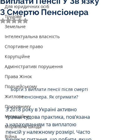
Виплати Пенсії У Зв’язку
Для юридичних осіб
З Смертю Пенсіонера
Трудове
Оцінка: NaN з 5 зірок.
Земельне
Інтелектуальна власність
Спортивне право
Корупційне
Адміністративі порушення
Права Жінок
Поліцейському
Борги з виплати пенсії після смерті 
Житлове
пенсіонера. Як отримати?
Призовнику
З 2018 року в Україні активно 
триває судова практика, пов’язана 
Міграційне
з нарахуванням та виплатою 
Моральна шкода
пенсій у належному розмірі. Часто 
Війна
виникає питання, що робити, якщо 