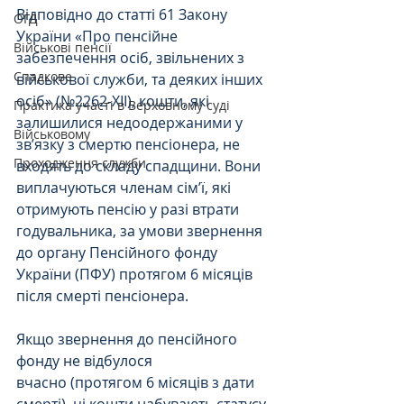
Відповідно до статті 61 Закону 
ОГД
України «Про пенсійне 
Військові пенсії
забезпечення осіб, звільнених з 
Спадкове
військової служби, та деяких інших 
осіб» (№2262-ХІІ), кошти, які 
Практика участі в Верховному суді
залишилися недоодержаними у 
Військовому
зв’язку з смертю пенсіонера, не 
Проходження служби
входять до складу спадщини. Вони 
виплачуються членам сім’ї, які 
отримують пенсію у разі втрати 
годувальника, за умови звернення 
до органу Пенсійного фонду 
України (ПФУ) протягом 6 місяців 
після смерті пенсіонера.
Якщо звернення до пенсійного 
фонду не відбулося 
вчасно (протягом 6 місяців з дати 
смерті), ці кошти набувають статусу 