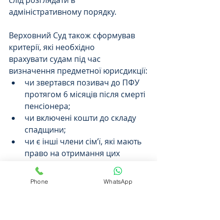
адміністративному порядку.
Верховний Суд також сформував 
критерії, які необхідно 
врахувати судам під час 
визначення предметної юрисдикції:
чи звертався позивач до ПФУ 
протягом 6 місяців після смерті 
пенсіонера;
чи включені кошти до складу 
спадщини;
чи є інші члени сім’ї, які мають 
право на отримання цих 
коштів.
Phone
WhatsApp
Висновки
У разі своєчасного звернення 