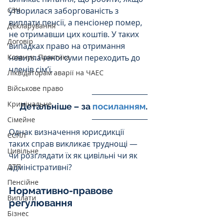
утворилася заборгованість з 
СЗЧ
виплати пенсії, а пенсіонер помер, 
Декларування
не отримавши цих коштів. У таких 
Договір
випадках право на отримання 
невиплаченої суми переходить до 
Козачук. Практика
членів сім’ї.
Ліквідаторам аварії на ЧАЕС
Військове право
Кримінальне
Детальніше – за 
посиланням
.
Сімейне
Однак визначення юрисдикції 
ЄСПЛ
таких справ викликає труднощі — 
Цивільне
чи розглядати їх як цивільні чи як 
адміністративні?
ДТП
Пенсійне
Нормативно-правове 
Виплати
регулювання
Бізнес