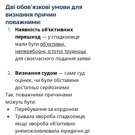
Дві обов'язкові умови для 
визнання причин 
поважними:
Наявність об'єктивних 
перешкод
 — у спадкоємця 
мали бути 
об'єктивні, 
непереборні, істотні труднощі 
для своєчасного подання заяви
Визнання судом
 — саме суд 
оцінює, чи були обставини 
достатньо серйозними
Так, поважними причинами 
можуть бути:
Перебування за кордоном 
Тривала хвороба спадкоємця, 
якщо хвороба об'єктивно 
унеможливлювала юридичні дії