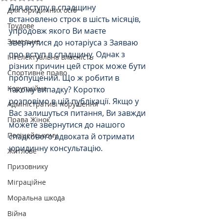
Для вступу в спадщину 
Для юридичних осіб
встановлено строк в шість місяців, 
Трудове
упродовж якого Ви маєте 
Земельне
звернутися до нотаріуса з Заяваю 
про вступ в спадщину. Однак з 
Інтелектуальна власність
різних причин цей строк може бути 
Спортивне право
пропущений. Що ж робити в 
Корупційне
такому випадку? Коротко 
розповімо в цій публікації. Якщо у 
Адміністративі порушення
Вас залишуться питання, Ви завжди 
Права Жінок
можете звернутися до нашого 
Поліцейському
спадкового адвоката й отримати 
юридичну консультацію.
Житлове
Призовнику
Міграційне
Моральна шкода
Війна