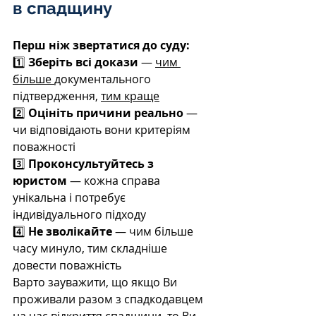
в спадщину
Перш ніж звертатися до суду:
1️⃣ 
Зберіть всі докази
 — 
чим 
більше 
документального 
підтвердження, 
тим краще
2️⃣ 
Оцініть причини реально
 — 
чи відповідають вони критеріям 
поважності 
3️⃣ 
Проконсультуйтесь з 
юристом
 — кожна справа 
унікальна і потребує 
індивідуального підходу
4️⃣ 
Не зволікайте
 — чим більше 
часу минуло, тим складніше 
довести поважність
Варто зауважити, що якщо Ви 
проживали разом з спадкодавцем 