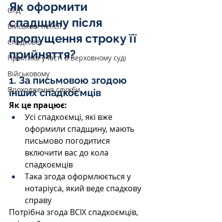
Як оформити 
ОГД
спадщину після 
Військові пенсії
пропущення строку її 
Спадкове
прийняття?
Практика участі в Верховному суді
Військовому
1. За письмовою згодою 
Проходження служби
інших спадкоємців
Як це працює:
Усі спадкоємці, які вже 
оформили спадщину, мають 
письмово погодитися 
включити вас до кола 
спадкоємців
Така згода оформлюється у 
нотаріуса, який веде спадкову 
справу
Потрібна згода ВСІХ спадкоємців, 