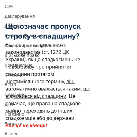
СЗЧ
Декларування
Що означає пропуск 
Договір
строку в спадщину?
Козачук. Практика
Відповідно до цивільного 
Ліквідаторам аварії на ЧАЕС
законодавства (ст. 1272 ЦК 
Військове право
України), якщо спадкоємець не 
Кримінальне
подав заяву про прийняття 
спадщини протягом 
Сімейне
шестимісячного терміну, 
він 
ЄСПЛ
автоматично вважається таким, що 
Цивільне
відмовився від спадщини
. Це 
означає, що права на спадкове 
ДТП
майно переходять до інших 
Пенсійне
спадкоємців або до держави.
Виплати
Але це не кінець!
Бізнес