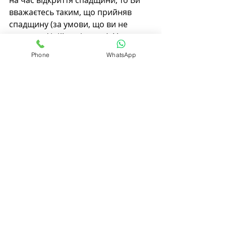
на час відкриття спадщини, то Ви 
вважаєтесь таким, 
що прийняв 
спадщину (за умови, що ви не 
подали офіційну відмову). У цьому 
випадку достатньо просто 
Phone
WhatsApp
звернутися до нотаріуса із заявою 
про прийняття спадщини. Але факт 
проживання із спадкодавцем має 
бути підтверджений. Якщо нотаріус 
відмовляє у видачі свідоцтва через 
недостатність доказів, Ви маєте 
право звернутися до суду  задля 
встановлення факту постійного 
проживання із спадкодавцем на 
час відкриття спадщини.
Таким чином, 
пропуск 
шестимісячного строку для 
прийняття спадщини
 — це не 