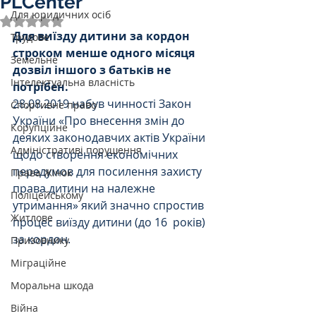
PLCenter
Для юридичних осіб
Оцінка: NaN з 5 зірок.
Для виїзду дитини за кордон 
Трудове
строком менше одного місяця 
Земельне
дозвіл іншого з батьків не 
Інтелектуальна власність
потрібен.
28.08.2019 набув чинності Закон 
Спортивне право
України «Про внесення змін до 
Корупційне
деяких законодавчих актів України 
Адміністративі порушення
щодо створення економічних 
передумов для посилення захисту 
Права Жінок
права дитини на належне 
Поліцейському
утримання» який значно спростив 
Житлове
процес виїзду дитини (до 16  років) 
за кордон.
Призовнику
Міграційне
Моральна шкода
Війна