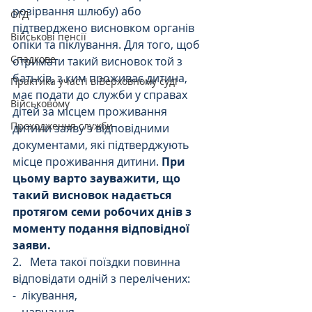
розірвання шлюбу) або 
ОГД
підтверджено висновком органів 
Військові пенсії
опіки та піклування. Для того, щоб 
Спадкове
отримати такий висновок той з 
батьків, з ким проживає дитина, 
Практика участі в Верховному суді
має подати до служби у справах 
Військовому
дітей за місцем проживання 
Проходження служби
дитини заяву з відповідними 
документами, які підтверджують 
місце проживання дитини. 
При 
цьому варто зауважити, що 
такий висновок надається 
протягом семи робочих днів з 
моменту подання відповідної 
заяви.
2.   Мета такої поїздки повинна 
відповідати одній з перелічених:
-  лікування, 
-  навчання, 