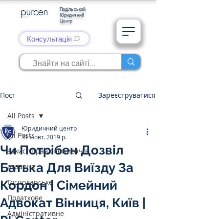
Подільський
Юридичний
Центр
Консультація
Пост
Зареєструватися
All Posts
Юридичний центр
All Posts
31 жовт. 2019 р.
Чи Потрібен Дозвіл
захист прав споживачів
Батька Для Виїзду За
аграрне
Господарське
Кордон | Сімейний
Податкове
Адвокат Вінниця, Київ |
Адміністративне