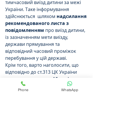
тимчасовий виїзд дитини за межі 
України. Таке інформування 
здійснюється  шляхом 
надсилання 
рекомендованого листа з 
повідомленням
 про виїзд дитини, 
із зазначенням мети виїзду, 
держави прямування та 
відповідний часовий проміжок 
перебування у цій державі. 
Крім того, варто наголосити, що 
відповідно до ст.313 ЦК України  
дитина, яка 
досягла 16 років
 має 
право на вільний самостійний 
Phone
WhatsApp
виїзд за кордон.
Потрібна консультація Сімейного 
адвоката – 
звертайтесь
!
Також читайте:
Аліменти Сплачуються Якщо 
Дитина Продовжує Навчання