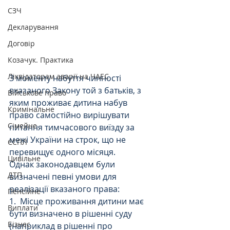
СЗЧ
Декларування
Договір
Козачук. Практика
Ліквідаторам аварії на ЧАЕС
З моменту набуття чинності 
вказаного Закону той з батьків, з 
Військове право
яким проживає дитина набув 
Кримінальне
право самостійно вирішувати 
Сімейне
питання тимчасового виїзду за 
межі України на строк, що не 
ЄСПЛ
перевищує одного місяця. 
Цивільне
Однак законодавцем були 
ДТП
визначені певні умови для 
реалізації вказаного права:
Пенсійне
1.  Місце проживання дитини має 
Виплати
бути визначено в рішенні суду 
Бізнес
(наприклад в рішенні про 