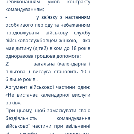
невиконанням умов контракту 
командуванням;
-           у зв’язку з настанням 
особливого періоду та небажанням 
продовжувати військову службу 
військовослужбовцем-жінкою, яка 
має дитину (дітей) віком до 18 років 
одноразова грошова допомога;
2)         загальна (календарна і 
пільгова ) вислуга становить 10 і 
більше років .
Аргумент військової частини один: 
«Не вистачає календарної вислуги 
років».
При цьому, щоб замаскувати свою 
бездіяльність командування 
військової частини при звільненні 
зі служби не проводить 