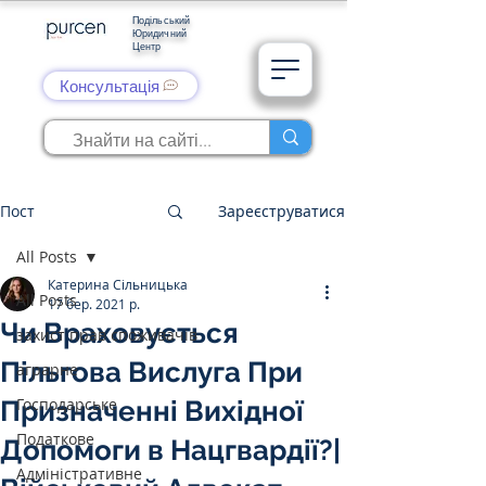
Подільський
Юридичний
Центр
Консультація
Пост
Зареєструватися
All Posts
Катерина Сільницька
All Posts
17 бер. 2021 р.
Чи Враховується
захист прав споживачів
Пільгова Вислуга При
аграрне
Господарське
Призначенні Вихідної
Податкове
Допомоги в Нацгвардії?|
Адміністративне