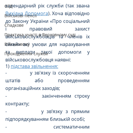
календарний рік служби (так звана 
ОГД
Вихідна Допомога
). Хоча відповідно 
Військові пенсії
до Закону України «Про соціальний 
Спадкове
і правовий захист 
Практика участі в Верховному суді
військовослужбовців та членів їх 
сімей» всі умови для нарахування 
Військовому
та виплати такої допомоги у 
Проходження служби
військовослужбовця наявні:
1) 
підстава звільнення:
-           у зв'язку із скороченням 
штатів або проведенням 
організаційних заходів;
-           закінченням строку 
контракту;
-           у зв’язку з прямим 
підпорядкуванням близькій особі;
-           систематичним 