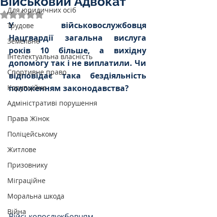
Військовий Адвокат
Для юридичних осіб
Оцінка: NaN з 5 зірок.
У військовослужбовця 
Трудове
Нацгвардії загальна вислуга 
Земельне
років 10 більше, а вихідну 
Інтелектуальна власність
допомогу так і не виплатили. Чи 
Спортивне право
відповідає така бездіяльність 
Корупційне
положенням законодавства?
Адміністративі порушення
Права Жінок
Поліцейському
Житлове
Призовнику
Міграційне
Моральна шкода
Війна
Військовослужбовцям 