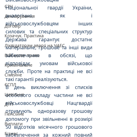
СЗЧ
Національної гвардії України, 
аналогічно, як і 
Декларування
військовослужбовцям інших 
Договір
силових та спеціальних структур 
Козачук. Практика
Держава гарантує достатнє 
Ліквідаторам аварії на ЧАЕС
матеріальне, грошове та інші види 
забезпечення в обсязі, що 
Військове право
відповідає умовам військової 
Кримінальне
служби. Проте на практиці не всі 
Сімейне
такі гарантії реалізуються. 
ЄСПЛ
В день виключення зі списків 
Цивільне
особового складу частини не всі 
військовослужбовці Нацгвардії  
ДТП
отримують одноразову грошову 
Пенсійне
допомогу при звільненні в розмірі 
Виплати
50 відсотків місячного грошового 
Бізнес
забезпечення за кожний повний 