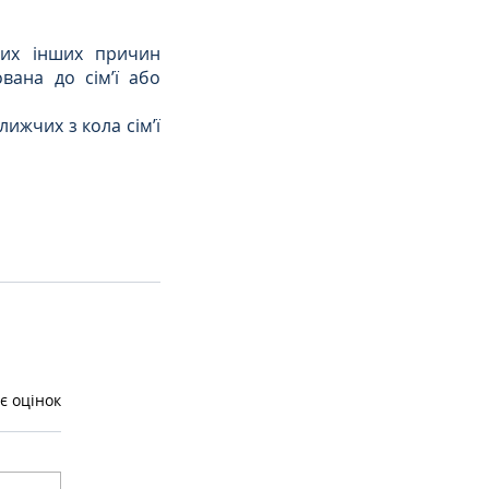
ких інших причин 
ана до сім’ї або 
ижчих з кола сім’ї 
є оцінок