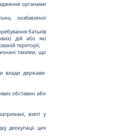
вадження органами 
ни, позбавленої 
ребування батьків 
вих) дій або які 
ваній території;
изнані такими, що 
ми влади держави-
ивих обставин або 
атримані, взяті у 
ку деокупації цих 