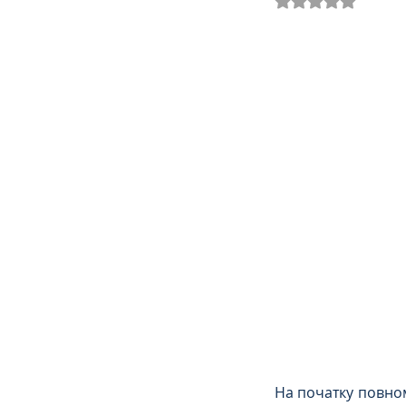
Трудове
Земельне
Спортивне право
К
Права Жінок
Поліц
Міграційне
Мораль
Декларування
Дог
Ліквідаторам аварії н
На початку повно