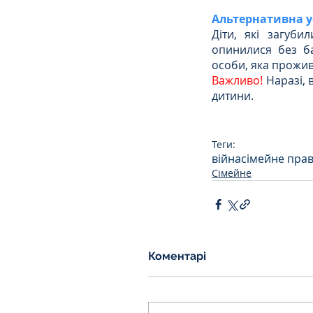
Альтернативна 
Діти, які загуби
опинилися без ба
особи, яка прожив
Важливо! 
Наразі, 
дитини.
Теги:
війна
сімейне пра
Сімейне
Коментарі