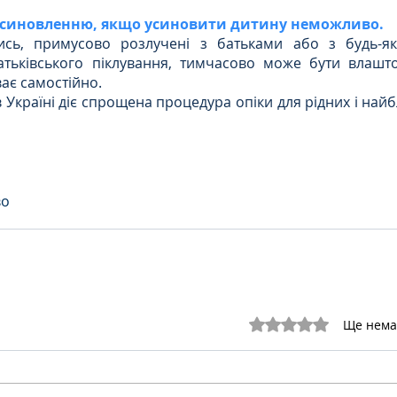
усиновленню, якщо усиновити дитину неможливо.
лись, примусово розлучені з батьками або з будь-я
тьківського піклування, тимчасово може бути влаштов
ає самостійно.
в Україні діє спрощена процедура опіки для рідних і найбл
во
Оцінка: 0 з 5 зірок.
Ще нема