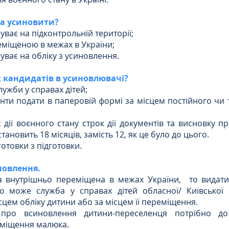
а усиновити?
уває на підконтрольній території;
реміщеною в межах в України;
уває на обліку з усиновлення.
к кандидатів в усиновлювачі?
лужби у справах дітей;
енти подати в паперовій формі за місцем постійного чи 
с дії воєнного стану строк дії документів та висновку п
новить 18 місяців, замість 12, як це було до цього.
готовки з підготовки.
новлення.
 внутрішньо переміщена в межах України,  то видати
 може служба у справах дітей обласної/ Київської м
ісцем обліку дитини або за місцем її переміщення.
про всиновлення дитини-переселенця потрібно до
міщення малюка.