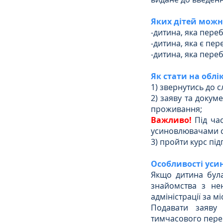
Яких дітей можн
-дитина, яка переб
-дитина, яка є пе
-дитина, яка переб
Як стати на облі
1) звернутись до с
2) заяву та докум
проживання;
Важливо!
 Під ча
усиновлювачами ста
3) пройти курс під
Особливості уси
Якщо дитина була
знайомства з нею
адміністрації за м
Подавати заяву 
тимчасового пере