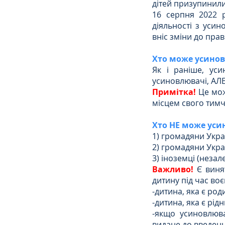
дітей призупинили
16 серпня 2022 
діяльності з усин
Сімейне
ЄСПЛ
вніс зміни до пра
Хто може усинов
Як і раніше, уси
усиновлювачі, АЛЕ
Примітка!
Це мож
місцем свого тим
Хто НЕ може уси
1) громадяни Укра
2) громадяни Укра
3) іноземці (незал
Важливо!
 Є виня
дитину під час воє
-дитина, яка є ро
-дитина, яка є рі
-якщо усиновлюва
видане до введенн