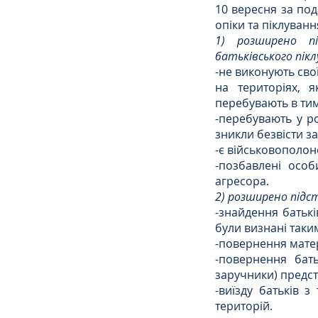
10 вересня за по
опіки та піклуванн
1) розширено пі
батьківського пікл
-не виконують сво
на територіях, 
перебувають в тим
-перебувають у ро
зникли безвісти з
-є військовополон
-позбавлені особ
агресора.
2) розширено підс
-знайдення батькі
були визнані таки
-повернення матер
-повернення бать
заручники) предс
-виїзду батьків з
територій.