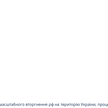
Інтелектуальна власність
орупційне
Адміністративі порушення
ейському
Житлове
Призовнику
на шкода
Війна
СЗЧ
овір
Козачук. Практика
а ЧАЕС
Військове право
Кримінальне
масштабного вторгнення рф на територію України, проц