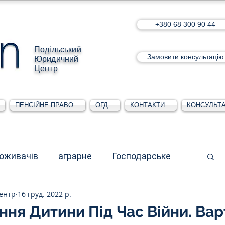
+380 68 300 90 44
Подільський
Замовити консультацію
Юридичний
Центр
ПЕНСІЙНЕ ПРАВО
ОГД
КОНТАКТИ
КОНСУЛЬТА
поживачів
аграрне
Господарське
ентр
16 груд. 2022 р.
стративне
Для юридичних осіб
ня Дитини Під Час Війни. Вар
5 зірок.