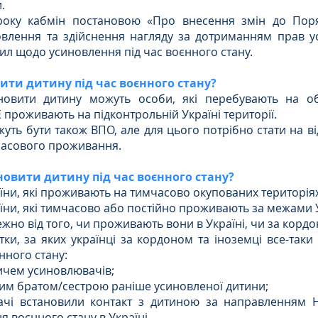
.
року кабмін постановою «Про внесення змін до Поря
овлення та здійснення нагляду за дотриманням прав ус
Цивільне
ДТП
вил щодо усиновлення під час воєнного стану.
ити дитину під час воєнного стану?
новити дитину можуть особи, які перебувають на обл
 проживають на підконтрольній Україні території.
уть бути також ВПО, але для цього потрібно стати на від
часового проживання.
новити дитину під час воєнного стану?
їни, які проживають на тимчасово окупованих територіях
їни, які тимчасово або постійно проживають за межами 
ежно від того, чи проживають вони в Україні, чи за кордо
тки, за яких українці за кордоном та іноземці все-таки
нного стану:
дичем усиновлювачів;
дним братом/сестрою раніше усиновленої дитини;
чі встановили контакт з дитиною за направленням Н
я воєнного стану в Україні.