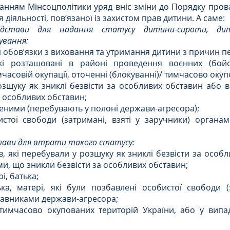
данням Мінсоцполітики уряд вніс зміни до Порядку про
я діяльності, пов‘язаної із захистом прав дитини. А саме: 
дстави для надання статусу дитини-сироти, дити
ування:
ї обов’язки з виховання та утримання дитини з причин пе
які розташовані в районі проведення воєнних (бойо
часовій окупації, оточенні (блокуванні)/ тимчасово окупо
зшуку як зниклі безвісти за особливих обставин або в
а особливих обставин;
еними (перебувають у полоні держави-агресора);
истої свободи (затримані, взяті у заручники) органа
тави для втрати такого статусу:
в, які перебували у розшуку як зниклі безвісти за особл
ми, що зникли безвісти за особливих обставин;
і, батька;
ка, матері, які були позбавлені особистої свободи (з
тавниками держави-агресора;
 тимчасово окупованих територій України, або у випад