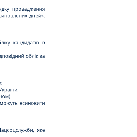
дку провадження 
иновлених дітей», 
іку кандидатів в 
повідний облік за 
;
України;
ном).
 можуть всиновити 
ацсоцслужби, яке 