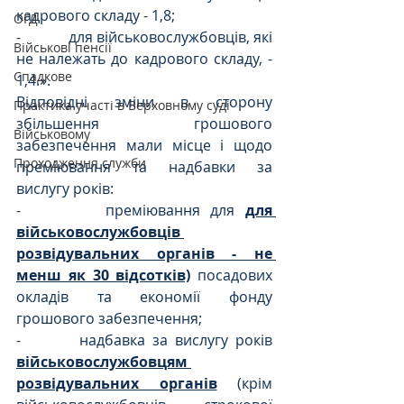
кадрового складу - 1,8;
ОГД
-             для військовослужбовців, які 
Військові пенсії
не належать до кадрового складу, - 
Спадкове
1,4.».
Відповідні зміни в сторону 
Практика участі в Верховному суді
збільшення грошового 
Військовому
забезпечення мали місце і щодо 
Проходження служби
преміювання та надбавки за 
вислугу років:
-        
преміювання для 
для 
військовослужбовців 
розвідувальних органів - не 
менш як 30 відсотків)
 посадових 
окладів та економії фонду 
грошового забезпечення;
-        надбавка за вислугу років 
військовослужбовцям 
розвідувальних органів
 (крім 