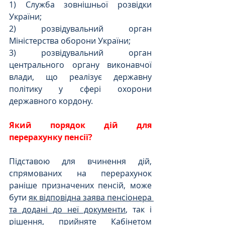
1) Служба зовнішньої розвідки 
України;
2) розвідувальний орган 
Міністерства оборони України;
3) розвідувальний орган 
центрального органу виконавчої 
влади, що реалізує державну 
політику у сфері охорони 
державного кордону.
Який порядок дій для 
перерахунку пенсії?
Підставою для вчинення дій, 
спрямованих на перерахунок 
раніше призначених пенсій, може 
бути 
як відповідна заява пенсіонера 
та додані до неї документи
, так і 
рішення, прийняте Кабінетом 