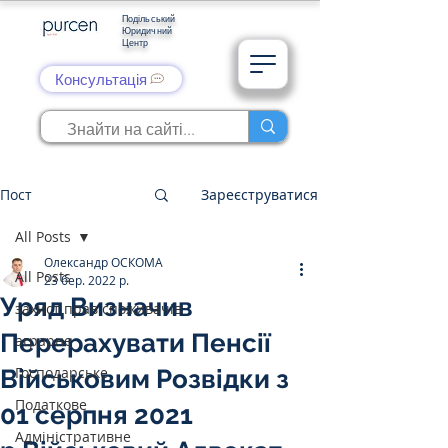
Подільський
Юридичний
Центр
Консультація
Пост
Зареєструватися
All Posts
Олександр ОСКОМА
All Posts
23 бер. 2022 р.
Уряд Визначив
захист прав споживачів
Перерахувати Пенсії
аграрне
Господарське
Військовим Розвідки з
Податкове
01 серпня 2021
Адміністративне