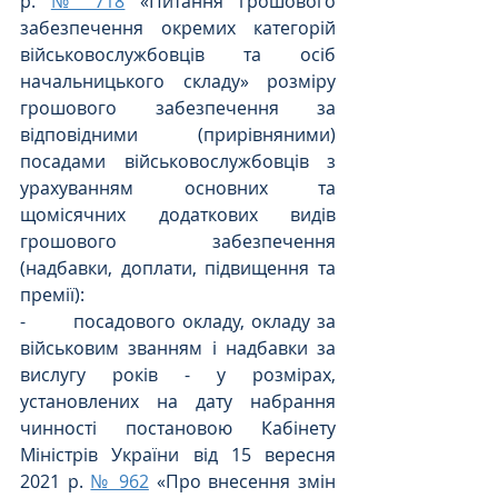
р. 
№ 718
 «Питання грошового 
забезпечення окремих категорій 
військовослужбовців та осіб 
начальницького складу» розміру 
грошового забезпечення за 
відповідними (прирівняними) 
посадами військовослужбовців з 
урахуванням основних та 
щомісячних додаткових видів 
грошового забезпечення 
(надбавки, доплати, підвищення та 
премії):
-       посадового окладу, окладу за 
військовим званням і надбавки за 
вислугу років - у розмірах, 
установлених на дату набрання 
чинності постановою Кабінету 
Міністрів України від 15 вересня 
2021 р. 
№ 962
 «Про внесення змін 