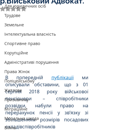
р.Військовий Адвокат.
Для юридичних осіб
Оцінка: NaN з 5 зірок.
Трудове
Земельне
Інтелектуальна власність
Спортивне право
Корупційне
Адміністративі порушення
Права Жінок
В попередній 
публікації
 ми 
Поліцейському
описували обставини, що з 01 
Житлове
серпня 2018 року військової 
пенсіонери – співробітники 
Призовнику
розвідки, набули право на 
Міграційне
перерахунок пенсії у зв’язку зі 
Моральна шкода
збільшенням розмірів посадових 
окладівспівробітників 
Війна