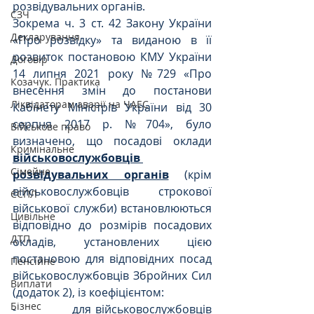
розвідувальних органів. 
СЗЧ
Зокрема ч. 3 ст. 42 Закону України 
Декларування
«Про розвідку» та виданою в її 
розвиток постановою КМУ України 
Договір
14 липня 2021 року №729 «Про 
Козачук. Практика
внесення змін до постанови 
Ліквідаторам аварії на ЧАЕС
Кабінету Міністрів України від 30 
серпня 2017 р. №704», було 
Військове право
визначено, що посадові оклади 
Кримінальне
військовослужбовців 
Сімейне
розвідувальних органів
 (крім 
військовослужбовців строкової 
ЄСПЛ
військової служби) встановлюються 
Цивільне
відповідно до розмірів посадових 
ДТП
окладів, установлених цією 
постановою для відповідних посад 
Пенсійне
військовослужбовців Збройних Сил 
Виплати
(додаток 2), із коефіцієнтом:
Бізнес
-             для військовослужбовців 