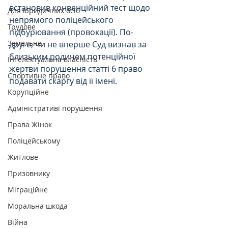
встановив конвенційний тест щодо 
Для юридичних осіб
непрямого поліцейського 
Трудове
підбурювання (провокації). По-
Земельне
друге, чи не вперше Суд визнав за 
близьким родичем потенційної 
Інтелектуальна власність
жертви порушення статті 6 право 
Спортивне право
подавати скаргу від її імені. 
Корупційне
Адміністративі порушення
Права Жінок
Поліцейському
Житлове
Призовнику
Міграційне
Моральна шкода
Війна