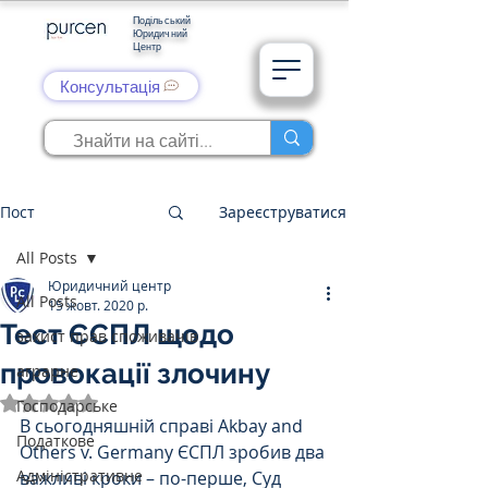
Подільський
Юридичний
Центр
Консультація
Пост
Зареєструватися
All Posts
Юридичний центр
All Posts
15 жовт. 2020 р.
Тест ЄСПЛ щодо
захист прав споживачів
провокації злочину
аграрне
Оцінка: NaN з 5 зірок.
Господарське
В сьогодняшній справі Akbay and 
Податкове
Others v. Germany ЄСПЛ зробив два 
Адміністративне
важливі кроки – по-перше, Суд 