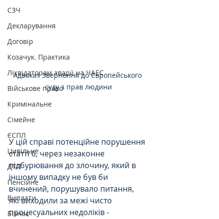
СЗЧ
Декларування
Договір
Козачук. Практика
Ліквідаторам аварії на ЧАЕС
Адвокат Звернення до Європейського 
суду з прав людини
Військове право
Кримінальне
Сімейне
ЄСПЛ
У цій справі потенційне порушення 
Цивільне
статті 6, через незаконне 
підбурювання до злочину, який в 
ДТП
іншому випадку не був би 
Пенсійне
вчинений, порушувало питання, 
Виплати
які виходили за межі чисто 
процесуальних недоліків - 
Бізнес