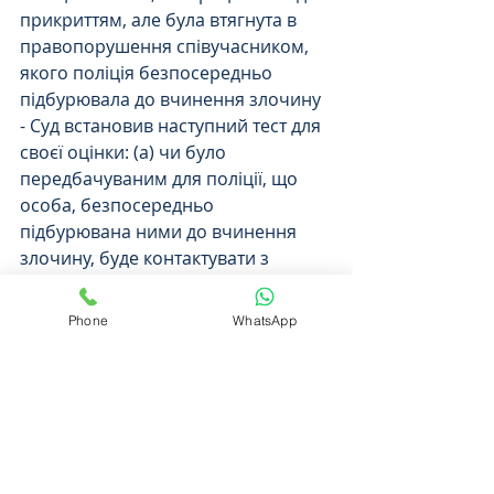
прикриттям, але була втягнута в 
правопорушення співучасником, 
якого поліція безпосередньо 
підбурювала до вчинення злочину  
- Суд встановив наступний тест для 
своєї оцінки: (а) чи було 
передбачуваним для поліції, що 
особа, безпосередньо 
підбурювана ними до вчинення 
злочину, буде контактувати з 
іншими особами для участі у 
злочині; (b) чи визначалася 
Phone
WhatsApp
діяльність цих осіб також 
поведінкою поліцейських; та (в) чи 
розглядались ці особи 
національними судами як 
співучасники злочину.
Ганна Юдківська, суддя ЄСПЛ