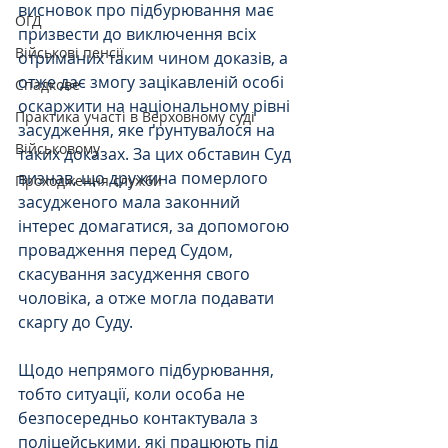
висновок про підбурювання має 
ОГД
призвести до виключення всіх 
Військові пенсії
отриманих таким чином доказів, а 
отже дає змогу зацікавленій особі 
Спадкове
оскаржити на національному рівні 
Практика участі в Верховному суді
засудження, яке ґрунтувалося на 
Військовому
таких доказах. За цих обставин Суд 
визнав, що дружина померлого 
Проходження служби
засудженого мала законний 
інтерес домагатися, за допомогою 
провадження перед Судом, 
скасування засудження свого 
чоловіка, а отже могла подавати 
скаргу до Суду. 
Щодо непрямого підбурювання, 
тобто ситуації, коли особа не 
безпосередньо контактувала з 
поліцейськими, які працюють під 