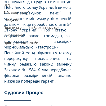
звернулася до суду з вимогою до 
ОГД
Пенсійного фонду України. Її вимога 
Військові пенсії
— перерахунок пенсії з 
урахуванням мінімуму у вісім пенсій 
Спадкове
за віком, як це передбачає стаття 54 
Практика участі в Верховному суді
Закону України «Про статус і 
Військовому
соціальний захист громадян, які 
постраждали внаслідок 
Проходження служби
Чорнобильської катастрофи».
Пенсійний фонд відмовив у такому 
перерахунку, посилаючись на 
чинну редакцію закону, змінену 
Законом № 1584-ІХ, яка передбачає 
фіксовані розміри пенсій – значно 
нижчі за попередні гарантії.
Судовий Процес