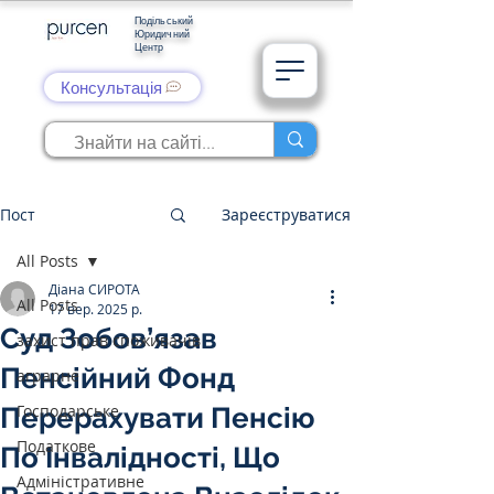
Подільський
Юридичний
Центр
Консультація
Пост
Зареєструватися
All Posts
Діана СИРОТА
All Posts
17 вер. 2025 р.
Суд Зобов’язав
захист прав споживачів
Пенсійний Фонд
аграрне
Господарське
Перерахувати Пенсію
Податкове
По Інвалідності, Що
Адміністративне