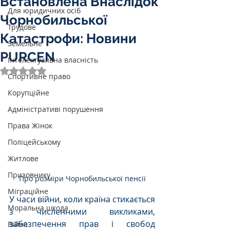
Встановлена Внаслідок
Для юридичних осіб
Чорнобильської
Трудове
Катастрофи: Новини
Земельне
PURCEN
Інтелектуальна власність
Оцінка: NaN з 5 зірок.
Спортивне право
Корупційне
Адміністративі порушення
Права Жінок
Поліцейському
Житлове
Призовнику
Про розміри Чорнобильської пенсії
Міграційне
У часи війни, коли країна стикається 
Моральна шкода
з численними викликами, 
забезпечення прав і свобод 
Війна