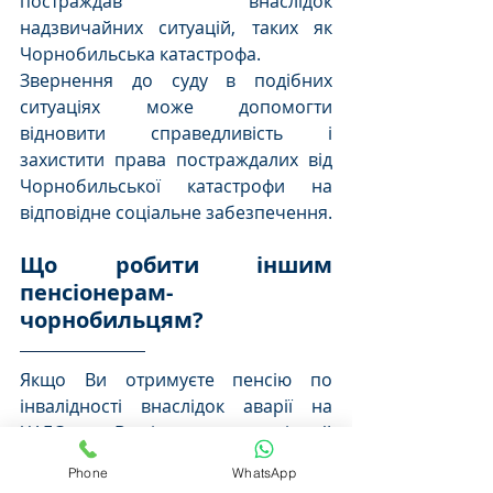
постраждав внаслідок 
надзвичайних ситуацій, таких як 
Чорнобильська катастрофа.
Звернення до суду в подібних 
ситуаціях може допомогти 
відновити справедливість і 
захистити права постраждалих від 
Чорнобильської катастрофи на 
відповідне соціальне забезпечення.
Що робити іншим 
пенсіонерам-
чорнобильцям?
Якщо Ви отримуєте пенсію по 
інвалідності внаслідок аварії на 
ЧАЕС та Ваші права на гідний 
пенсійний захист порушено – 
Phone
WhatsApp
звертайтеся за юридичною 