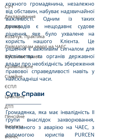
кожного громадянина, незалежно 
СЗЧ
від обставин, набуває надзвичайної 
Декларування
важливості. Одним із таких 
прикладів є нещодавнє судове 
Договір
рішення, яке було ухвалене на 
Козачук. Практика
користь нашого Клієнта. Це 
Ліквідаторам аварії на ЧАЕС
рішення є важливим сигналом для 
суспільства та органів державної 
Військове право
влади про необхідність збереження 
Кримінальне
правової справедливості навіть у 
Сімейне
найскладніші часи.
ЄСПЛ
Суть Справи
Цивільне
ДТП
Громадянка, яка має інвалідність ІІ 
Пенсійне
групи внаслідок захворювання, 
Виплати
пов’язаного з аварією на ЧАЕС, з 
допомогою юристів PURCEN 
Бізнес