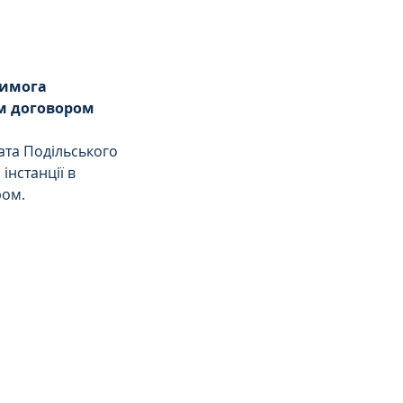
имога 
м договором 
ата Подільського 
нстанції в 
ом. 