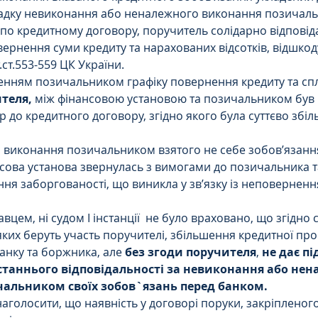
падку невиконання або неналежного виконання позичаль
по кредитному договору, поручитель солідарно відповід
ернення суми кредиту та нарахованих відсотків, відшкоду
.ст.553-559 ЦК України.
енням позичальником графіку повернення кредиту та спл
теля,
 між фінансовою установою та позичальником був 
р до кредитного договору, згідно якого була суттєво збіл
 виконання позичальником взятого не себе зобов’язання
нсова установа звернулась з вимогами до позичальника 
ня заборгованості, що виникла у зв’язку із неповерненн
вцем, ні судом І інстанції  не було враховано, що згідно с
яких беруть участь поручителі, збільшення кредитної про
анку та боржника, але 
без згоди поручителя
, 
не дає пі
станнього відповідальності за невиконання або нен
альником своїх зобов`язань перед банком.
аголосити, що наявність у договорі поруки, закріпленог