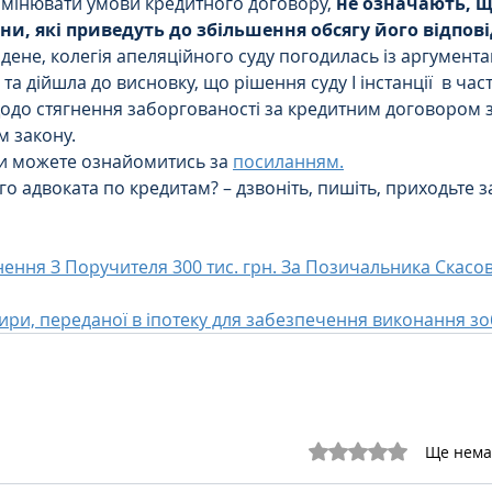
мінювати умови кредитного договору, 
не означають, щ
ни, які приведуть до збільшення обсягу його відпові
ене, колегія апеляційного суду погодилась із аргумент
 та дійшла до висновку, що рішення суду І інстанції  в ча
до стягнення заборгованості за кредитним договором з
м закону.
и можете ознайомитись за 
посиланням.
о адвоката по кредитам? – дзвоніть, пишіть, приходьте з
ення З Поручителя 300 тис. грн. За Позичальника Скасов
ири, переданої в іпотеку для забезпечення виконання з
Оцінка: 0 з 5 зірок.
Ще нема