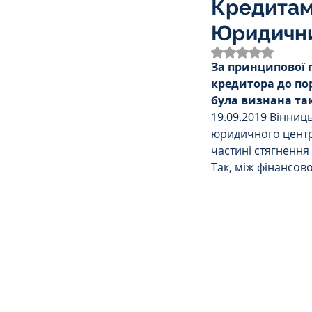
Кредитам 
Трудове
Земельне
Юридичн
Оцінка: NaN з 
За принципової 
Спортивне право
К
кредитора до по
була визнана та
19.09.2019 Вінниц
Права Жінок
Поліц
юридичного центру
частині стягнення
Так, між фінансово
Міграційне
Мораль
Декларування
Дог
Ліквідаторам аварії н