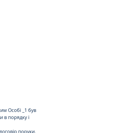
им Особі _1 був 
 в порядку і 
оговір поруки, 