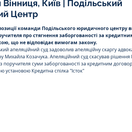
Вінниця, Київ | Подільський
Інтелектуальна власність
ий Центр
5 зірок.
позиції команди Подільського юридичного центру в
орупційне
Адміністративі порушення
ручителя про стягнення заборгованості за кредитни
кою, що не відповідає вимогам закону.
ький апеляційний суд задоволив апеляційну скаргу адвок
ейському
Житлове
Призовнику
 Михайла Козачука. Апеляційний суд скасував рішення І і
 з поручителя суми заборгованості за кредитним договор
ю установою Кредитна спілка "Істок" 
на шкода
Війна
СЗЧ
овір
Козачук. Практика
а ЧАЕС
Військове право
Кримінальне