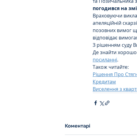
та Позичальника з
погодився на змі
Враховуючи виклад
апеляційній скарзі
позовних вимог що
відповідає вимога
З рішенням суду В
Де знайти хорошог
посиланні
.
Також читайте:
Рішення Про Стягн
Кредитам
Виселення з кварт
Коментарі