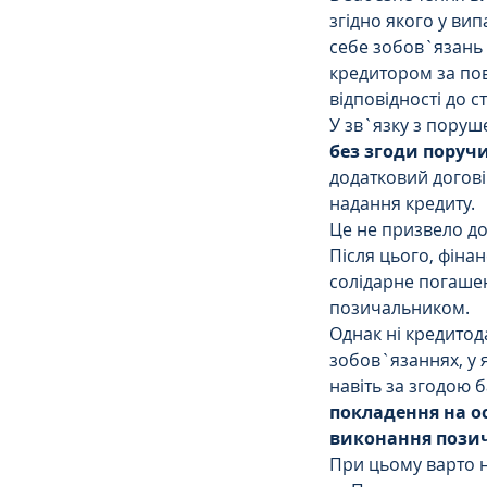
згідно якого у ви
себе зобов`язань 
кредитором за пов
відповідності до ст
У зв`язку з поруш
без згоди поручи
додатковий догові
надання кредиту.  
Це не призвело до
Після цього, фіна
солідарне погашен
позичальником.
Однак ні кредитода
зобов`язаннях, у 
навіть за згодою б
покладення на о
виконання позич
При цьому варто н