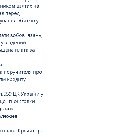
ником взятих на 
ає перед 
вання збитків у 
ати зобов`язань, 
 укладений 
ьшена плата за 
. 
та поручителя про 
ям кредиту 
т.559 ЦК України у 
центної ставки 
дстав 
алежне 
о права Кредитора 