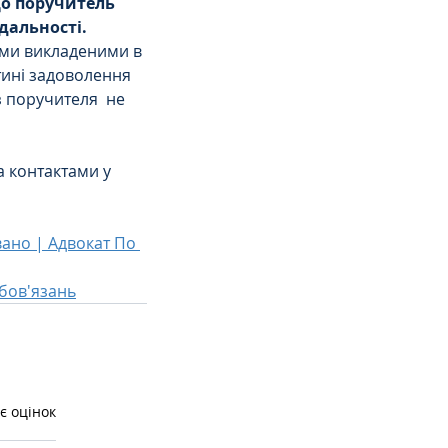
о поручитель 
дальності.
ами викладеними в 
стині задоволення 
 поручителя  не 
а контактами у 
ано | Адвокат По 
обов'язань
є оцінок