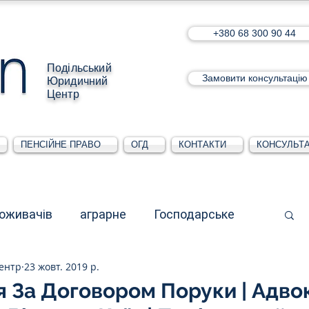
+380 68 300 90 44
Подільський
Замовити консультацію
Юридичний
Центр
ПЕНСІЙНЕ ПРАВО
ОГД
КОНТАКТИ
КОНСУЛЬТА
поживачів
аграрне
Господарське
ентр
23 жовт. 2019 р.
стративне
Для юридичних осіб
я За Договором Поруки | Адво