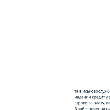
Сімейне
ЄСПЛ
та військовослужб
наданий кредит у 
строки за плату, 
В забезпечення ви