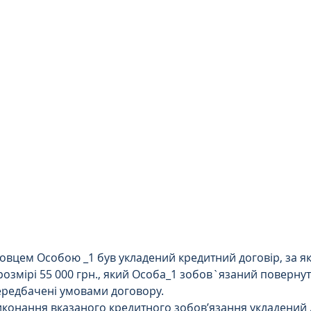
Цивільне
ДТП
овцем Особою _1 був укладений кредитний договір, за як
розмірі 55 000 грн., який Особа_1 зобов`язаний повернути
передбачені умовами договору. 
конання вказаного кредитного зобов’язання укладений д