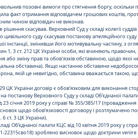
вольнив позовні вимоги про стягнення боргу, оскільки 
Інтелектуальна власність
дила факт отримання відповідачем грошових коштів, прот
ним чином відповідач не виконав. 
 рішення скасував. Верховний Суд у складі колегії суддів 
орупційне
Адміністративі порушення
о цивільного суду скасував постанову апеляційного суду і
ї інстанції, змінивши його мотивувальну частину, з огляд
ин 1, 3 ст. 212 ЦК України особи, які вчиняють правочин
ейському
Житлове
Призовнику
я або зміну прав та обов'язків обставиною, щодо якої н
адальна обставина). Якщо настанню обставини недобросо
она, якій це невигідно, обставина вважається такою, що
на шкода
Війна
СЗЧ
 629 ЦК України договір є обов’язковим для виконання ст
 на постанову Верховного Суду у складі Об’єднаної палат
д 23 січня 2019 року у справі № 355/385/17 (провадження
овір
Козачук. Практика
висновок щодо обов’язковості договору і розтлумачено по
 6 ст. 3 ЦК України).
кладі Об’єднаної палати КЦС від 10 квітня 2019 року у спра
а ЧАЕС
Військове право
Кримінальне
-22315сво18) зроблено висновок щодо доктрини venire 