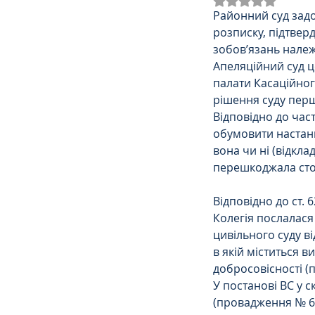
Районний суд задо
Трудове
Земельне
розписку, підтвер
зобов’язань належ
Апеляційний суд це
Спортивне право
К
палати Касаційног
рішення суду першо
Відповідно до част
Права Жінок
Поліц
обумовити настанн
вона чи ні (відкл
перешкоджала стор
Міграційне
Мораль
Відповідно до ст.
Колегія послалася
цивільного суду ві
Декларування
Дог
в якій міститься 
добросовісності (п.
У постанові ВС у с
Ліквідаторам аварії н
(провадження № 61