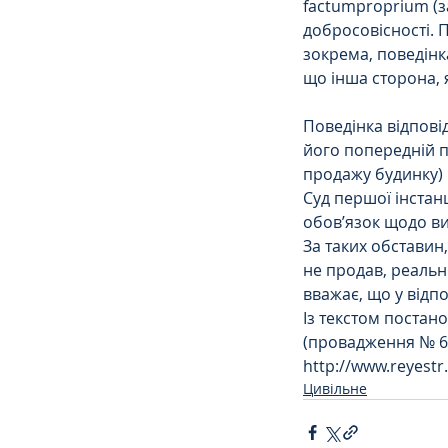
factumproprium (з
добросовісності. П
зокрема, поведінк
Сімейне
ЄСПЛ
що інша сторона, я
Поведінка відпові
його попередній п
продажу будинку) 
Суд першої інстанц
обов’язок щодо в
За таких обставин,
не продав, реальни
вважає, що у відп
Із текстом постано
(провадження № 6
http://www.reyestr
Цивільне