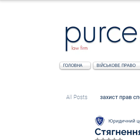
ГОЛОВНА
ВІЙСЬКОВЕ ПРАВО
All Posts
захист прав с
Юридичний ц
Податкове
Адміні
Стягнення
Оцінка: NaN з 