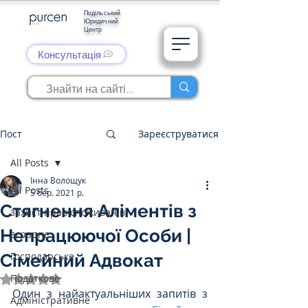
Подільський
Юридичний
Центр
Консультація
Пост
Зареєструватися
All Posts
Інна Волощук
All Posts
5 бер. 2021 р.
Стягнення Аліментів з
захист прав споживачів
Непрацюючої Особи |
аграрне
Господарське
Сімейний Адвокат
Податкове
Оцінка: NaN з 5 зірок.
Один з найактуальніших запитів з 
Адміністративне