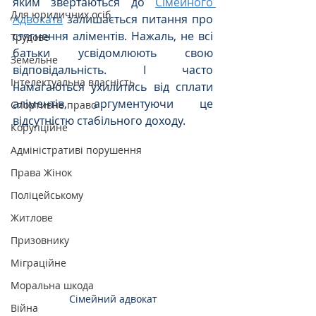
яким звертаються до 
Сімейного 
Для юридичних осіб
Адвоката
 залишається питання про 
стягнення аліментів. Нажаль, не всі 
Трудове
батьки усвідомлюють свою 
Земельне
відповідальність. І часто 
Інтелектуальна власність
намагаються ухилитись від сплати 
аліментів, аргументуючи це 
Спортивне право
відсутністю стабільного доходу. 
Корупційне
Адміністративі порушення
Права Жінок
Поліцейському
Житлове
Призовнику
Міграційне
Моральна шкода
Сімейний адвокат
Війна