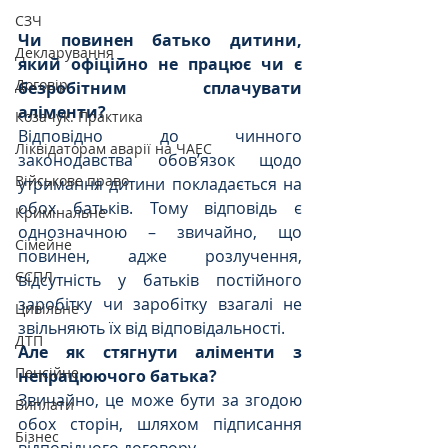
СЗЧ
Чи повинен батько дитини, 
Декларування
який офіційно не працює чи є 
Договір
безробітним сплачувати 
аліменти?
Козачук. Практика
Відповідно до чинного 
Ліквідаторам аварії на ЧАЕС
законодавства обов’язок щодо 
Військове право
утримання дитини покладається на 
обох батьків. Тому відповідь є 
Кримінальне
однозначною – звичайно, що 
Сімейне
повинен, адже розлучення, 
ЄСПЛ
відсутність у батьків постійного 
заробітку чи заробітку взагалі не 
Цивільне
звільняють їх від відповідальності.
ДТП
Але як стягнути аліменти з 
Пенсійне
непрацюючого батька?  
Звичайно, це може бути за згодою 
Виплати
обох сторін, шляхом підписання 
Бізнес