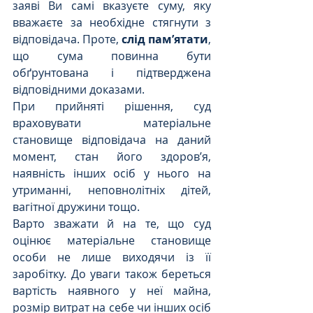
заяві Ви самі вказуєте суму, яку 
вважаєте за необхідне стягнути з 
відповідача. Проте, 
слід пам’ятати
, 
що сума повинна бути 
обґрунтована і підтверджена 
відповідними доказами. 
При прийняті рішення, суд 
враховувати матеріальне 
становище відповідача на даний 
момент, стан його здоров’я,  
наявність інших осіб у нього на 
утриманні, неповнолітніх дітей, 
вагітної дружини тощо.
Варто зважати й на те, що суд 
оцінює матеріальне становище 
особи не лише виходячи із її 
заробітку. До уваги також береться 
вартість наявного у неї майна, 
розмір витрат на себе чи інших осіб 