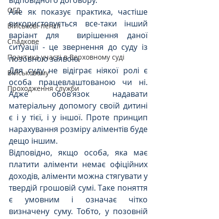
відповідного договору. 
ОГД
Але як показує практика, частіше 
використовується все-таки інший 
Військові пенсії
варіант для  вирішення даної 
Спадкове
ситуації - це звернення до суду із  
Практика участі в Верховному суді
позовною заявою.
Для суду не відіграє ніякої ролі є 
Військовому
особа працевлаштованою чи ні. 
Проходження служби
Адже обов’язок надавати 
матеріальну допомогу своїй дитині 
є і у тієї, і у іншої. Проте принцип 
нарахування розміру аліментів буде 
дещо іншим.
Відповідно, якщо особа, яка має 
платити аліменти немає офіційних 
доходів, аліменти можна стягувати у 
твердій грошовій сумі. Таке поняття 
є умовним і означає чітко 
визначену суму. Тобто, у позовній 