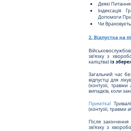
Деякі Питання
Індексація 
Допомоги При 
Чи Враховуєтьс
2. Відпустка на 
Військовослужбов
зв’язку з хвороб
каліцтва) 
із збер
Загальний час без
відпустці для лік
(контузії, травми
випадків, коли за
Примітка!
Тривал
(контузії, травми а
Після закінчення 
зв’язку з хворобо