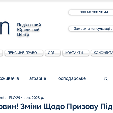
+380 68 300 90 44
Подільський
Замовити консультацію
Юридичний
Центр
ПЕНСІЙНЕ ПРАВО
ОГД
КОНТАКТИ
КОНСУЛЬТА
поживачів
аграрне
Господарське
enter PLC
29 черв. 2023 р.
стративне
Для юридичних осіб
овин! Зміни Щодо Призову Під