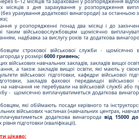
ерез 6–12 місяців та зараховані у розпорядження відпов
х місяців з дня зарахування у розпорядження випла
(без урахування додаткової винагороди) за останньою
язі;
вання у розпорядженні понад два місяці і до закінчен
і таким військовослужбовцям щомісячно виплачувати
анням, надбавка за вислугу років та додаткова винагоро
жбовцям строкової військової служби - щомісячно в
агорода у розмірі 
6000 гривень;
их військових навчальних закладів, закладів вищої освіт
ння, а також закладів вищої освіти, які мають у своєму
культети військової підготовки, кафедри військової підг
ідготовки, закладів фахової передвищої військової о
на навчання не перебували на військовій службі або п
жбу -  щомісячно виплачуватиметься додаткова винагор
бовцям, які обіймають посади керівного та інструкторс
льних військових частинах (навчальних центрах, навчальн
плачуватиметься додаткова винагорода 
від 15000 до
 рівня підготовки (кваліфікації).
ти цікаво: