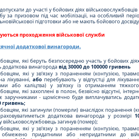
допускати до участі у бойових діях військовослужбовців 
бу за призовом під час мобілізації, на особливий періо
льновійськової підготовки або не мають бойового досвіду
осуються проходження військової служби
сячної додаткової винагороди.
бовцям, які беруть безпосередню участь у бойових діях
ь додаткова винагорода
 від 30000 до 100000 гривень
бовцям, які у зв’язку з пораненням (контузією, травмо
а лікуванні, 
або
 перебувають у відпустці для лікуванн
равми або каліцтва) у зв’язку із отриманням тяжког
овцям, які захоплені в полон, безвісно відсутні, інтерн
 є заручниками - щомісячно буде виплачуватись додатк
0 гривень;
бовцям, які загинули (померли) внаслідок поранення (кон
нараховуватиметься додаткова винагорода у розмірі 
1
му військовослужбовець загинув (помер);
бовцям, які у зв’язку з пораненням (контузією, травмо
 обмежено придатними або непридатними до війсь