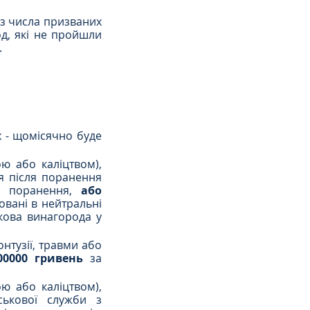
з числа призваних 
д, які не пройшли 
.
 - щомісячно буде 
ю або каліцтвом), 
я після поранення 
о поранення, 
або 
овані в нейтральні 
ова винагорода у 
тузії, травми або 
00000 гривень 
за 
ю або каліцтвом), 
кової служби з 