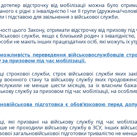
дотепер відстрочку від мобілізації можна було отрима
ого є рідні з інвалідністю І чи ІІ групи (дружина/чоловік -
и і підставою для звільнення з військової служби.
ості цього Закону, отримати відстрочку від призову під ч
ійськової служби, якщо є близький родич з інвалідністю,
особи не мають інших працездатних осіб, які можуть їх у
можливість переведення військовослужбовців стро
 за призовом під час мобілізації.
і строкової служби, строк військової служби яких закін
воєнного стану та військову службу яких продовжено, т
ислужили не менше шести місяців, за їх власним бажа
ькову службу за призовом під час мобілізації, на особли
ьновійськова підготовка є обовʼязковою перед допу
і, які призвані на військову службу під час мобіліза
ніше не проходили військову службу в ЗСУ, інших військ
зової загальновійськової підготовки тривалістю не менше