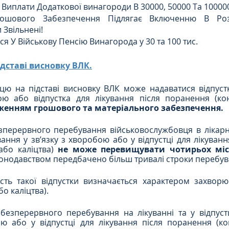
 Виплати Додаткової винагороди В 30000, 50000 Та 10000
Грошового Забезпечення Підлягає Включенню В Розр
Звільнені!
я У Військову Пенсію Винагорода у 30 та 100 тис. 
підставі висновку ВЛК.
цю на підставі висновку ВЛК може надаватися відпустк
ою або відпустка для лікування після поранення (конт
еженням грошового та матеріального забезпечення.
перервного перебування військовослужбовця в лікарні 
ування у зв’язку з хворобою або у відпустці для лікуван
 або каліцтва) 
не може перевищувати чотирьох міс
конодавством передбачено більш тривалі строки перебува
ість такої відпустки визначається характером захворю
бо каліцтва). 
безперервного перебування на лікуванні та у відпустц
ю або у відпустці для лікування після поранення (кон