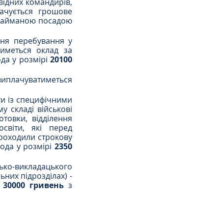
ідних командирів, 
чується грошове 
 займаною посадою 
ня перебування у 
меться оклад за 
да у розмірі 
20100 
иплачуватиметься 
и із специфічними 
 складі військові 
отовки, відділення 
світи, які перед 
роходили строкову 
ода у розмірі 
2350 
ько-викладацького 
их підрозділах) -  
 30000 гривень 
з 