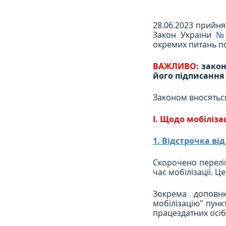
28.06.2023 прийня
Сімейне
ЄСПЛ
Закон України 
№
окремих питань по
ВАЖЛИВО: 
закон
його підписання
Законом вносяться
І. Щодо мобілізац
1. Відстрочка від
Скорочено перелік
час мобілізації. Це
Зокрема доповню
мобілізацію" пунк
працездатних осіб,