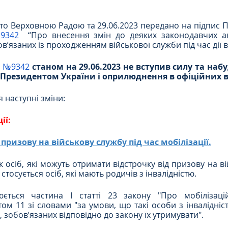
то Верховною Радою та 29.06.2023 передано на підпис П
Цивільне
ДТП
9342
  “Про внесення змін до деяких законодавчих ак
в’язаних із проходженням військової служби під час дії в
 
№9342
станом на 29.06.2023 не вступив силу та набу
 Президентом України і оприлюднення в офіційних 
 наступні зміни:
ії:
 призову на військову службу під час мобілізації.
 осіб, які можуть отримати відстрочку від призову на ві
 стосується осіб, які мають родичів з інвалідністю.
ється частина І статті 23 закону "Про мобілізацій
том 11 зі словами "за умови, що такі особи з інвалідніс
 зобов’язаних відповідно до закону їх утримувати".