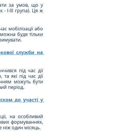
ти за умов, що у 
 І-ІІІ група). Ця ж 
ас мобілізації або 
 можна буде тільки 
тримувати.
кової служби на 
чився під час дії 
а які під час дії 
нням можуть бути 
вий період.
ском до участі у 
ції, на особливий 
ових формуваннях, 
 ніж один місяць.