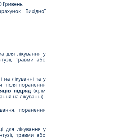
0 Гривень
ахунок Вихідної 
а для лікування у 
узії, травми або 
на лікуванні та у 
ня після поранення 
яців підряд
 (крім 
ння на лікуванні).
вання, поранення 
і для лікування у 
тузії, травми або 