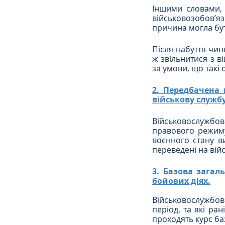
Іншими словами, 
військовозобов’язан
причина могла бут
Після набуття чинн
ж звільнитися з в
за умови, що такі 
2. Передбачена 
військову службу
Військовослужбовц
правового режиму 
воєнного стану в
переведені на війс
3. Базова загал
бойових діях.
Військовослужбовц
період, та які ра
проходять курс ба