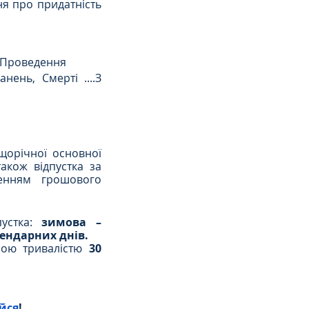
я про придатність 
 Проведення
ень, Смерті ....З 
щорічної основної 
акож відпустка за 
нням грошового 
устка:
 зимова – 
лендарних днів.
ною тривалістю
 30 
йся
!