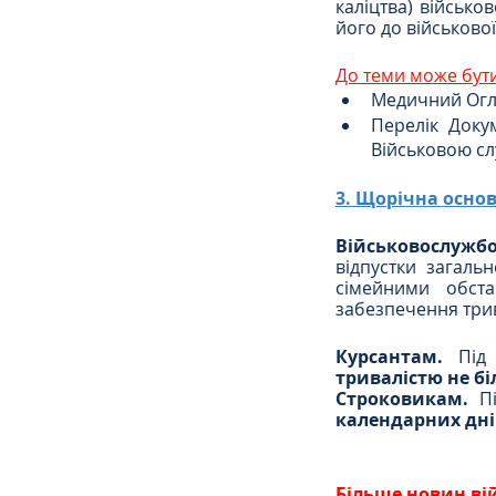
каліцтва) військо
його до військово
До теми може бути
Медичний Огл
Перелік Докум
Військовою с
3. Щорічна основ
Військовослужб
відпустки загаль
сімейними обст
забезпечення три
Курсантам.
 Під 
тривалістю не бі
Строковикам.
 П
календарних дні
Більше новин ві