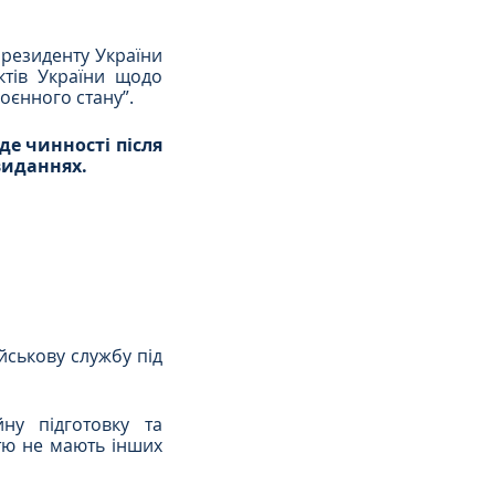
резиденту України 
тів України щодо 
оєнного стану”.
де чинності після 
виданнях.
йськову службу під 
ну підготовку та 
тю не мають інших 