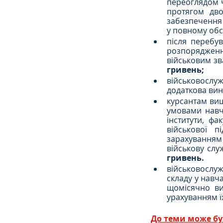
переоглядом ч
протягом дво
забезпечення 
у повному обс
після перебу
розпорядженн
військовим зв
гривень;
військовослу
додаткова вин
курсантам вищ
умовами навча
інститути, фа
військової п
зарахуванням 
військову слу
гривень.
військовослуж
складу у навча
щомісячно ви
урахуванням їх
До теми може бу