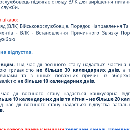
вослужбовець підлягає огляду ВЛК для вирішення питанн
ї служби.
 цікаво:
яд (ВЛК) Військовослужбовців. Порядок Направлення Та
ентів - ВЛК - Встановлення Причинного Зв'язку Поран
лужбою
на відпустка.
овцям. 
Під час дії воєнного стану надається частина 
ною тривалістю 
не більше 30 календарних днів,
 а т
авинами та з інших поважних причин із збереже
валістю 
не більше 10 календарних днів. 
час дії воєнного стану надається канікулярна відп
льше 10 календарних днів та літня – не більше 20 ка
ід час дії воєнного стану надається відпустка загаль
в.
йськового права у нашому 
телеграм каналі. Приєдну