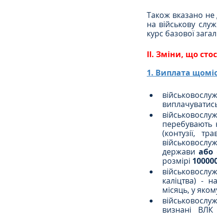
Також вказано не 
на військову служ
курс базової зага
ІІ. Зміни, що ст
1. Виплата щомі
військовослуж
виплачуватис
військовослуж
перебувають н
(контузії, т
військовослужб
держави
 або
розмірі 
10000
військовослуж
каліцтва) - 
місяць, у яко
військовослуж
визнані ВЛК