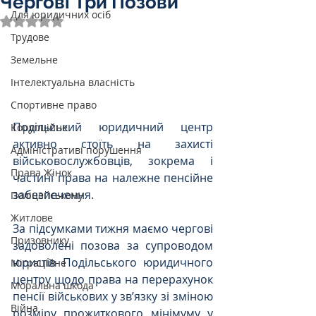
Чергові Три Позови
Для юридичних осіб
Оцінка: NaN з 5 зірок.
Трудове
Земельне
Інтелектуальна власність
Спортивне право
Подільський юридичний центр 
Корупційне
активно стоїть на захисті 
Адміністративі порушення
військовослужбовців, зокрема і 
Права Жінок
частині права на належне пенсійне 
забезпечення. 
Поліцейському
Житлове
За підсумками тижня маємо чергові 
Призовнику
задоволені позова за супроводом 
юристів Подільського юридичного 
Міграційне
центру щодо права на перерахунок 
Моральна шкода
пенсії військових у зв’язку зі зміною 
Війна
розміру прожиткового мінімуму у 