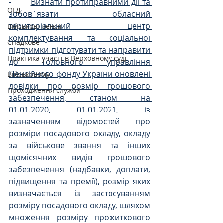
-       
Визнати протиправними дії та 
ОГД
зобов`язати обласний 
територіальний центр 
Військові пенсії
комплектування та соціальної 
Спадкове
підтримки підготувати та направити 
Практика участі в Верховному суді
до Головного управління 
Пенсійного фонду України оновлені 
Військовому
довідки про розмір грошового 
Проходження служби
забезпечення, станом на 
01.01.2020, 01.01.2021, із 
зазначенням відомостей про 
розміри посадового окладу, окладу 
за військове звання та інших 
щомісячних видів грошового 
забезпечення (надбавки, доплати, 
підвищення та премії), розмір яких 
визначається із застосуванням 
розміру посадового окладу, шляхом 
множення розміру прожиткового 