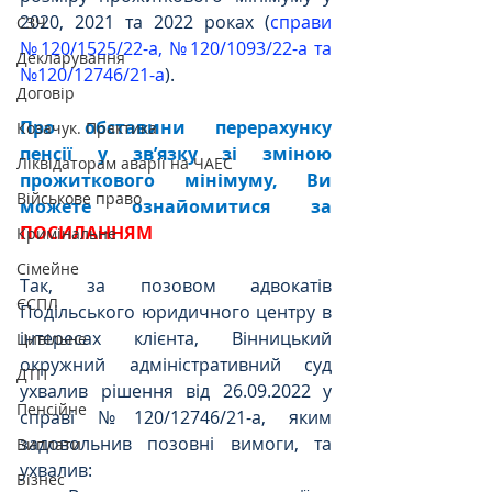
2020, 2021 та 2022 роках (
справи 
СЗЧ
№120/1525/22-а, №120/1093/22-а та 
Декларування
№120/12746/21-а
).
Договір
Про обставини перерахунку 
Козачук. Практика
пенсії у звʼязку зі зміною 
Ліквідаторам аварії на ЧАЕС
прожиткового мінімуму, Ви 
Військове право
можете ознайомитися за 
ПОСИЛАННЯМ
Кримінальне
Сімейне
Так, за позовом адвокатів 
ЄСПЛ
Подільського юридичного центру в 
інтересах клієнта, Вінницький 
Цивільне
окружний адміністративний суд 
ДТП
ухвалив рішення від 26.09.2022 у 
Пенсійне
справі №120/12746/21-а, яким 
задовольнив позовні вимоги, та 
Виплати
ухвалив:
Бізнес