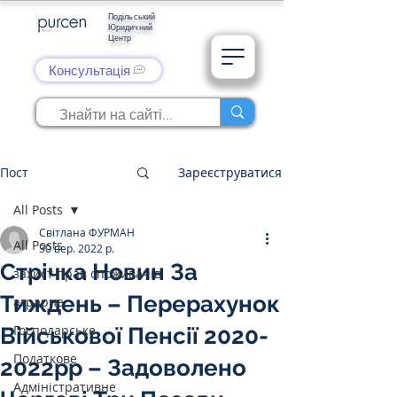
Подільський
Юридичний
Центр
Консультація
Пост
Зареєструватися
All Posts
Світлана ФУРМАН
All Posts
30 вер. 2022 р.
Стрічка Новин За
захист прав споживачів
Тиждень – Перерахунок
аграрне
Господарське
Військової Пенсії 2020-
Податкове
2022рр – Задоволено
Адміністративне