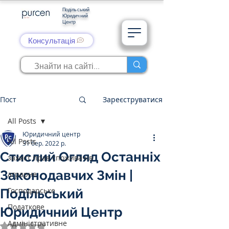
Подільський
Юридичний
Центр
Консультація
Пост
Зареєструватися
All Posts
Юридичний центр
All Posts
31 бер. 2022 р.
Стислий Огляд Останніх
захист прав споживачів
Законодавчих Змін |
аграрне
Господарське
Подільський
Податкове
Юридичний Центр
Адміністративне
Оцінка: NaN з 5 зірок.