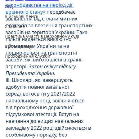
законодавства на період дії 
ОГД
воєнного стану»
 передбачає 
Військові пенсії
звільнення від сплати митних 
платежів за ввезення транспортних 
Спадкове
засобів на території України. Така 
Практика участі в Верховному суді
пільга надається виключно 
громадянам України та не 
Військовому
поширюється на транспортні 
Проходження служби
засоби, які виготовлені в країні-
агресорі. 
Закон очікує підпису 
Президента України.
III. Школярі, які завершують 
здобуття повної загальної 
середньої освіти у 2021/2022 
навчальному році, звільняються 
від проходження державної 
підсумкової атестації. Вступ на 
навчання до вищих навчальних 
закладів у 2022 році здійснюється в 
особливому порядку, без 