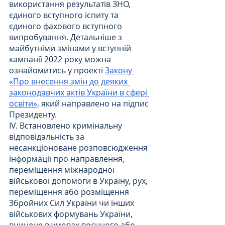
використання результатів ЗНО, 
єдиного вступного іспиту та 
єдиного фахового вступного 
випробування. Детальніше з 
майбутніми змінами у вступній 
кампанії 2022 року можна 
ознайомитись у проекті 
Закону 
«Про внесення змін до деяких 
законодавчих актів України в сфері 
освіти»
, який направлено на підпис 
Президенту.
IV. Встановлено кримінальну 
відповідальність за 
несанкціоноване розповсюдження 
інформації про направлення, 
переміщення міжнародної 
військової допомоги в Україну, рух, 
переміщення або розміщення 
Збройних Сил України чи інших 
військових формувань України, 
вчинене в умовах воєнного або 