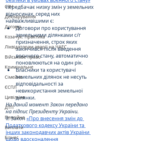
передбачає низку змін у земельних 
СЗЧ
відносинах, серед них 
Декларування
найважливішими є:
Договір
Договори про користування 
земельними ділянками с/г 
Козачук. Практика
призначення, строк яких 
Ліквідаторам аварії на ЧАЕС
закінчився після введення 
воєнного стану, автоматично 
Військове право
поновлюються на один рік.
Кримінальне
Власники та користувачі 
земельних ділянок не несуть 
Сімейне
відповідальності за 
ЄСПЛ
невикористання земельної 
ділянки.
Цивільне
На даний момент Закон передано 
ДТП
на підпис Президенту України.
Пенсійне
II. Закон 
«Про внесення змін до 
Податкового кодексу України та 
Виплати
інших законодавчих актів України 
Бізнес
щодо вдосконалення 