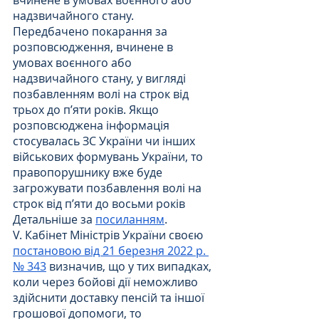
надзвичайного стану. 
Передбачено покарання за 
розповсюдження, вчинене в 
умовах воєнного або 
надзвичайного стану, у вигляді 
позбавленням волі на строк від 
трьох до п’яти років. Якщо 
розповсюджена інформація 
стосувалась ЗС України чи інших 
військових формувань України, то 
правопорушнику вже буде 
загрожувати позбавлення волі на 
строк від п’яти до восьми років  
Детальніше за 
посиланням
.
V. Кабінет Міністрів України своєю 
постановою від 21 березня 2022 р. 
№ 343
 визначив, що у тих випадках, 
коли через бойові дії неможливо 
здійснити доставку пенсій та іншої 
грошової допомоги, то 