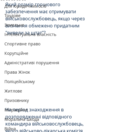
Який розмір грошового 
Для юридичних осіб
забезпечення має отримувати 
Трудове
військовослужбовець, якщо через 
Земельне
визнання обмежено придатним 
"вивели за штат"? 
Інтелектуальна власність
Спортивне право
Корупційне
Адміністративі порушення
Права Жінок
Поліцейському
Житлове
Призовнику
На період знаходження в 
Міграційне
розпорядженні відповідного 
Моральна шкода
командира військовослужбовець, 
Війна
якого військово-лікарська комісія 