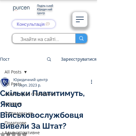
Подільський
Юридичний
Центр
Консультація
Пост
Зареєструватися
All Posts
Юридичний центр
All Posts
21 серп. 2023 р.
Скільки Платитимуть,
захист прав споживачів
Якщо
аграрне
Господарське
Військовослужбовця
Податкове
Вивели За Штат?
Адміністративне
Оцінка: NaN з 5 зірок.