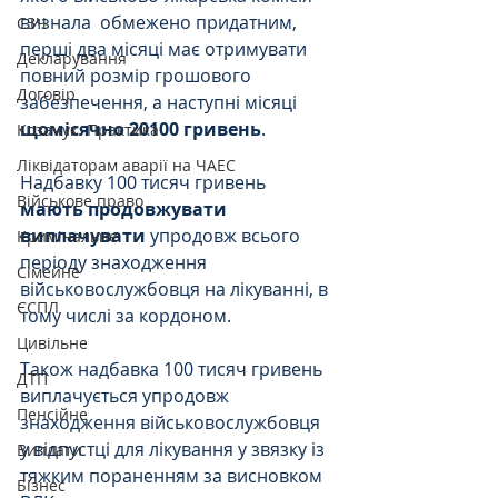
визнала  обмежено придатним, 
СЗЧ
перші два місяці має отримувати 
Декларування
повний розмір грошового 
Договір
забезпечення, а наступні місяці 
щомісячно 20100 гривень
. 
Козачук. Практика
Ліквідаторам аварії на ЧАЕС
Надбавку 100 тисяч гривень 
Військове право
мають продовжувати 
виплачувати
 упродовж всього 
Кримінальне
періоду знаходження 
Сімейне
військовослужбовця на лікуванні, в 
ЄСПЛ
тому числі за кордоном. 
Цивільне
Також надбавка 100 тисяч гривень 
ДТП
виплачується упродовж 
Пенсійне
знаходження військовослужбовця 
у відпустці для лікування у звязку із 
Виплати
тяжким пораненням за висновком 
Бізнес