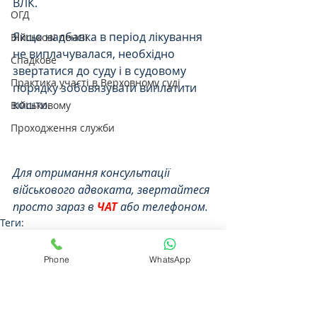
ВЛК. 
ОГД
Якщо надбавка в період лікування 
Військові пенсії
не виплачувалася, необхідно 
Спадкове
звертатися до суду і в судовому 
Практика участі в Верховному суді
порядку зобовязувати виплатити 
кошти.
Військовому
Проходження служби
Для отримання консультації 
військового адвоката, звертайтеся 
просто зараз в 
ЧАТ
 або телефоном.
Теги:
виплати
війна
Виплати
Phone
WhatsApp