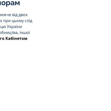
порам
нижче від двох 
к при цьому слід 
цю України 
бництва, іншої 
го Кабінетом 