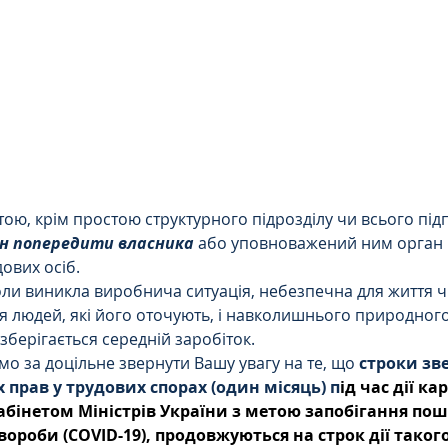
Цивільне
ДТП
ою, крім простою структурного підрозділу чи всього під
ен попередити власника
 або уповноважений ним орган 
ових осіб.
оли виникла виробнича ситуація, небезпечна для життя ч
я людей, які його оточують, і навколишнього природног
зберігається середній заробіток.
о за доцільне звернути Вашу увагу на те, що 
строки зве
х прав у трудових спорах (один місяць) п
ід час дії ка
абінетом Міністрів України з метою запобігання по
вороби (COVID-19), продовжуються на строк дії таког