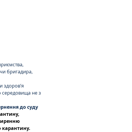
приємства, 
чи бригадира, 
и здоров’я 
о середовища не з 
рнення до суду 
рантину, 
ширенню 
о карантину.