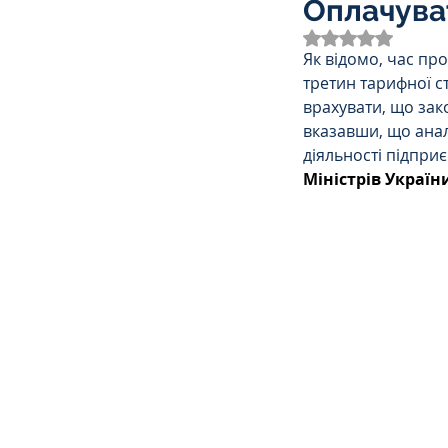
Оплачува
Трудове
Земельне
Оцінка: NaN з 
Як відомо, час пр
третин тарифної с
Спортивне право
К
врахувати, що за
вказавши, що ана
діяльності підприє
Міністрів Україн
Права Жінок
Поліц
Міграційне
Мораль
Декларування
Дог
Ліквідаторам аварії н