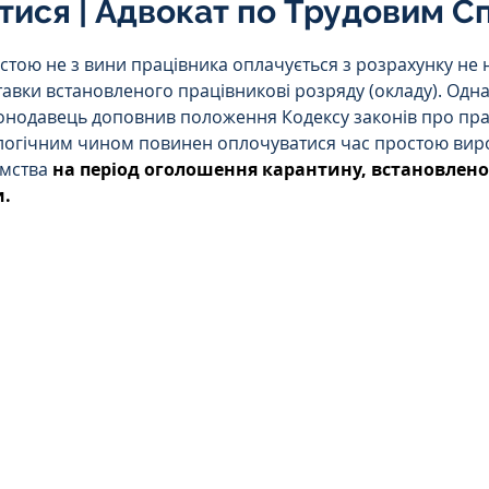
тися | Адвокат по Трудовим С
Інтелектуальна власність
5 зірок.
остою не з вини працівника оплачується з розрахунку не 
тавки встановленого працівникові розряду (окладу). Одна
орупційне
Адміністративі порушення
конодавець доповнив положення Кодексу законів про пра
логічним чином повинен оплочуватися час простою виро
мства 
на період оголошення карантину, встановлено
и.
ейському
Житлове
Призовнику
на шкода
Війна
СЗЧ
овір
Козачук. Практика
а ЧАЕС
Військове право
Кримінальне