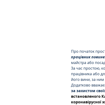
Сімейне
ЄСПЛ
Про початок прост
працівник повин
майстра або посад
За час простою, к
працівника або дл
його вини, за ним 
Додатково вважаєм
за захистом свої
встановленого К
коронавірусної х