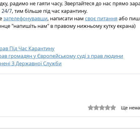
дку, радимо не гаяти часу. Звертайтеся до нас прямо зара
 24/7
, тим більше під час карантину.
е 
зателефонувавши
, написати нам 
своє питання
 або пиші
конце "напишіть нам" в правому нижньому кутку екрана)
рав Під Час Карантину
рав громадян у Європейському суді з прав людини
ьнені З Державної Служби
Оцінка: 0 з 5 зірок.
Ще нема