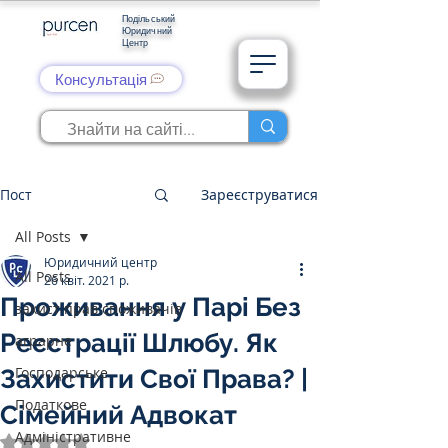
Подільський
Юридичний
Центр
Консультація
Пост
Зареєструватися
All Posts
Юридичний центр
All Posts
26 квіт. 2021 р.
Проживання у Парі Без
захист прав споживачів
Реєстрації Шлюбу. Як
аграрне
Господарське
Захистити Свої Права? |
Податкове
Сімейний Адвокат
Адміністративне
Оцінка: NaN з 5 зірок.