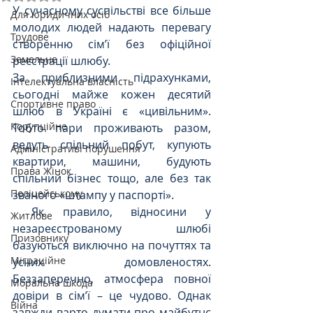
У сучасному суспільстві все більше 
Для юридичних осіб
молодих людей надають перевагу 
Трудове
створенню сім’ї без офіційної 
Земельне
реєстрації шлюбу. 
За приблизними підрахунками, 
Інтелектуальна власність
сьогодні майже кожен десятий 
Спортивне право
шлюб в Україні є «цивільним». 
Корупційне
Тобто пари проживають разом, 
ведуть спільний побут, купують 
Адміністративі порушення
квартири, машини, будують 
Права Жінок
спільний бізнес тощо, але без так 
Поліцейському
званого «штампу у паспорті».
 Як правило, відносини у 
Житлове
незареєстрованому шлюбі 
Призовнику
базуються виключно на почуттях та 
Міграційне
усних домовленостях. 
Беззаперечно, атмосфера повної 
Моральна шкода
довіри в сім’ї – це чудово. Однак 
Війна
завжди варто думати про майбутнє 