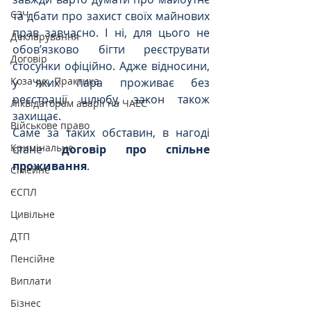
СЗЧ
та дбати про захист своїх майнових 
прав завчасно. І ні, для цього не 
Декларування
обов’язково бігти реєструвати 
Договір
стосунки офіційно. Адже відносини, 
Козачук. Практика
у яких пара проживає без 
реєстрації шлюбу, закон також 
Ліквідаторам аварії на ЧАЕС
захищає.
Військове право
Саме за таких обставин, в нагоді 
Кримінальне
стане 
договір про спільне 
проживання
. 
Сімейне
ЄСПЛ
Цивільне
ДТП
Пенсійне
Виплати
Бізнес