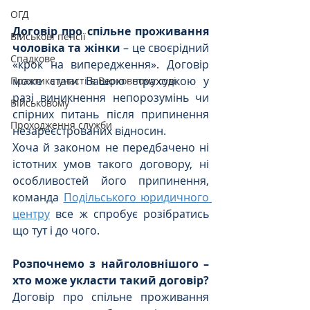
ОГД
Договір про спільне проживання 
Військові пенсії
чоловіка та жінки
 – це своєрідний 
Спадкове
«крок на випередження». Договір 
може стати Вашою страховкою у 
Практика участі в Верховному суді
разі виникнення непорозумінь чи 
Військовому
спірних питань після припинення 
Проходження служби
незареєстрованих відносин.
Хоча й законом не передбачено ні 
істотних умов такого договору, ні 
особливостей його припинення, 
команда 
Подільського юридичного 
центру
 все ж спробує розібратись 
що тут і до чого.
Розпочнемо з найголовнішого – 
хто може укласти такий договір?
Договір про спільне проживання 