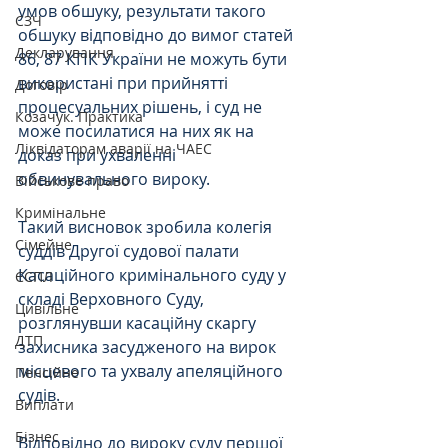
умов обшуку, результати такого 
СЗЧ
обшуку відповідно до вимог статей 
Декларування
86, 87 КПК України не можуть бути 
використані при прийнятті 
Договір
процесуальних рішень, і суд не 
Козачук. Практика
може посилатися на них як на 
Ліквідаторам аварії на ЧАЕС
доказ при ухваленні 
обвинувального вироку.
Військове право
Кримінальне
Такий висновок зробила колегія 
Сімейне
суддів Другої судової палати 
Касаційного кримінального суду у 
ЄСПЛ
складі Верховного Суду, 
Цивільне
розглянувши касаційну скаргу 
ДТП
захисника засудженого на вирок 
місцевого та ухвалу апеляційного 
Пенсійне
судів.
Виплати
Бізнес
Відповідно до вироку суду першої 