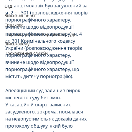
інстанції чоловік був засуджений за 
ОГД
ч. 2 ст. 301 (розповсюдження творів 
Військові пенсії
порнографічного характеру, 
Спадкове
вчинене щодо відеопродукції 
порнографічного характеру), ч. 4 
Практика участі в Верховному суді
ст. 301 Кримінального кодексу 
Військовому
України (розповсюдження творів 
Проходження служби
порнографічного характеру, 
вчинене щодо відеопродукції 
порнографічного характеру, що 
містить дитячу порнографію).
Апеляційний суд залишив вирок 
місцевого суду без змін.
У касаційній скарзі захисник 
засудженого, зокрема, посилався 
на недопустимість як доказів даних 
протоколу обшуку, який було 