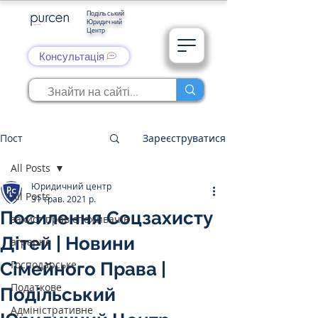
Подільський
Юридичний
Центр
Консультація
Пост
Зареєструватися
All Posts
Юридичний центр
All Posts
31 трав. 2021 р.
Посилення Соцзахисту
захист прав споживачів
Дітей | Новини
аграрне
Господарське
Сімейного Права |
Податкове
Подільський
Адміністративне