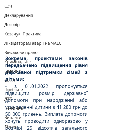
СЗЧ
Декларування
Договір
Козачук. Практика
Ліквідаторам аварії на ЧАЕС
Військове право
Зокрема, проектами законів 
Кримінальне
передбачено підвищення рівня 
Сімейне
державної підтримки сімей з 
дітьми:
ЄСПЛ
- з 01.01.2022 пропонується 
Цивільне
підвищити розмір державної 
ДТП
допомоги при народженні або 
усиновленні дитини з 41 280 грн до 
Пенсійне
50 000 гривень. Виплата допомоги 
Виплати
хочуть проводити одноразово у 
Бізнес
розмірі 25 відсотків загального 