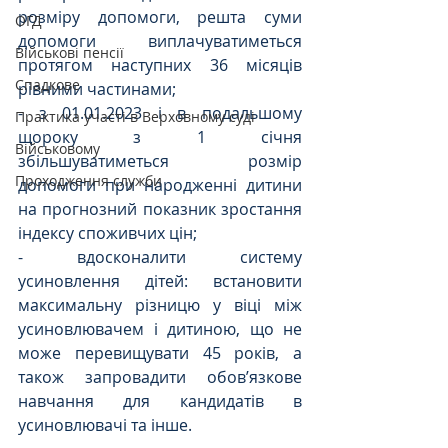
розміру допомоги, решта суми 
ОГД
допомоги виплачуватиметься 
Військові пенсії
протягом наступних 36 місяців 
Спадкове
рівними частинами;
- з 01.01.2023 і в подальшому 
Практика участі в Верховному суді
щороку з 1 січня 
Військовому
збільшуватиметься розмір 
Проходження служби
допомоги при народженні дитини 
на прогнозний показник зростання 
індексу споживчих цін;
- вдосконалити систему 
усиновлення дітей: встановити 
максимальну різницю у віці між 
усиновлювачем і дитиною, що не 
може перевищувати 45 років, а 
також запровадити обов’язкове 
навчання для кандидатів в 
усиновлювачі та інше.