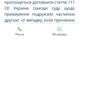
пропонується доповнити статтю 111 
СК України (заходи суду щодо 
примирення подружжя) частиною 
другою: «У випадку, коли причиною 
розірвання шлюбу є ознаки 
вчинення домашнього насильства, 
Phone
WhatsApp
незалежно від результатів розгляду 
цивільних, кримінальних чи 
адміністративних справ щодо 
домашнього насильства, заходи, 
передбачені частиною першою цієї 
статті, судом не застосовуються».
Телефонуйте нам
 або просто 
зараз пишіть у 
ЧАТ!