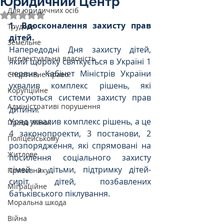
Юридичний Центр
Для юридичних осіб
Оцінка: NaN з 5 зірок.
1. Вдосконалення захисту прав 
Трудове
дітей.
Земельне
Напередодні Дня захисту дітей, 
Інтелектуальна власність
який щороку святкується в Україні 1 
червня, Кабінет Міністрів України 
Спортивне право
ухвалив комплекс рішень, які 
Корупційне
стосуються системи захисту прав 
Адміністративі порушення
дитини.
Уряд ухвалив комплекс рішень, а це 
Права Жінок
4 законопроекти, 3 постанови, 2 
Поліцейському
розпорядження, які спрямовані на 
Житлове
посилення соціального захисту 
сімей з дітьми, підтримку дітей-
Призовнику
сиріт, дітей, позбавлених 
Міграційне
батьківського піклування.
Моральна шкода
Війна